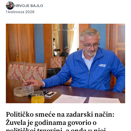
HRVOJE BAJLO
1 kolovoza 2026
Političko smeće na zadarski način:
Žuvela je godinama govorio o
političkoj trgovini, a onda u njoj