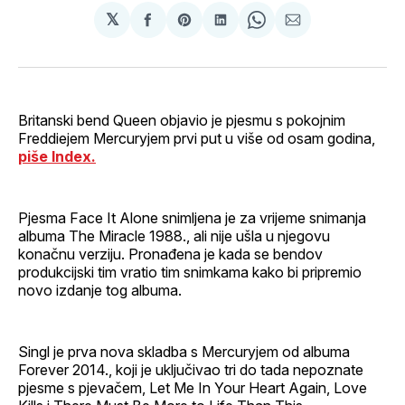
𝕏
podijeli
Share
podijeli
Share
podijeli
na
on
na
on
putem
svoj
Pinterest
svoj
WhatsApp
E-
Facebook
LinkedIn
maila
profil
Britanski bend Queen objavio je pjesmu s pokojnim
Freddiejem Mercuryjem prvi put u više od osam godina,
piše Index.
Pjesma Face It Alone snimljena je za vrijeme snimanja
albuma The Miracle 1988., ali nije ušla u njegovu
konačnu verziju. Pronađena je kada se bendov
produkcijski tim vratio tim snimkama kako bi pripremio
novo izdanje tog albuma.
Singl je prva nova skladba s Mercuryjem od albuma
Forever 2014., koji je uključivao tri do tada nepoznate
pjesme s pjevačem, Let Me In Your Heart Again, Love