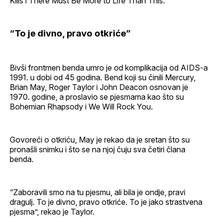
Kills i There Must Be More to Life Than This.
“To je divno, pravo otkriće”
Bivši frontmen benda umro je od komplikacija od AIDS-a
1991. u dobi od 45 godina. Bend koji su činili Mercury,
Brian May, Roger Taylor i John Deacon osnovan je
1970. godine, a proslavio se pjesmama kao što su
Bohemian Rhapsody i We Will Rock You.
Govoreći o otkriću, May je rekao da je sretan što su
pronašli snimku i što se na njoj čuju sva četiri člana
benda.
“Zaboravili smo na tu pjesmu, ali bila je ondje, pravi
dragulj. To je divno, pravo otkriće. To je jako strastvena
pjesma”, rekao je Taylor.