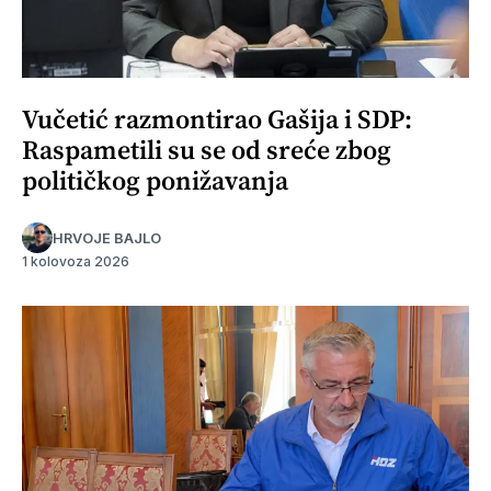
Vučetić razmontirao Gašija i SDP:
Raspametili su se od sreće zbog
političkog ponižavanja
HRVOJE BAJLO
1 kolovoza 2026