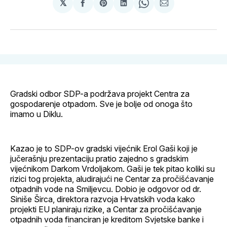
𝕏
podijeli
Share
podijeli
Share
podijeli
na
on
na
on
putem
svoj
Pinterest
svoj
WhatsApp
E-
Facebook
LinkedIn
maila
profil
Gradski odbor SDP-a podržava projekt Centra za
gospodarenje otpadom. Sve je bolje od onoga što
imamo u Diklu.
Kazao je to SDP-ov gradski vijećnik Erol Gaši koji je
jučerašnju prezentaciju pratio zajedno s gradskim
vijećnikom Darkom Vrdoljakom. Gaši je tek pitao koliki su
rizici tog projekta, aludirajući ne Centar za pročišćavanje
otpadnih vode na Smiljevcu. Dobio je odgovor od dr.
Siniše Širca, direktora razvoja Hrvatskih voda kako
projekti EU planiraju rizike, a Centar za pročišćavanje
otpadnih voda financiran je kreditom Svjetske banke i