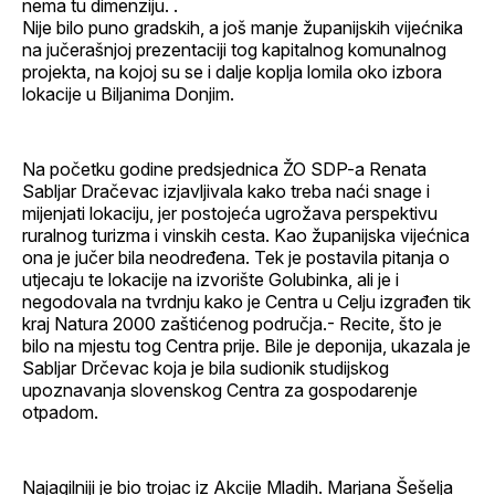
nema tu dimenziju. .
Nije bilo puno gradskih, a još manje županijskih vijećnika
na jučerašnjoj prezentaciji tog kapitalnog komunalnog
projekta, na kojoj su se i dalje koplja lomila oko izbora
lokacije u Biljanima Donjim.
Na početku godine predsjednica ŽO SDP-a Renata
Sabljar Dračevac izjavljivala kako treba naći snage i
mijenjati lokaciju, jer postojeća ugrožava perspektivu
ruralnog turizma i vinskih cesta. Kao županijska vijećnica
ona je jučer bila neodređena. Tek je postavila pitanja o
utjecaju te lokacije na izvorište Golubinka, ali je i
negodovala na tvrdnju kako je Centra u Celju izgrađen tik
kraj Natura 2000 zaštićenog područja.- Recite, što je
bilo na mjestu tog Centra prije. Bile je deponija, ukazala je
Sabljar Drčevac koja je bila sudionik studijskog
upoznavanja slovenskog Centra za gospodarenje
otpadom.
Najagilniji je bio trojac iz Akcije Mladih. Marjana Šešelja