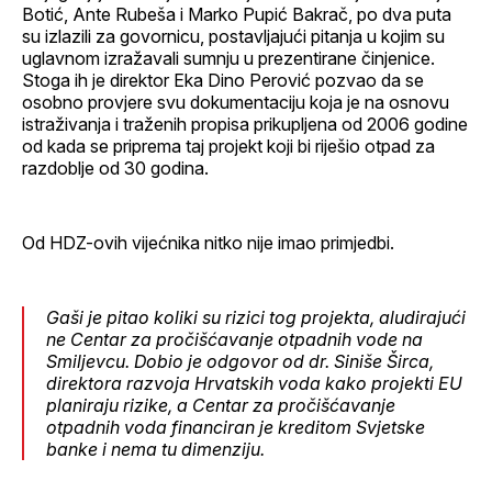
Botić, Ante Rubeša i Marko Pupić Bakrač, po dva puta
su izlazili za govornicu, postavljajući pitanja u kojim su
uglavnom izražavali sumnju u prezentirane činjenice.
Stoga ih je direktor Eka Dino Perović pozvao da se
osobno provjere svu dokumentaciju koja je na osnovu
istraživanja i traženih propisa prikupljena od 2006 godine
od kada se priprema taj projekt koji bi riješio otpad za
razdoblje od 30 godina.
Od HDZ-ovih vijećnika nitko nije imao primjedbi.
Gaši je pitao koliki su rizici tog projekta, aludirajući
ne Centar za pročišćavanje otpadnih vode na
Smiljevcu. Dobio je odgovor od dr. Siniše Širca,
direktora razvoja Hrvatskih voda kako projekti EU
planiraju rizike, a Centar za pročišćavanje
otpadnih voda financiran je kreditom Svjetske
banke i nema tu dimenziju.