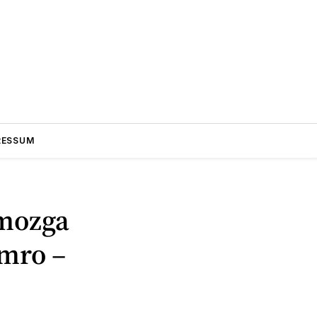
RESSUM
 mozga
umro –