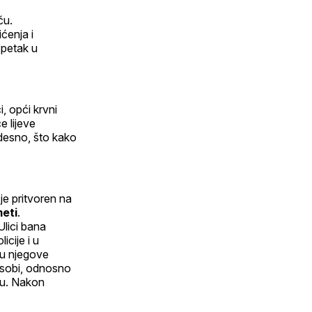
ću.
ćenja i
 petak u
, opći krvni
e lijeve
desno, što kako
je pritvoren na
eti
.
Ulici bana
icije i u
su njegove
 osobi, odnosno
rgu. Nakon