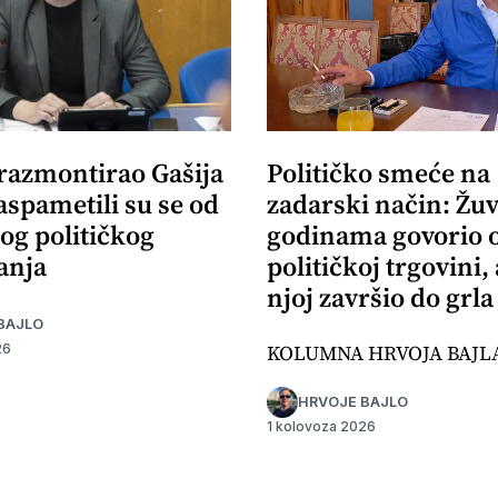
 razmontirao Gašija
Političko smeće na
aspametili su se od
zadarski način: Žuv
og političkog
godinama govorio 
anja
političkoj trgovini,
njoj završio do grla
BAJLO
KOLUMNA HRVOJA BAJL
26
HRVOJE BAJLO
1 kolovoza 2026