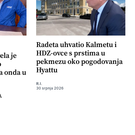
Radeta uhvatio Kalmetu i
HDZ-ovce s prstima u
ela je
pekmezu oko pogodovanja
o
Hyattu
 a onda u
R.I.
30 srpnja 2026
A