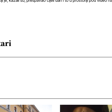
ciji je, kazali su, prespavao cijeli dan i to u prostoriji pod video
ari