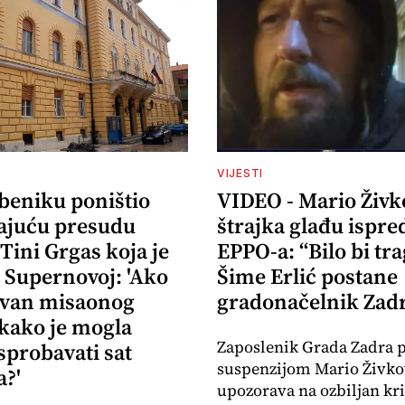
VIJESTI
ibeniku poništio
VIDEO - Mario Živk
ajuću presudu
štrajka glađu ispre
 Tini Grgas koja je
EPPO-a: “Bilo bi tr
 Supernovoj: 'Ako
Šime Erlić postane
izvan misaonog
gradonačelnik Zad
 kako je mogla
Zaposlenik Grada Zadra 
sprobavati sat
suspenzijom Mario Živko
?'
upozorava na ozbiljan kr