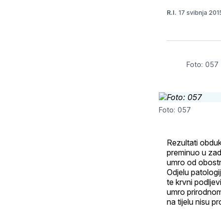
17 svibnja 20
R.I.
Foto: 057
Foto: 057
Rezultati obdukc
preminuo u zada
umro od obostra
Odjelu patologi
te krvni podljev
umro prirodnom
na tijelu nisu 