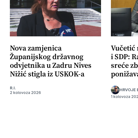
Nova zamjenica
Vučetić
Županijskog državnog
i SDP: R
odvjetnika u Zadru Nives
sreće zb
Nižić stigla iz USKOK-a
ponižav
R.I.
HRVOJE 
2 kolovoza 2026
1 kolovoza 20