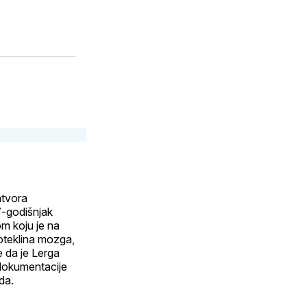
atvora
7-godišnjak
m koju je na
oteklina mozga,
e da je Lerga
dokumentacije
da.