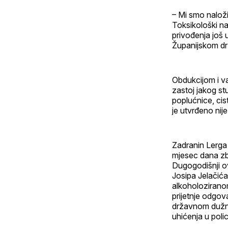
– Mi smo naloži
Toksikološki na
privođenja još
Županijskom dr
Obdukcijom i va
zastoj jakog stu
poplućnice, ci
je utvrđeno nije
Zadranin Lerga 
mjesec dana zb
Dugogodišnji ov
Josipa Jelačića 
alkoholozirano
prijetnje odgov
državnom dužnos
uhićenja u polic