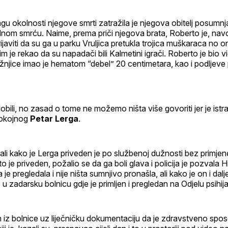
ragu okolnosti njegove smrti zatražila je njegova obitelj posumnja
dnom smrću. Naime, prema priči njegova brata, Roberto je, nav
rijaviti da su ga u parku Vruljica pretukla trojica muškaraca no o
er im je rekao da su napadači bili Kalmetini igrači. Roberto je bio v
ažnjice imao je hematom “debel” 20 centimetara, kao i podljeve 
bili, no zasad o tome ne možemo ništa više govoriti jer je istra
pokojnog
Petar Lerga
.
azali kako je Lerga priveden je po službenoj dužnosti bez primje
to je priveden, požalio se da ga boli glava i policija je pozvala
e pregledala i nije ništa sumnjivo pronašla, ali kako je on i dalj
 u zadarsku bolnicu gdje je primljen i pregledan na Odjelu psihijat
n iz bolnice uz liječničku dokumentaciju da je zdravstveno spos