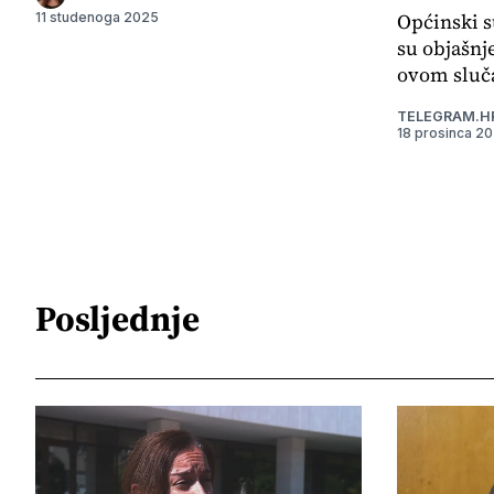
Općinski s
11 studenoga 2025
su objašnj
ovom sluča
TELEGRAM.H
18 prosinca 2
Posljednje