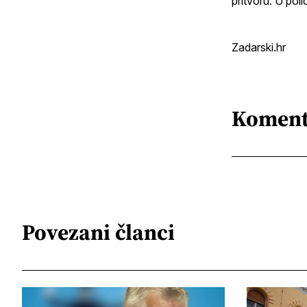
pritvoru. U poli
Zadarski.hr
Koment
Povezani članci