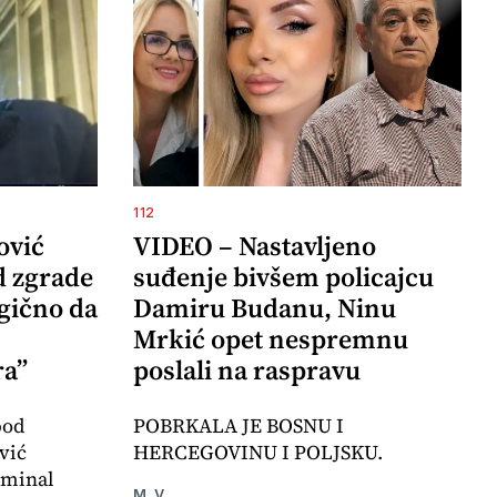
112
ović
VIDEO – Nastavljeno
d zgrade
suđenje bivšem policajcu
agično da
Damiru Budanu, Ninu
Mrkić opet nespremnu
ra”
poslali na raspravu
pod
POBRKALA JE BOSNU I
vić
HERCEGOVINU I POLJSKU.
iminal
M. V.