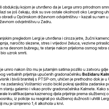
li obdukciju kojom je utvrđeno da je Lerga umro prirodnom smr
lazi se još čekaju, dok su sve ostale okolnosti oko Lerginog uhi
 u obradi u Općinskom državnom odvjetništvu – kazali su nam u
žavnom odvjetništvu u Zadru.
njskim pregledom Lergi je utvrđena i ciroza jetre, žučni kamenci
pnja, naročito slezene, stres i vrijedovi želuca, vezivne priraslic
sta na desnom bubregu, te stanje nakon prijeloma osmog rebra 
 bio uzrok smrti.
je umro nakon što mu je jutarnjim satima pozlilo u zatvoru gdje 
og verbalnih prijetnja upućenih gradonačelniku
Božidaru Kalm
isnik i bivši branitelj s PTSP-om, uhićen je prethodno dok je u 
na zadarskoj Voštarnici vozio bicikl pokraj sjedišta zadarske pol
m stanju galamio i vikao protiv gradonačelnika Kalmete. Kako 
arale kvalifikacijama kaznenog djela prijetnje prema službenoj
niku, iz policije su reagirali po službenoj dužnosti i uhitili Le
iji mu je izmjereno 1,4 alkohola u krvi.