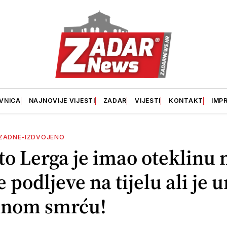
VNICA
NAJNOVIJE VIJESTI
ZADAR
VIJESTI
KONTAKT
IMP
ZADNE-IZDVOJENO
o Lerga je imao oteklinu
e podljeve na tijelu ali je 
dnom smrću!