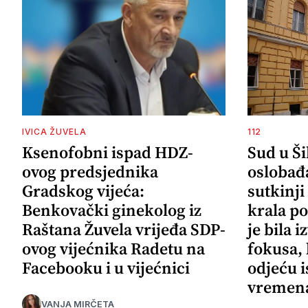
IVICA ŽUVELA
112
Ksenofobni ispad HDZ-
Sud u Š
ovog predsjednika
oslobađ
Gradskog vijeća:
sutkinji
Benkovački ginekolog iz
krala po
Raštana Žuvela vrijeđa SDP-
je bila 
ovog vijećnika Radetu na
fokusa,
Facebooku i u vijećnici
odjeću i
vremena
VANJA MIRČETA