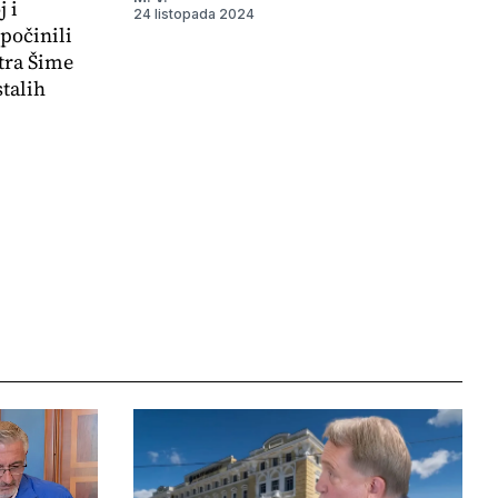
 i
24 listopada 2024
počinili
tra Šime
stalih