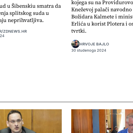
kojega su na Providurovoj
ud u Šibenskiu smatra da
Kneževoj palači navodno 
enja splitskog suda u
Božidara Kalmete i minis
ju neprihvatljiva.
Erlića u korist Plotera i o
tvrtki.
R/ZDNEWS.HR
024
HRVOJE BAJLO
30 studenoga 2024