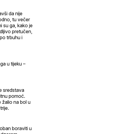
vši da nije
odno, tu večer
ni su ga, kako je
idljivo pretučen,
po trbuhu i
ga u tijeku –
ne sredstava
 Hitnu pomoć.
e žalio na bol u
rije.
oban boraviti u