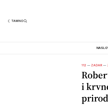
TAMNO
NASLO
112
—
ZADAR
—
Robert
i krvn
priro