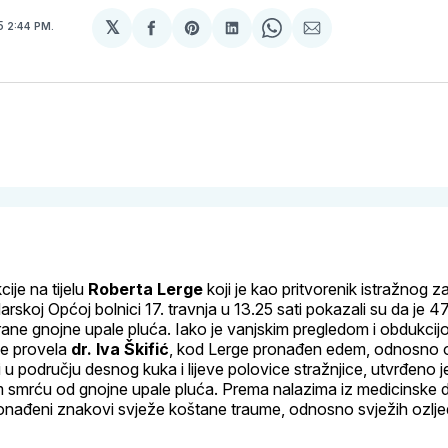
𝕏
15
2:44 PM.
podijeli
Share
podijeli
Share
podijeli
na
on
na
on
putem
svoj
Pinterest
svoj
WhatsApp
E-
Facebook
LinkedIn
maila
profil
ije na tijelu
Roberta Lerge
koji je kao pritvorenik istražnog z
rskoj Općoj bolnici 17. travnja u 13.25 sati pokazali su da je 4
ne gnojne upale pluća. Iako je vanjskim pregledom i obdukcijo
je provela
dr. Iva Škifić
, kod Lerge pronađen edem, odnosno 
i u području desnog kuka i lijeve polovice stražnjice, utvrđeno j
 smrću od gnojne upale pluća. Prema nalazima iz medicinske 
pronađeni znakovi svježe koštane traume, odnosno svježih ozlje