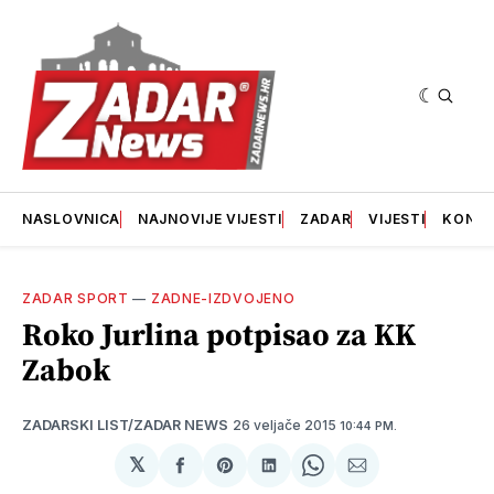
NASLOVNICA
NAJNOVIJE VIJESTI
ZADAR
VIJESTI
KONT
ZADAR SPORT
—
ZADNE-IZDVOJENO
Roko Jurlina potpisao za KK
Zabok
26 veljače 2015
ZADARSKI LIST/ZADAR NEWS
10:44 PM.
𝕏
podijeli
Share
podijeli
Share
podijeli
na
on
na
on
putem