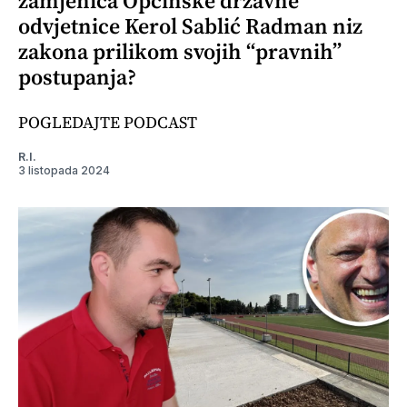
zamjenica Općinske državne
odvjetnice Kerol Sablić Radman niz
zakona prilikom svojih “pravnih”
postupanja?
POGLEDAJTE PODCAST
R.I.
3 listopada 2024