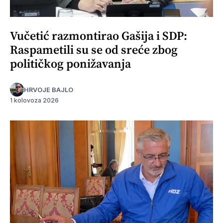
Vučetić razmontirao Gašija i SDP:
Raspametili su se od sreće zbog
političkog ponižavanja
HRVOJE BAJLO
1 kolovoza 2026