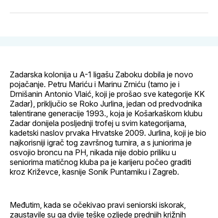
svoj
Pinterest
svoj
WhatsApp
E-
Facebook
LinkedIn
maila
profil
Zadarska kolonija u A-1 ligašu Zaboku dobila je novo
pojačanje. Petru Mariću i Marinu Zrniću (tamo je i
Drnišanin Antonio Vlaić, koji je prošao sve kategorije KK
Zadar), priključio se Roko Jurlina, jedan od predvodnika
talentirane generacije 1993., koja je Košarkaškom klubu
Zadar donijela posljednji trofej u svim kategorijama,
kadetski naslov prvaka Hrvatske 2009. Jurlina, koji je bio
najkorisniji igrač tog završnog turnira, a s juniorima je
osvojio broncu na PH, nikada nije dobio priliku u
seniorima matičnog kluba pa je karijeru počeo graditi
kroz Križevce, kasnije Sonik Puntamiku i Zagreb.
Međutim, kada se očekivao pravi seniorski iskorak,
zaustavile su ga dvije teške ozljede prednjih križnih