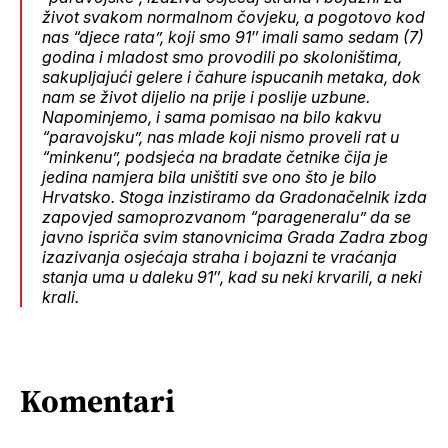
život svakom normalnom čovjeku, a pogotovo kod
nas “djece rata”, koji smo 91″ imali samo sedam (7)
godina i mladost smo provodili po skoloništima,
sakupljajući gelere i čahure ispucanih metaka, dok
nam se život dijelio na prije i poslije uzbune.
Napominjemo, i sama pomisao na bilo kakvu
“paravojsku”, nas mlade koji nismo proveli rat u
“minkenu”, podsjeća na bradate četnike čija je
jedina namjera bila uništiti sve ono što je bilo
Hrvatsko. Stoga inzistiramo da Gradonačelnik izda
zapovjed samoprozvanom “parageneralu” da se
javno ispriča svim stanovnicima Grada Zadra zbog
izazivanja osjećaja straha i bojazni te vraćanja
stanja uma u daleku 91″, kad su neki krvarili, a neki
krali.
Komentari