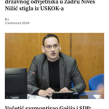
državnog odvjetnika u Zadru Nives
Nižić stigla iz USKOK-a
R.I.
2 kolovoza 2026
Vučetić razmontirao Gašija i SDP: