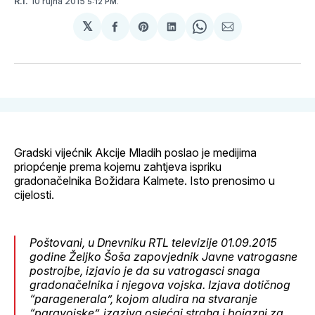
10 rujna 2015
R.I.
5:12 PM.
𝕏
podijeli
Share
podijeli
Share
podijeli
na
on
na
on
putem
svoj
Pinterest
svoj
WhatsApp
E-
Facebook
LinkedIn
maila
profil
Gradski vijećnik Akcije Mladih poslao je medijima
priopćenje prema kojemu zahtjeva ispriku
gradonačelnika Božidara Kalmete. Isto prenosimo u
cijelosti.
Poštovani, u Dnevniku RTL televizije 01.09.2015
godine Željko Šoša zapovjednik Javne vatrogasne
postrojbe, izjavio je da su vatrogasci snaga
gradonačelnika i njegova vojska. Izjava dotičnog
“paragenerala”, kojom aludira na stvaranje
“paravojske”, izaziva osjećaj straha i bojazni za