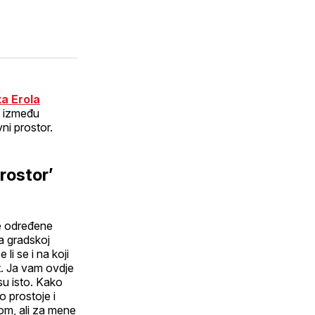
ka Erola
e između
ni prostor.
prostor’
se određene
a gradskoj
li se i na koji
t. Ja vam ovdje
su isto. Kako
ko prostoje i
om, ali za mene