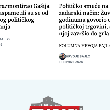
 razmontirao Gašija
Političko smeće na
aspametili su se od
zadarski način: Žuv
og političkog
godinama govorio 
anja
političkoj trgovini,
njoj završio do grla
BAJLO
KOLUMNA HRVOJA BAJL
26
HRVOJE BAJLO
1 kolovoza 2026