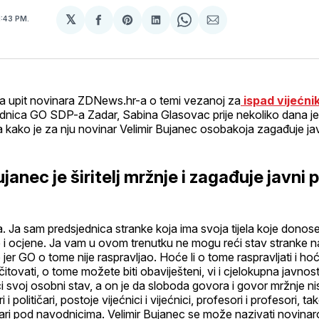
𝕏
1:43 PM.
podijeli
Share
podijeli
Share
podijeli
na
on
na
on
putem
svoj
Pinterest
svoj
WhatsApp
E-
Facebook
LinkedIn
maila
profil
a upit novinara ZDNews.hr-a o temi vezanoj za
ispad vijećni
ednica GO SDP-a Zadar, Sabina Glasovac prije nekoliko dana j
 kako je za nju novinar Velimir Bujanec osobakoja zagađuje jav
ujanec je širitelj mržnje i zagađuje javni 
. Ja sam predsjednica stranke koja ima svoja tijela koje dono
e i ocjene. Ja vam u ovom trenutku ne mogu reći stav stranke n
 jer GO o tome nije raspravljao. Hoće li o tome raspravljati i hoće 
itovati, o tome možete biti obaviješteni, vi i cjelokupna javnos
svoj osobni stav, a on je da sloboda govora i govor mržnje ni
i i političari, postoje vijećnici i vijećnici, profesori i profesori, ta
nari pod navodnicima. Velimir Bujanec se može nazivati novinar