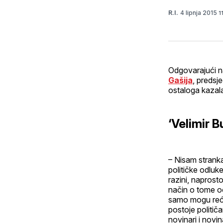
4 lipnja 2015
R.I.
1
Odgovarajući n
Gašija
, predsj
ostaloga kazala
‘Velimir B
– Nisam stranka
političke odluk
razini, naprosto
način o tome oč
samo mogu reći 
postoje političar
novinari i novi