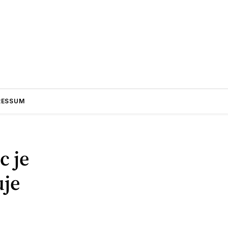
RESSUM
c je
uje