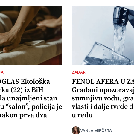
JA
ZADAR
OGLAS Ekološka
FENOL AFERA U Z
ka (22) iz BiH
Građani upozorava
la unajmljeni stan
sumnjivu vodu, gr
u “salon”, policija je
vlasti i dalje tvrde d
 nakon prva dva
u redu
VANJA MIRČETA