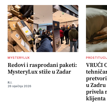
MYSTERYLUX
PROSTITUCI
Redovi i rasprodani paketi:
VRUĆI 
MysteryLux stiže u Zadar
tehničar
pretvori
R.I.
u Zadru 
26 siječnja 2026
privela
klijenta