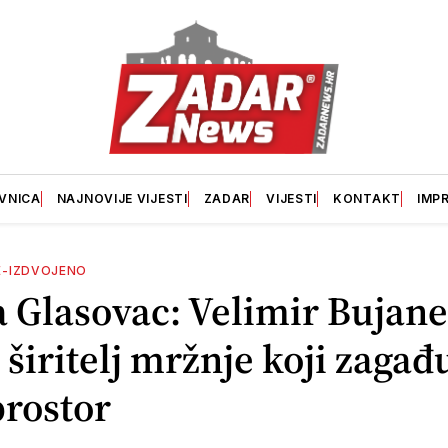
VNICA
NAJNOVIJE VIJESTI
ZADAR
VIJESTI
KONTAKT
IMP
E-IZDVOJENO
 Glasovac: Velimir Bujane
 širitelj mržnje koji zagađ
prostor