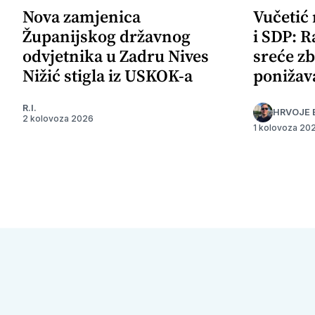
Nova zamjenica
Vučetić
Županijskog državnog
i SDP: R
odvjetnika u Zadru Nives
sreće zb
Nižić stigla iz USKOK-a
ponižav
R.I.
HRVOJE 
2 kolovoza 2026
1 kolovoza 20