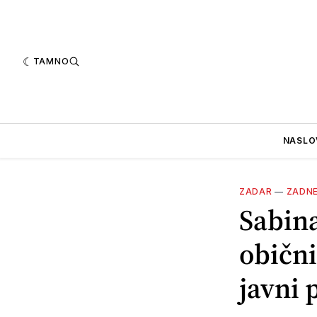
TAMNO
NASLO
ZADAR
—
ZADN
Sabina
obični
javni 