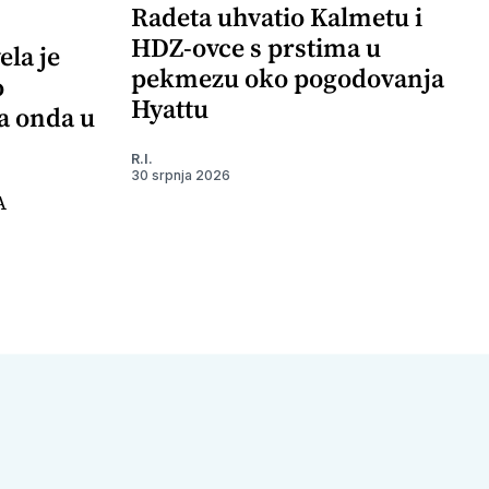
Radeta uhvatio Kalmetu i
HDZ-ovce s prstima u
ela je
pekmezu oko pogodovanja
o
Hyattu
 a onda u
R.I.
30 srpnja 2026
A