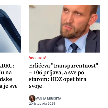
ŠIME ERLIĆ
ADRU:
Erlićeva "transparentnost"
ju na
– 106 prijava, a sve po
adske
starom: HDZ opet bira
a je sve
svoje
VANJA MIRČETA
20 listopada 2025