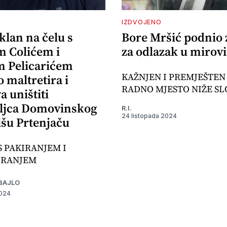
IZDVOJENO
klan na čelu s
Bore Mršić podnio 
 Colićem i
za odlazak u mirov
 Pelicarićem
KAŽNJEN I PREMJEŠTEN
 maltretira i
RADNO MJESTO NIŽE SL
 uništiti
ljca Domovinskog
R.I.
24 listopada 2024
išu Prtenjaču
S PAKIRANJEM I
IRANJEM
BAJLO
2024