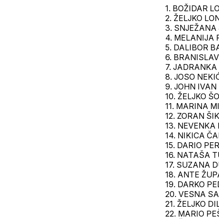
1. BOŽIDAR L
2. ŽELJKO L
3. SNJEŽANA 
4. MELANIJA
5. DALIBOR B
6. BRANISLAV
7. JADRANKA
8. JOSO NEKI
9. JOHN IVAN
10. ŽELJKO Š
11. MARINA M
12. ZORAN ŠI
13. NEVENKA
14. NIKICA Č
15. DARIO PE
16. NATAŠA 
17. SUZANA 
18. ANTE ŽU
19. DARKO PE
20. VESNA SA
21. ŽELJKO D
22. MARIO P