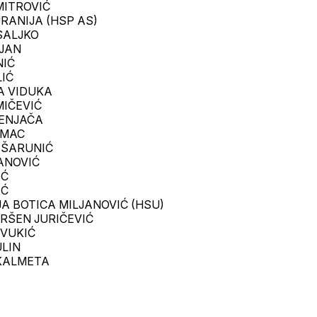
MITROVIĆ
URANIJA (HSP AS)
SALJKO
IJAN
NIĆ
LIĆ
A VIDUKA
MIČEVIĆ
TENJAČA
IMAC
R ŠARUNIĆ
LANOVIĆ
IĆ
IĆ
JA BOTICA MILJANOVIĆ (HSU)
SRŠEN JURIČEVIĆ
 VUKIĆ
ULIN
 KALMETA