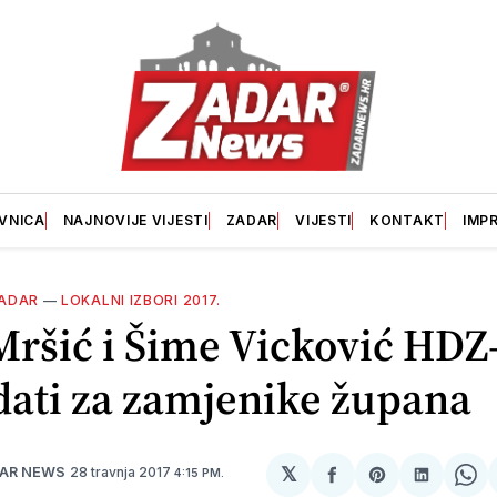
VNICA
NAJNOVIJE VIJESTI
ZADAR
VIJESTI
KONTAKT
IMP
ADAR
—
LOKALNI IZBORI 2017.
ršić i Šime Vicković HDZ-
dati za zamjenike župana
𝕏
28 travnja 2017
DAR NEWS
4:15 PM.
podijeli
Share
podijeli
Sh