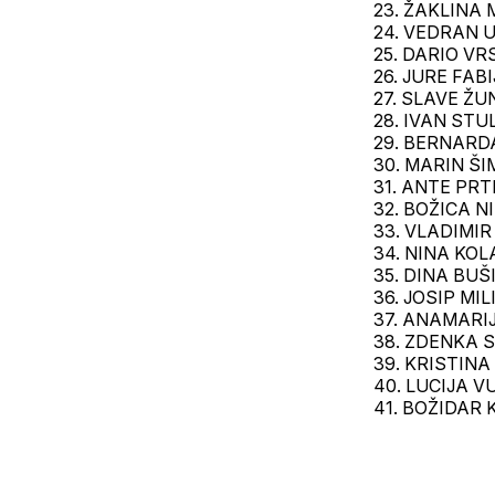
23. ŽAKLINA 
24. VEDRAN 
25. DARIO VR
26. JURE FAB
27. SLAVE ŽU
28. IVAN STU
29. BERNARD
30. MARIN ŠI
31. ANTE PR
32. BOŽICA N
33. VLADIMI
34. NINA KO
35. DINA BUŠ
36. JOSIP MIL
37. ANAMARI
38. ZDENKA 
39. KRISTINA
40. LUCIJA V
41. BOŽIDAR