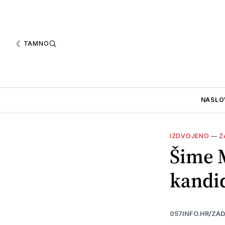
TAMNO
NASLO
IZDVOJENO
—
Z
Šime M
kandi
057INFO.HR/ZA