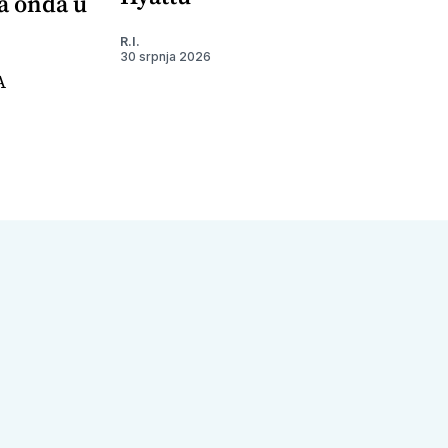
 a onda u
R.I.
30 srpnja 2026
A