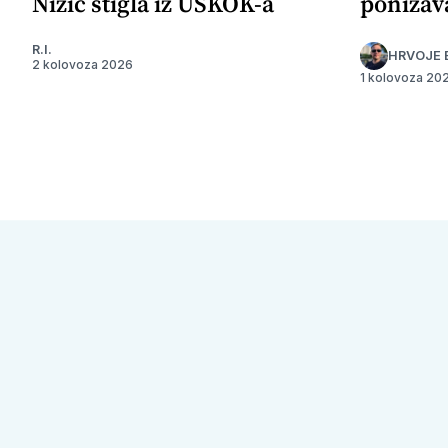
Nižić stigla iz USKOK-a
ponižav
R.I.
HRVOJE 
2 kolovoza 2026
1 kolovoza 20