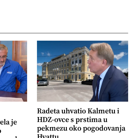
Radeta uhvatio Kalmetu i
HDZ-ovce s prstima u
ela je
pekmezu oko pogodovanja
o
Hyattu