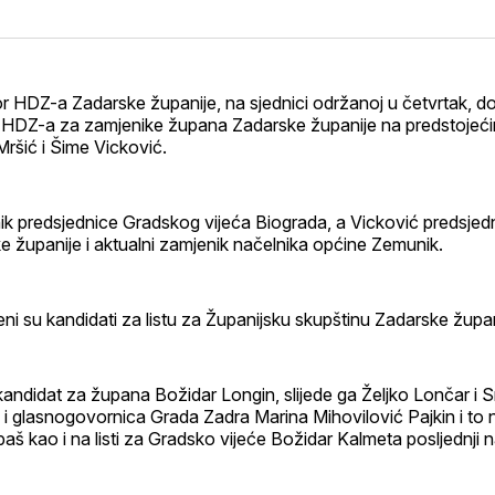
na
on
na
on
svoj
Pinterest
svoj
Wh
Facebook
LinkedI
profil
r HDZ-a Zadarske županije, na sjednici održanoj u četvrtak, do
i HDZ-a za zamjenike župana Zadarske županije na predstojeći
ršić i Šime Vicković.
ik predsjednice Gradskog vijeća Biograda, a Vicković predsjed
 županije i aktualni zamjenik načelnika općine Zemunik.
i su kandidati za listu za Županijsku skupštinu Zadarske župa
kandidat za župana Božidar Longin, slijede ga Željko Lončar i S
la i glasnogovornica Grada Zadra Marina Mihovilović Pajkin i to
baš kao i na listi za Gradsko vijeće Božidar Kalmeta posljednji na 