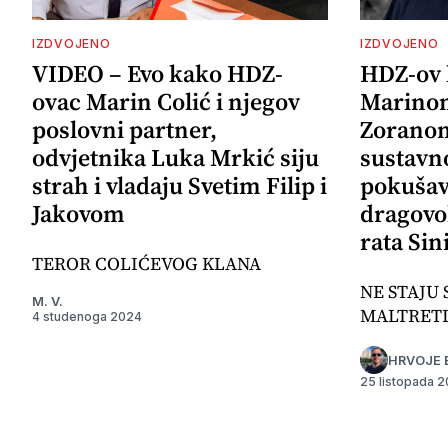
IZDVOJENO
IZDVOJENO
VIDEO – Evo kako HDZ-
HDZ-ov 
ovac Marin Colić i njegov
Marinom
poslovni partner,
Zoranom
odvjetnika Luka Mrkić siju
sustavno
strah i vladaju Svetim Filip i
pokušava
Jakovom
dragovo
rata Sin
TEROR COLIĆEVOG KLANA
NE STAJU 
M. V.
MALTRET
4 studenoga 2024
HRVOJE 
25 listopada 