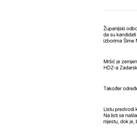
Županijski odbo
da su kandidat
izborima Šime M
Mršić je zemjen
HDZ-a Zadarske
Također određen
Listu predvodi 
Na listi se naš
mjestu, dok je, 