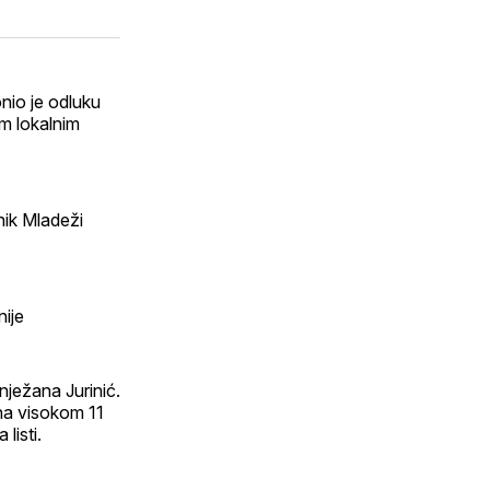
putem
atsApp
E-
n
maila
nio je odluku
m lokalnim
nik Mladeži
nije
nježana Jurinić.
 na visokom 11
listi.