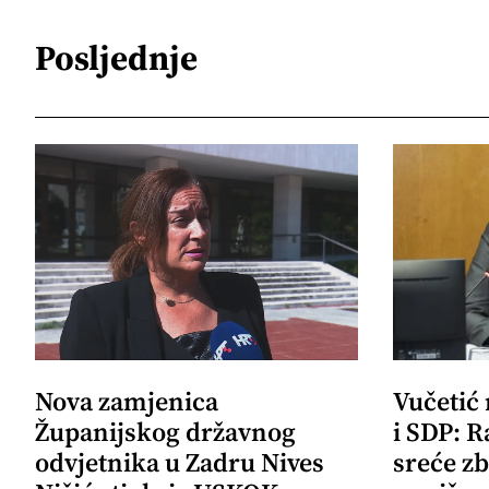
Posljednje
Nova zamjenica
Vučetić
Županijskog državnog
i SDP: R
odvjetnika u Zadru Nives
sreće zb