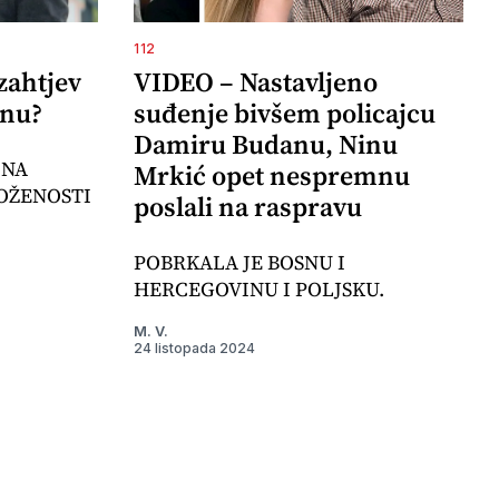
112
zahtjev
VIDEO – Nastavljeno
inu?
suđenje bivšem policajcu
Damiru Budanu, Ninu
 NA
Mrkić opet nespremnu
OŽENOSTI
poslali na raspravu
POBRKALA JE BOSNU I
HERCEGOVINU I POLJSKU.
M. V.
24 listopada 2024