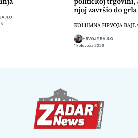
anja
političkoj trgovini,
njoj završio do grla
BAJLO
KOLUMNA HRVOJA BAJL
26
HRVOJE BAJLO
1 kolovoza 2026