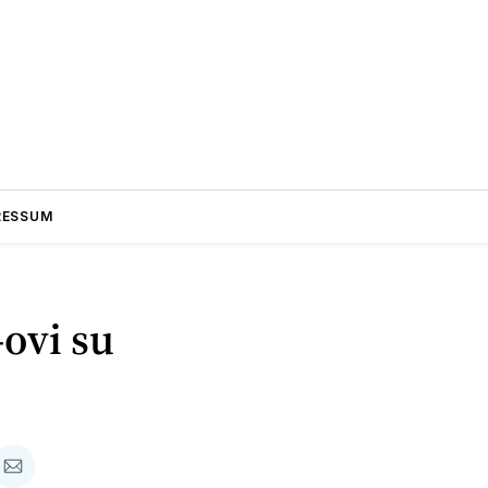
RESSUM
ovi su
are
podijeli