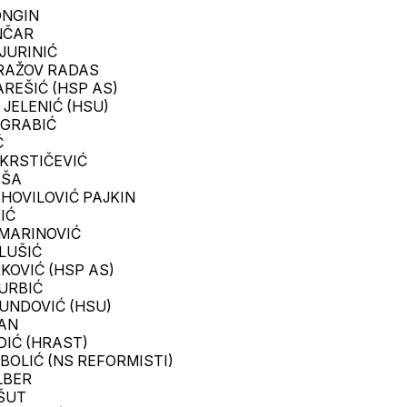
ONGIN
ONČAR
JURINIĆ
 RAŽOV RADAS
AREŠIĆ (HSP AS)
 JELENIĆ (HSU)
 GRABIĆ
Ć
 KRSTIČEVIĆ
OŠA
IHOVILOVIĆ PAJKIN
KIĆ
 MARINOVIĆ
ALUŠIĆ
RKOVIĆ (HSP AS)
TURBIĆ
DUNDOVIĆ (HSU)
PAN
DIĆ (HRAST)
BOLIĆ (NS REFORMISTI)
ILBER
EŠUT