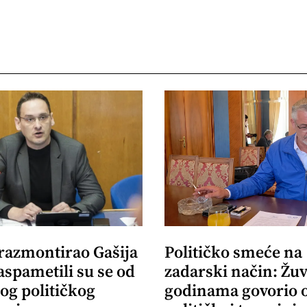
 razmontirao Gašija
Političko smeće na
aspametili su se od
zadarski način: Žuv
og političkog
godinama govorio 