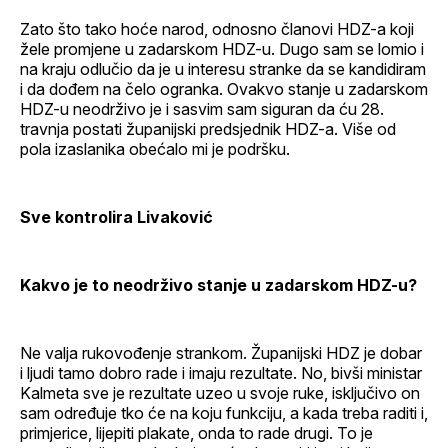
Zato što tako hoće narod, odnosno članovi HDZ-a koji
žele promjene u zadarskom HDZ-u. Dugo sam se lomio i
na kraju odlučio da je u interesu stranke da se kandidiram
i da dođem na čelo ogranka. Ovakvo stanje u zadarskom
HDZ-u neodrživo je i sasvim sam siguran da ću 28.
travnja postati županijski predsjednik HDZ-a. Više od
pola izaslanika obećalo mi je podršku.
Sve kontrolira Livaković
Kakvo je to neodrživo stanje u zadarskom HDZ-u?
Ne valja rukovođenje strankom. Županijski HDZ je dobar
i ljudi tamo dobro rade i imaju rezultate. No, bivši ministar
Kalmeta sve je rezultate uzeo u svoje ruke, isključivo on
sam određuje tko će na koju funkciju, a kada treba raditi i,
primjerice, lijepiti plakate, onda to rade drugi. To je