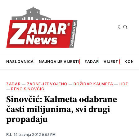
NASLOVNICA
NAJNOVIJE VIJESTI
ZADAR
VIJESTI
KONT
ZADAR
—
ZADNE-IZDVOJENO
—
BOŽIDAR KALMETA
—
HDZ
—
RENO SINOVČIĆ
Sinovčić: Kalmeta odabrane
časti milijunima, svi drugi
propadaju
14 travnja 2012
R.I.
9:02 PM.