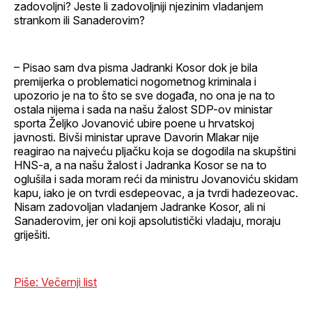
zadovoljni? Jeste li zadovoljniji njezinim vladanjem
strankom ili Sanaderovim?
– Pisao sam dva pisma Jadranki Kosor dok je bila
premijerka o problematici nogometnog kriminala i
upozorio je na to što se sve događa, no ona je na to
ostala nijema i sada na našu žalost SDP-ov ministar
sporta Željko Jovanović ubire poene u hrvatskoj
javnosti. Bivši ministar uprave Davorin Mlakar nije
reagirao na najveću pljačku koja se dogodila na skupštini
HNS-a, a na našu žalost i Jadranka Kosor se na to
oglušila i sada moram reći da ministru Jovanoviću skidam
kapu, iako je on tvrdi esdepeovac, a ja tvrdi hadezeovac.
Nisam zadovoljan vladanjem Jadranke Kosor, ali ni
Sanaderovim, jer oni koji apsolutistički vladaju, moraju
griješiti.
Piše: Večernji list