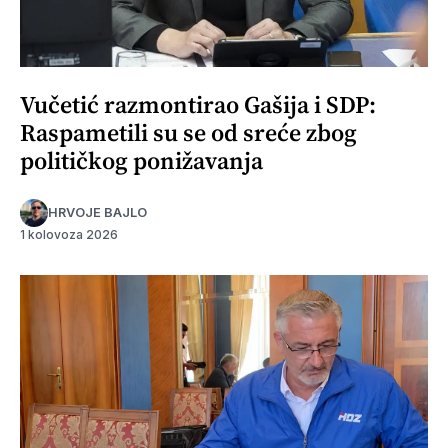
Vučetić razmontirao Gašija i SDP:
Raspametili su se od sreće zbog
političkog ponižavanja
HRVOJE BAJLO
1 kolovoza 2026