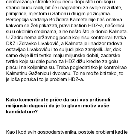
centralizacija stranke koju neću dopustiti i oni koji u
stranci budu radili, bit će i nagrađeni za svoje rezultate,
primjerice, mjestom u Saboru i drugim pozicijama.
Percepcija vladanja Božidara Kalmete nije baš onakva
kakvom se želi prikazati, pravi bastion HDZ-a, načelnici
su u okolnim sredinama, a ne nešto što je donio Kalmeta.
U Zadru nema državnog posla koji nisu kontrolirali tvrtka
D&Z i Zdravko Livaković, a Kalmeta je i nadzor radova
ostavljao Livakoviću i to su ljudi jako zamjerili. Jer, dok
samo dvije ili tri tvrtke imaju milijunske dobiti, zadarske
tvrtke koje su dale puno za HDZ dižu kredite za golu
plaću i na koljenima su. Treba pogledati tko je kontrolirao
Kalmetinu Gaženicu i dvoranu. To ne može biti tako, to
je loša poruka i to je problem HDZ-a.
Kako komentirate priče da su i vas pritisnuli
milijunski dugovi i da je to glavni motiv vaše
kandidature?
Kao i kod svih gospodarstvenika, postoje problemi kad je