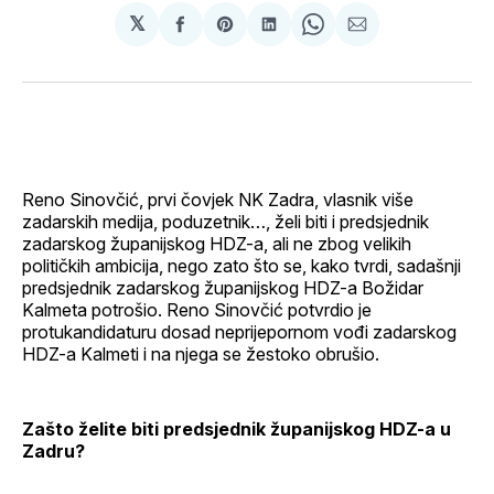
𝕏
podijeli
Share
podijeli
Share
podijeli
na
on
na
on
putem
svoj
Pinterest
svoj
WhatsApp
E-
Facebook
LinkedIn
maila
profil
Reno Sinovčić, prvi čovjek NK Zadra, vlasnik više
zadarskih medija, poduzetnik…, želi biti i predsjednik
zadarskog županijskog HDZ-a, ali ne zbog velikih
političkih ambicija, nego zato što se, kako tvrdi, sadašnji
predsjednik zadarskog županijskog HDZ-a Božidar
Kalmeta potrošio. Reno Sinovčić potvrdio je
protukandidaturu dosad neprijepornom vođi zadarskog
HDZ-a Kalmeti i na njega se žestoko obrušio.
Zašto želite biti predsjednik županijskog HDZ-a u
Zadru?