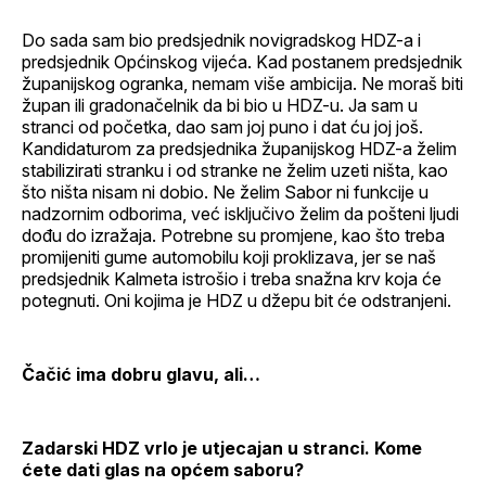
Do sada sam bio predsjednik novigradskog HDZ-a i
predsjednik Općinskog vijeća. Kad postanem predsjednik
županijskog ogranka, nemam više ambicija. Ne moraš biti
župan ili gradonačelnik da bi bio u HDZ-u. Ja sam u
stranci od početka, dao sam joj puno i dat ću joj još.
Kandidaturom za predsjednika županijskog HDZ-a želim
stabilizirati stranku i od stranke ne želim uzeti ništa, kao
što ništa nisam ni dobio. Ne želim Sabor ni funkcije u
nadzornim odborima, već isključivo želim da pošteni ljudi
dođu do izražaja. Potrebne su promjene, kao što treba
promijeniti gume automobilu koji proklizava, jer se naš
predsjednik Kalmeta istrošio i treba snažna krv koja će
potegnuti. Oni kojima je HDZ u džepu bit će odstranjeni.
Čačić ima dobru glavu, ali…
Zadarski HDZ vrlo je utjecajan u stranci. Kome
ćete dati glas na općem saboru?