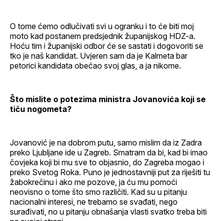
O tome ćemo odlučivati svi u ogranku i to će biti moj
moto kad postanem predsjednik županijskog HDZ-a.
Hoću tim i županijski odbor će se sastati i dogovoriti se
tko je naš kandidat. Uvjeren sam da je Kalmeta bar
petorici kandidata obećao svoj glas, a ja nikome.
Što mislite o potezima ministra Jovanovića koji se
tiču nogometa?
Jovanović je na dobrom putu, samo mislim da iz Zadra
preko Ljubljane ide u Zagreb. Smatram da bi, kad bi imao
čovjeka koji bi mu sve to objasnio, do Zagreba mogao i
preko Svetog Roka. Puno je jednostavniji put za riješiti tu
žabokrečinu i ako me pozove, ja ću mu pomoći
neovisno o tome što smo različiti. Kad su u pitanju
nacionalni interesi, ne trebamo se svađati, nego
surađivati, no u pitanju obnašanja vlasti svatko treba biti