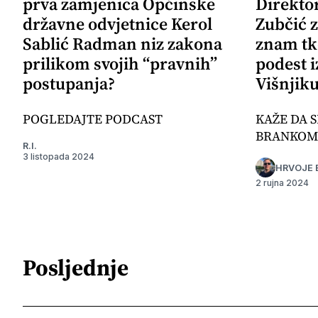
prva zamjenica Općinske
Direkto
državne odvjetnice Kerol
Zubčić 
Sablić Radman niz zakona
znam tk
prilikom svojih “pravnih”
podest i
postupanja?
Višnjik
POGLEDAJTE PODCAST
KAŽE DA S
BRANKOM
R.I.
3 listopada 2024
HRVOJE 
2 rujna 2024
Posljednje