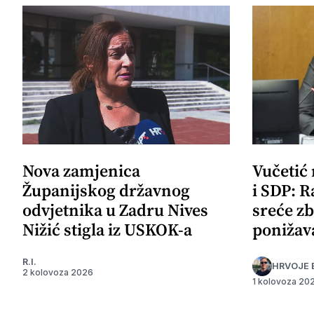
Nova zamjenica
Vučetić
Županijskog državnog
i SDP: R
odvjetnika u Zadru Nives
sreće zb
Nižić stigla iz USKOK-a
ponižav
R.I.
HRVOJE 
2 kolovoza 2026
1 kolovoza 20