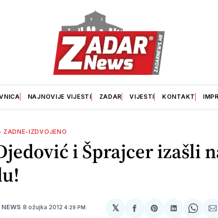
VNICA
NAJNOVIJE VIJESTI
ZADAR
VIJESTI
KONTAKT
IMP
—
ZADNE-IZDVOJENO
 Djedović i Šprajcer izašli 
du!
𝕏
8 ožujka 2012
R NEWS
4:29 PM.
podijeli
Share
podijeli
Shar
p