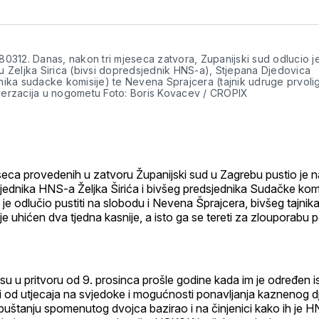
na
on
na
on
p
svoj
Pinterest
svoj
What
E
Facebook
LinkedIn
m
profil
0312. Danas, nakon tri mjeseca zatvora, Zupanijski sud odlucio j
u Zeljka Sirica (bivsi dopredsjednik HNS-a), Stjepana Djedovica
nika sudacke komisije) te Nevena Sprajcera (tajnik udruge prvoli
erzacija u nogometu Foto: Boris Kovacev / CROPIX
eca provedenih u zatvoru Županijski sud u Zagrebu pustio je 
jednika HNS-a Željka Širića i bivšeg predsjednika Sudačke kom
je odlučio pustiti na slobodu i Nevena Šprajcera, bivšeg tajni
 je uhićen dva tjedna kasnije, a isto ga se tereti za zlouporabu p
ć su u pritvoru od 9. prosinca prošle godine kada im je određen i
 od utjecaja na svjedoke i mogućnosti ponavljanja kaznenog dj
uštanju spomenutog dvojca bazirao i na činjenici kako ih je H