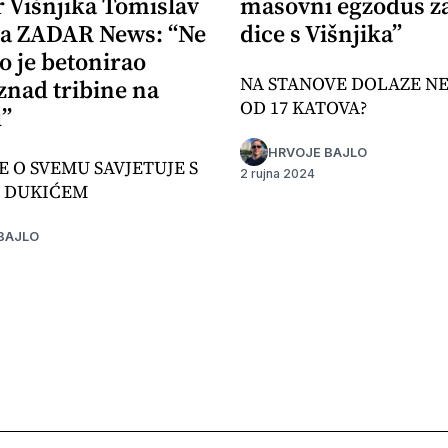
r Višnjika Tomislav
masovni egzodus z
za ZADAR News: “Ne
dice s Višnjika”
o je betonirao
NA STANOVE DOLAZE N
znad tribine na
OD 17 KATOVA?
u”
HRVOJE BAJLO
E O SVEMU SAVJETUJE S
2 rujna 2024
 DUKIĆEM
BAJLO