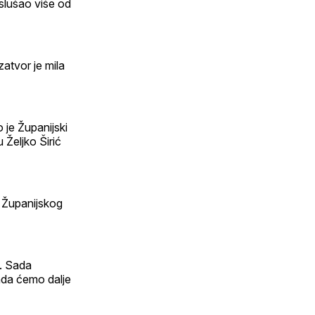
slušao više od
zatvor je mila
 je Županijski
 Željko Širić
u Županijskog
s. Sada
nda ćemo dalje