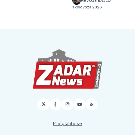
HRVOJE BAJLO
1 kolovoza 2026
𝕏
Facebook
Instagram
YouTube
RSS
Pretplatite se