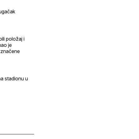
dugačak
li položaj i
mao je
 označene
 na stadionu u