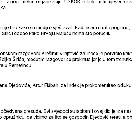
cio iz nogometne organizacije. USKOK je tijekom tri mjeseca sa
oka.
nije bilo kako su mediji izvještavali. Kad nisam u ratu poginuo, 
e Širić i dodao kako Hrvoju Malešu nema što poručiti.
onskom razgovoru Krešimir Vilajtović za Index je potvrdio kako
eljka Širića, međutim razgovor se prekinuo jer je u tom trenutku
ora u Remetincu.
pana Djedovića, Artur Fišbah, za Index je prokomentirao odluk
očekivana presuda. Svi svjedoci su ispitani i ovaj dio je iza na
 optužnicu, da vidimo za što se gospodin Djedović tereti, a o