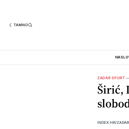
TAMNO
NASLO
ZADAR SPORT
Širić,
slobo
INDEX.HR/ZADA