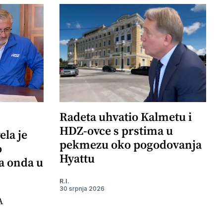
Radeta uhvatio Kalmetu i
HDZ-ovce s prstima u
ela je
pekmezu oko pogodovanja
o
Hyattu
 a onda u
R.I.
30 srpnja 2026
A