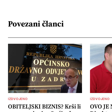
Povezani članci
IZDVOJENO
IZDVOJENO
OBITELJSKI BIZNIS? Krši li
OVO JE