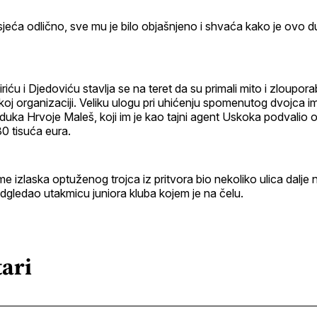
jeća odlično, sve mu je bilo objašnjeno i shvaća kako je ovo 
ću i Djedoviću stavlja se na teret da su primali mito i zlouporabi
koj organizaciji. Veliku ulogu pri uhićenju spomenutog dvojca i
duka Hrvoje Maleš, koji im je kao tajni agent Uskoka podvalio
0 tisuća eura.
eme izlaska optuženog trojca iz pritvora bio nekoliko ulica dalje
odgledao utakmicu juniora kluba kojem je na čelu.
ari