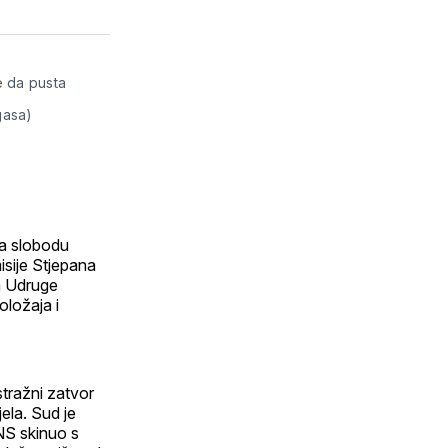
utem
sApp
-
aila
e da pusta
gasa)
na slobodu
isije Stjepana
ka Udruge
oložaja i
stražni zatvor
ela. Sud je
NS skinuo s