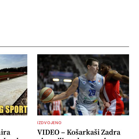
IZDVOJENO
ira
VIDEO – Košarkaši Zadra