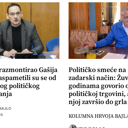
 razmontirao Gašija
Političko smeće na
aspametili su se od
zadarski način: Žuv
og političkog
godinama govorio 
anja
političkoj trgovini,
njoj završio do grla
BAJLO
KOLUMNA HRVOJA BAJL
26