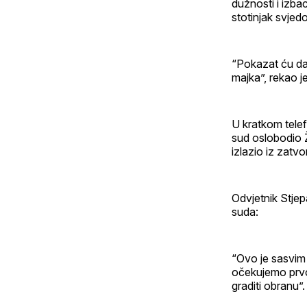
dužnosti i izba
stotinjak svjed
“Pokazat ću da 
majka”, rekao j
U kratkom telef
sud oslobodio Ž
izlazio iz zatv
Odvjetnik Stje
suda:
“Ovo je sasvim 
očekujemo prvo
graditi obranu”.