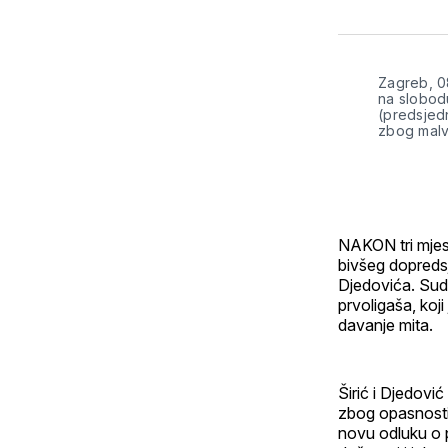
Zagreb, 08
na slobod
(predsjed
zbog malv
NAKON tri mjes
bivšeg dopreds
Djedovića. Sud 
prvoligaša, koji
davanje mita.
Širić i Djedovi
zbog opasnosti
novu odluku o p