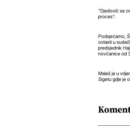
“Djedović se os
proces”.
Podsjećamo, Širi
ovlasti u sudač
predsjednik Haj
novčanice od 3
Maleš je u vrij
Sigetu gdje je 
Koment