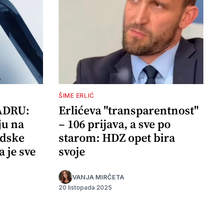
ŠIME ERLIĆ
ADRU:
Erlićeva "transparentnost"
ju na
– 106 prijava, a sve po
adske
starom: HDZ opet bira
a je sve
svoje
VANJA MIRČETA
20 listopada 2025