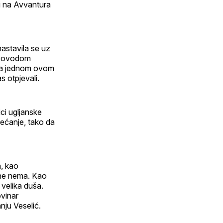
ni na Avvantura
nastavila se uz
e povodom
Kada jednom ovom
as otpjevali.
ici ugljanske
ećanje, tako da
a, kao
ene nema. Kao
 velika duša.
ovinar
nju Veselić.