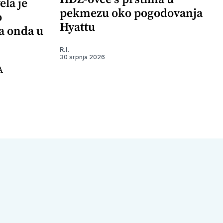
ela je
pekmezu oko pogodovanja
o
Hyattu
 a onda u
R.I.
30 srpnja 2026
A