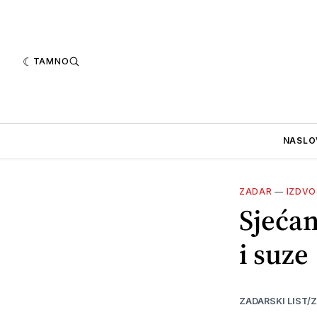
TAMNO
NASLO
ZADAR
—
IZDV
Sjećan
i suze
ZADARSKI LIST/