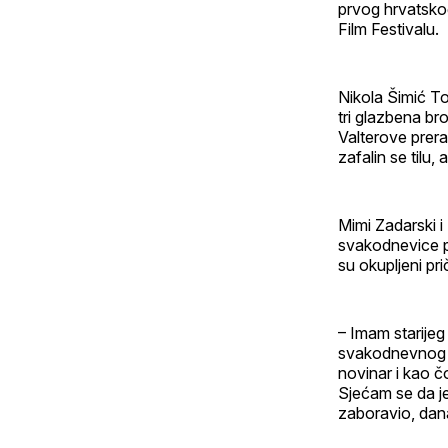
prvog hrvatskog
Film Festivalu.
Nikola Šimić To
tri glazbena b
Valterove prera
zafalin se tilu, 
Mimi Zadarski i
svakodnevice p
su okupljeni pri
– Imam starijeg 
svakodnevnog s
novinar i kao čo
Sjećam se da je
zaboravio, dana