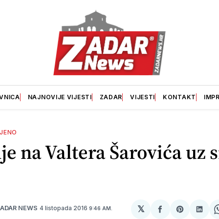
VNICA
NAJNOVIJE VIJESTI
ZADAR
VIJESTI
KONTAKT
IMP
OJENO
je na Valtera Šarovića uz 
𝕏
4 listopada 2016
ZADAR NEWS
9:46 AM.
podijeli
Share
podij