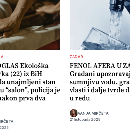
JA
ZADAR
OGLAS Ekološka
FENOL AFERA U Z
ka (22) iz BiH
Građani upozorava
la unajmljeni stan
sumnjivu vodu, gr
u “salon”, policija je
vlasti i dalje tvrde d
 nakon prva dva
u redu
VANJA MIRČETA
21 listopada 2025
IRČETA
 2025