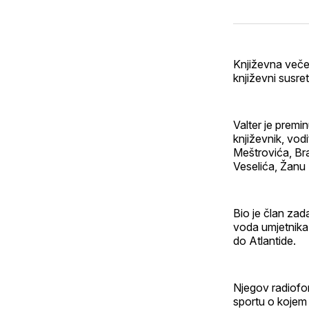
Književna večer
književni susre
Valter je premi
književnik, vod
Meštrovića, Br
Veselića, Žanu
Bio je član zad
voda umjetnika
do Atlantide.
Njegov radiofon
sportu o kojem 