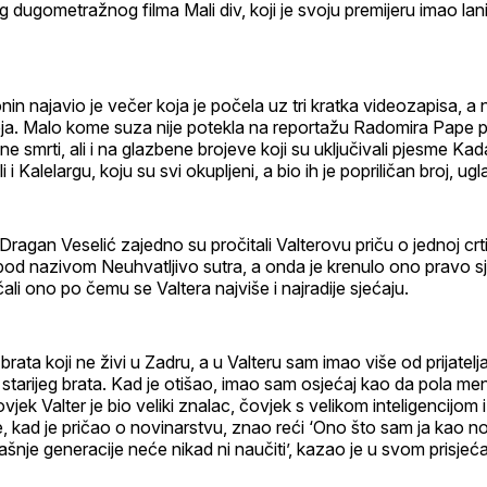
 dugometražnog filma Mali div, koji je svoju premijeru imao la
nin najavio je večer koja je počela uz tri kratka videozapisa, a 
roja. Malo kome suza nije potekla na reportažu Radomira Pap
ne smrti, ali i na glazbene brojeve koji su uključivali pjesme 
ali i Kalelargu, koju su svi okupljeni, a bio ih je popriličan broj, ugl
 Dragan Veselić zajedno su pročitali Valterovu priču o jednoj crt
od nazivom Neuhvatljivo sutra, a onda je krenulo ono pravo sj
čali ono po čemu se Valtera najviše i najradije sjećaju.
brata koji ne živi u Zadru, a u Valteru sam imao više od prijatelj
tarijeg brata. Kad je otišao, imao sam osjećaj kao da pola m
vjek Valter je bio veliki znalac, čovjek s velikom inteligencijom i
, kad je pričao o novinarstvu, znao reći ‘Ono što sam ja kao n
šnje generacije neće nikad ni naučiti’, kazao je u svom prisjeća