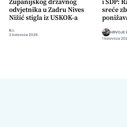
Županijskog državnog
i SDP: R
odvjetnika u Zadru Nives
sreće zb
Nižić stigla iz USKOK-a
ponižav
R.I.
HRVOJE 
2 kolovoza 2026
1 kolovoza 20