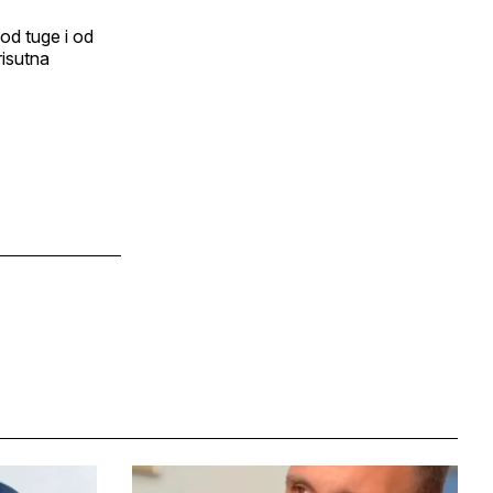
 od tuge i od
risutna