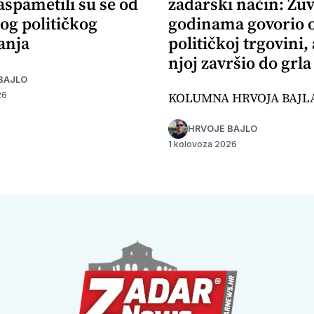
aspametili su se od
zadarski način: Žuv
og političkog
godinama govorio 
anja
političkoj trgovini,
njoj završio do grla
BAJLO
KOLUMNA HRVOJA BAJL
26
HRVOJE BAJLO
1 kolovoza 2026