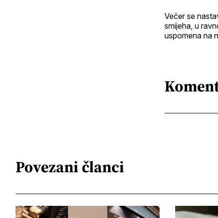
Večer se nastav
smijeha, u ravno
uspomena na n
Koment
Povezani članci