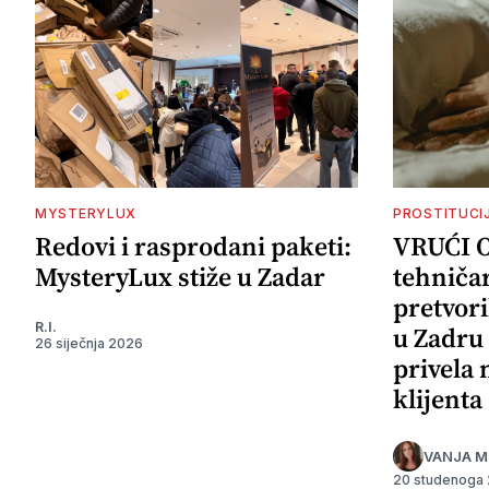
MYSTERYLUX
PROSTITUCI
Redovi i rasprodani paketi:
VRUĆI 
MysteryLux stiže u Zadar
tehničar
pretvori
R.I.
u Zadru 
26 siječnja 2026
privela
klijenta
VANJA M
20 studenoga