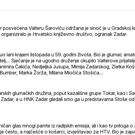
na
on
na
svoj
Pinterest
svoj
Facebook
Link
profi
 posvećena Valteru Šaroviću održana je sinoć je u Gradskoj kn
t organiziralo je Hrvatsko književno društvo, ogranak Zadar.
nuo lani krajem listopada u 59. godini života. Bio je glumac amat
itelj… Sjećanje je na ugodno druženje okupilo Valterove prijatelj
animira Čakića, Nedjeljka Jusupa, Mimija Zadarskog, Zlatka Ko
 Bumber, Marka Žorža, Milana Miočića Stošića…
arskih glumačkih družina, poput kazališne grupe Tokar, kao i 
 Zadar, a u HNK Zadar gledali smo ga u predstavama Stoše od
ičan glas mnogi pamte iz radijskih emisija, ali i kao tv priloga
je često, a najčešće o košarci, izvještavao za HTV. Bio je zap