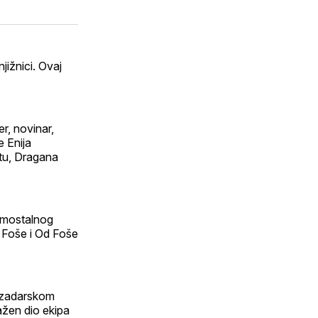
on
putem
WhatsApp
E-
edIn
maila
l
jižnici. Ovaj
er, novinar,
e Enija
štu, Dragana
Samostalnog
 Foše i Od Foše
 o zadarskom
ažen dio ekipa