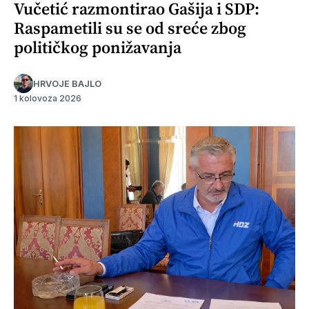
Vučetić razmontirao Gašija i SDP:
Raspametili su se od sreće zbog
političkog ponižavanja
HRVOJE BAJLO
1 kolovoza 2026