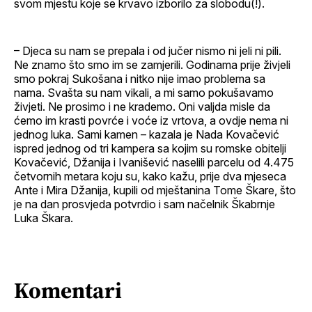
svom mjestu koje se krvavo izborilo za slobodu(!).
– Djeca su nam se prepala i od jučer nismo ni jeli ni pili.
Ne znamo što smo im se zamjerili. Godinama prije živjeli
smo pokraj Sukošana i nitko nije imao problema sa
nama. Svašta su nam vikali, a mi samo pokušavamo
živjeti. Ne prosimo i ne krademo. Oni valjda misle da
ćemo im krasti povrće i voće iz vrtova, a ovdje nema ni
jednog luka. Sami kamen – kazala je Nada Kovačević
ispred jednog od tri kampera sa kojim su romske obitelji
Kovačević, Džanija i Ivanišević naselili parcelu od 4.475
četvornih metara koju su, kako kažu, prije dva mjeseca
Ante i Mira Džanija, kupili od mještanina Tome Škare, što
je na dan prosvjeda potvrdio i sam načelnik Škabrnje
Luka Škara.
Komentari