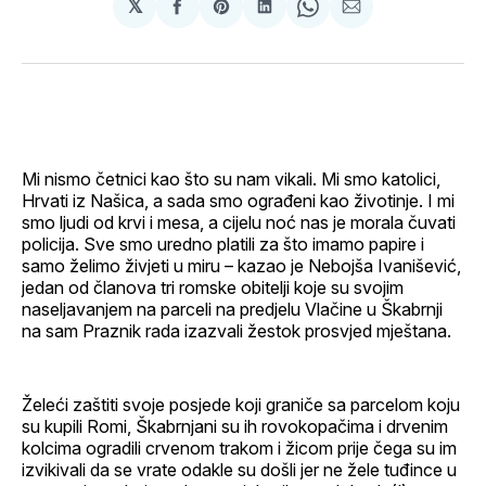
𝕏
podijeli
Share
podijeli
Share
podijeli
na
on
na
on
putem
svoj
Pinterest
svoj
WhatsApp
E-
Facebook
LinkedIn
maila
profil
Mi nismo četnici kao što su nam vikali. Mi smo katolici,
Hrvati iz Našica, a sada smo ograđeni kao životinje. I mi
smo ljudi od krvi i mesa, a cijelu noć nas je morala čuvati
policija. Sve smo uredno platili za što imamo papire i
samo želimo živjeti u miru – kazao je Nebojša Ivanišević,
jedan od članova tri romske obitelji koje su svojim
naseljavanjem na parceli na predjelu Vlačine u Škabrnji
na sam Praznik rada izazvali žestok prosvjed mještana.
Želeći zaštiti svoje posjede koji graniče sa parcelom koju
su kupili Romi, Škabrnjani su ih rovokopačima i drvenim
kolcima ogradili crvenom trakom i žicom prije čega su im
izvikivali da se vrate odakle su došli jer ne žele tuđince u