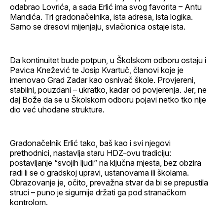
odabrao Lovrića, a sada Erlić ima svog favorita – Antu
Mandića. Tri gradonačelnika, ista adresa, ista logika.
Samo se dresovi mijenjaju, svlačionica ostaje ista.
Da kontinuitet bude potpun, u Školskom odboru ostaju i
Pavica Knežević te Josip Kvartuč, članovi koje je
imenovao Grad Zadar kao osnivač škole. Provjereni,
stabilni, pouzdani – ukratko, kadar od povjerenja. Jer, ne
daj Bože da se u Školskom odboru pojavi netko tko nije
dio već uhodane strukture.
Gradonačelnik Erlić tako, baš kao i svi njegovi
prethodnici, nastavlja staru HDZ-ovu tradiciju:
postavljanje “svojih ljudi” na ključna mjesta, bez obzira
radi li se o gradskoj upravi, ustanovama ili školama.
Obrazovanje je, očito, prevažna stvar da bi se prepustila
struci – puno je sigurnije držati ga pod stranačkom
kontrolom.