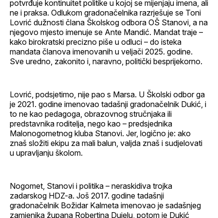
potvrđuje kontinuitet politike u kojoj se mijenjaju imena, ali
ne i praksa. Odlukom gradonačelnika razrješuje se Toni
Lovrić dužnosti člana Školskog odbora OŠ Stanovi, a na
njegovo mjesto imenuje se Ante Mandić. Mandat traje –
kako birokratski precizno piše u odluci – do isteka
mandata članova imenovanih u veljači 2025. godine.
Sve uredno, zakonito i, naravno, politički besprijekorno.
Lovrić, podsjetimo, nije pao s Marsa. U Školski odbor ga
je 2021. godine imenovao tadašnji gradonačelnik Dukić, i
to ne kao pedagoga, obrazovnog stručnjaka ili
predstavnika roditelja, nego kao – predsjednika
Malonogometnog kluba Stanovi. Jer, logično je: ako
znaš složiti ekipu za mali balun, valjda znaš i sudjelovati
u upravljanju školom.
Nogomet, Stanovi i politika – neraskidiva trojka
zadarskog HDZ-a. Još 2017. godine tadašnji
gradonačelnik Božidar Kalmeta imenovao je sadašnjeg
zamjenika župana Robertina Dujelu, potom je Dukić