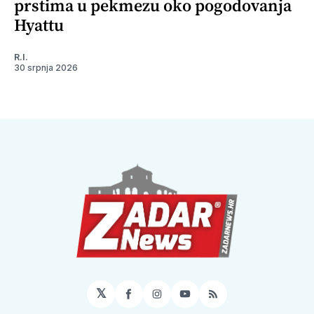
prstima u pekmezu oko pogodovanja
Hyattu
R.I.
30 srpnja 2026
𝕏
Facebook
Instagram
YouTube
RSS