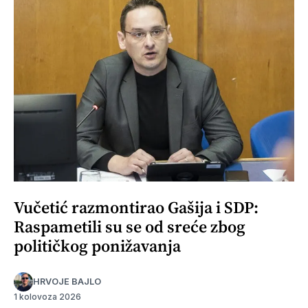
Vučetić razmontirao Gašija i SDP:
Raspametili su se od sreće zbog
političkog ponižavanja
HRVOJE BAJLO
1 kolovoza 2026