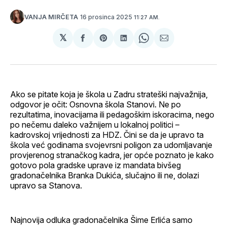
16 prosinca 2025
VANJA MIRČETA
11:27 AM.
𝕏
podijeli
Share
podijeli
Share
podijeli
na
on
na
on
putem
svoj
Pinterest
svoj
WhatsApp
E-
Facebook
LinkedIn
maila
profil
Ako se pitate koja je škola u Zadru strateški najvažnija,
odgovor je očit: Osnovna škola Stanovi. Ne po
rezultatima, inovacijama ili pedagoškim iskoracima, nego
po nečemu daleko važnijem u lokalnoj politici –
kadrovskoj vrijednosti za HDZ. Čini se da je upravo ta
škola već godinama svojevrsni poligon za udomljavanje
provjerenog stranačkog kadra, jer opće poznato je kako
gotovo pola gradske uprave iz mandata bivšeg
gradonačelnika Branka Dukića, slučajno ili ne, dolazi
upravo sa Stanova.
Najnovija odluka gradonačelnika Šime Erlića samo