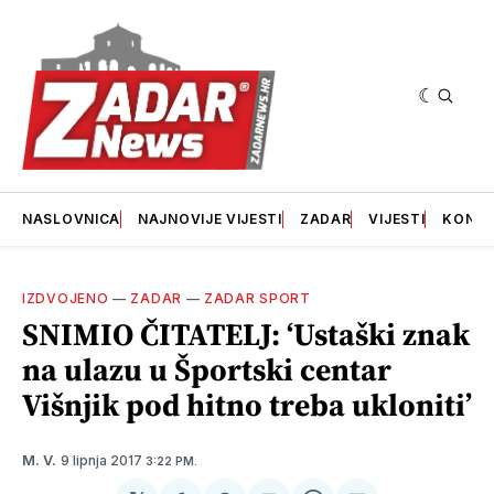
NASLOVNICA
NAJNOVIJE VIJESTI
ZADAR
VIJESTI
KONT
IZDVOJENO
—
ZADAR
—
ZADAR SPORT
SNIMIO ČITATELJ: ‘Ustaški znak
na ulazu u Športski centar
Višnjik pod hitno treba ukloniti’
9 lipnja 2017
M. V.
3:22 PM.