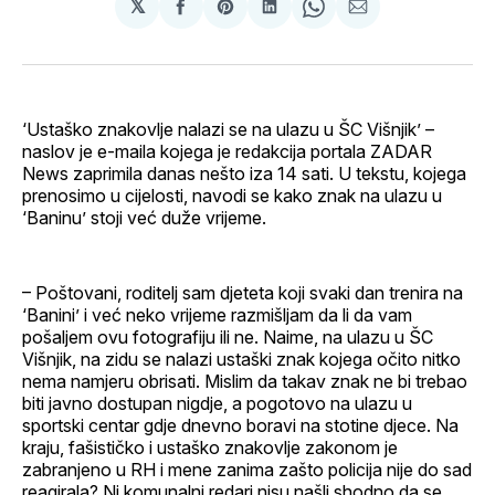
𝕏
podijeli
Share
podijeli
Share
podijeli
na
on
na
on
putem
svoj
Pinterest
svoj
WhatsApp
E-
Facebook
LinkedIn
maila
profil
‘Ustaško znakovlje nalazi se na ulazu u ŠC Višnjik’ –
naslov je e-maila kojega je redakcija portala ZADAR
News zaprimila danas nešto iza 14 sati. U tekstu, kojega
prenosimo u cijelosti, navodi se kako znak na ulazu u
‘Baninu’ stoji već duže vrijeme.
– Poštovani, roditelj sam djeteta koji svaki dan trenira na
‘Banini’ i već neko vrijeme razmišljam da li da vam
pošaljem ovu fotografiju ili ne. Naime, na ulazu u ŠC
Višnjik, na zidu se nalazi ustaški znak kojega očito nitko
nema namjeru obrisati. Mislim da takav znak ne bi trebao
biti javno dostupan nigdje, a pogotovo na ulazu u
sportski centar gdje dnevno boravi na stotine djece. Na
kraju, fašističko i ustaško znakovlje zakonom je
zabranjeno u RH i mene zanima zašto policija nije do sad
reagirala? Ni komunalni redari nisu našli shodno da se