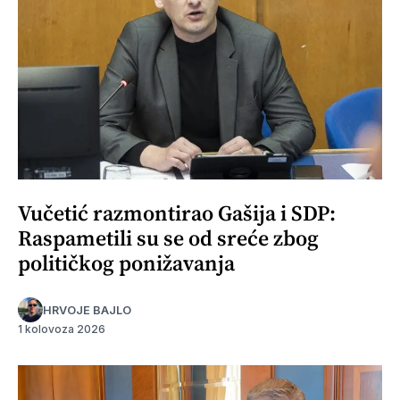
Vučetić razmontirao Gašija i SDP:
Raspametili su se od sreće zbog
političkog ponižavanja
HRVOJE BAJLO
1 kolovoza 2026