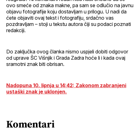
ovo smeće od znaka makne, pa sam se odlučio na javnu
objavu fotografije koju dostavljam u prilogu. U nadi da
ćete objaviti ovaj tekst i fotografiju, srdačno vas
pozdravljam – stoji u tekstu autora čiji su podaci poznati
redakciji.
Do zaključka ovog članka nismo uspjeli dobiti odgovor
od uprave ŠC Višnjik i Grada Zadra hoće li i kada ovaj
sramotni znak biti obrisan.
Nadopuna 10. lipnja u 14:42: Zakonom zabranjeni
ustaški znak je uklonjen.
Komentari