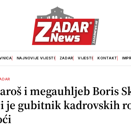
VNICA
NAJNOVIJE VIJESTI
ZADAR
VIJESTI
KONTAKT
IMP
ADAR
aroš i megauhljeb Boris S
i je gubitnik kadrovskih r
oći