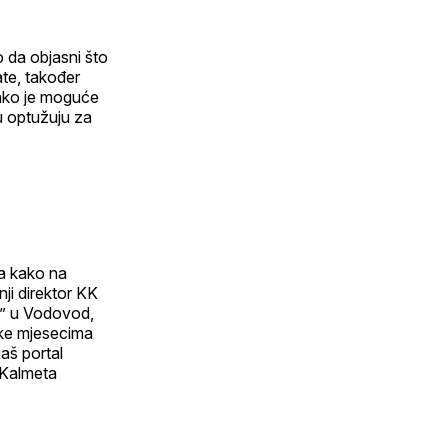
o da objasni što
ate, također
kako je moguće
ju optužuju za
ca kako na
ji direktor KK
n” u Vodovod,
arke mjesecima
aš portal
“Kalmeta