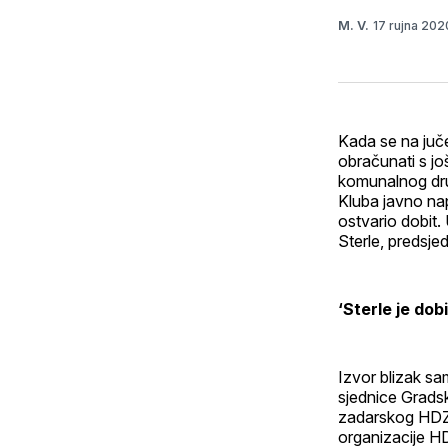
17 rujna 20
M. V.
Kada se na juče
obračunati s jo
komunalnog dru
Kluba javno nap
ostvario dobit.
Sterle, predsj
‘Sterle je do
Izvor blizak sa
sjednice Grads
zadarskog HDZ-
organizacije H