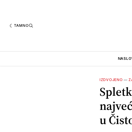
TAMNO
NASLO
IZDVOJENO
—
Z
Spletk
najveć
u Čist