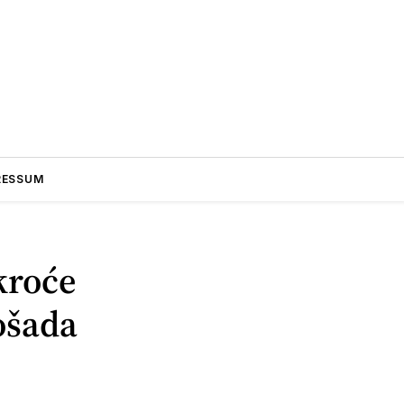
RESSUM
kroće
ošada