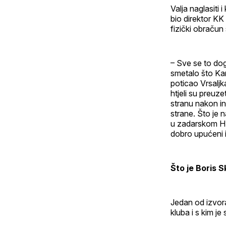
Valja naglasiti
bio direktor KK
fizički obračun
– Sve se to dog
smetalo što Kar
poticao Vrsaljk
htjeli su preuze
stranu nakon in
strane. Što je n
u zadarskom HDZ
dobro upućeni i
Što je Boris S
Jedan od izvora
kluba i s kim j