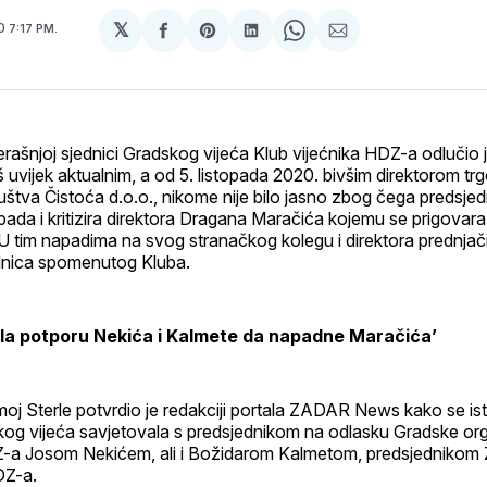
𝕏
20
7:17 PM.
podijeli
Share
podijeli
Share
podijeli
na
on
na
on
putem
svoj
Pinterest
svoj
WhatsApp
E-
Facebook
LinkedIn
maila
profil
rašnjoj sjednici Gradskog vijeća Klub vijećnika HDZ-a odlučio
š uvijek aktualnim, a od 5. listopada 2020. bivšim direktorom t
štva Čistoća d.o.o., nikome nije bilo jasno zbog čega predsjed
ada i kritizira direktora Dragana Maračića kojemu se prigovara 
 U tim napadima na svog stranačkog kolegu i direktora prednjačil
ednica spomenutog Kluba.
bila potporu Nekića i Kalmete da napadne Maračića’
moj Sterle potvrdio je redakciji portala ZADAR News kako se ist
kog vijeća savjetovala s predsjednikom na odlasku Gradske org
a Josom Nekićem, ali i Božidarom Kalmetom, predsjednikom 
DZ-a.