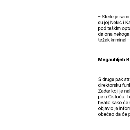
– Sterle je samo
su joj Nekić i K
pod teškim optu
da ona nekoga k
težak kriminal 
Megauhljeb Bo
S druge pak str
direktorsku fun
Zadar koji je 
pa u Čistoću. I
hvalio kako će 
objavio je info
obećao da će po