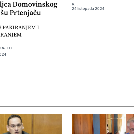
ljca Domovinskog
R.I.
24 listopada 2024
išu Prtenjaču
S PAKIRANJEM I
IRANJEM
BAJLO
2024