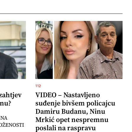
112
zahtjev
VIDEO – Nastavljeno
inu?
suđenje bivšem policajcu
Damiru Budanu, Ninu
 NA
Mrkić opet nespremnu
OŽENOSTI
poslali na raspravu