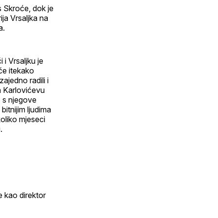
s Skroće, dok je
ja Vrsaljka na
a.
i Vrsaljku je
oče itekako
ajedno radili i
na Karlovićevu
o s njegove
bitnijim ljudima
oliko mjeseci
.
 kao direktor