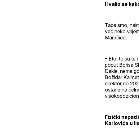
Hvalio se kak
Tada smo, naime
već neko vrijem
Maračića.
– Eto, to su te 
poput Borisa Skr
Dakle, nema gov
Božidar Kalmeta
direktor do 202
ostane na čeln
visokopozicioni
Fizički napad 
Karlovića u l