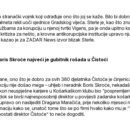
 stranački vojnik koji odrađuje ono što joj se kaže. Bilo bi dobr
almeta rekli uoči sjednice Gradskog vijeća. Sterle je, kao što zn
žbama za korupciju u njenoj tvrtki Vigens, pa je onda upitno 
ritizira za nešto, a krovne antikorupcijske institucije upravo n
– kazao je za ZADAR News izvor blizak Sterle.
ris Skroće najveći je gubitnik rošada u Čistoći
ane, ono što je dobro za svih 380 djelatnika Čistoće je činjeni
kciju nije došao mega – uhljeb i neradnik Boris Skroće, nekadašn
nakon neuspješne karijere u Košarkaškom klubu bio “pospremlje
 dok se bivši najnesposobniji direktor u povijesti zadarske koš
upravo on naslijediti Dragana Maračića, prije nekoliko mjeseci n
rmaciju kako se, unatoč tome što se po firmi hvalio kako mu je 
stati direktor Čistoće” to neće dogoditi.