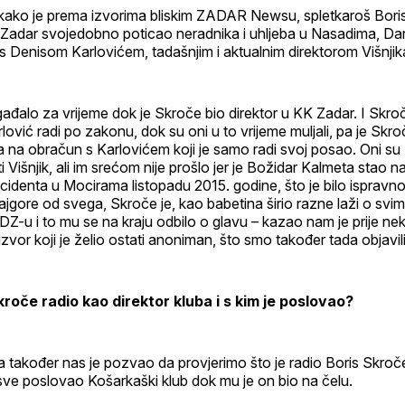
 i kako je prema izvorima bliskim ZADAR Newsu, spletkaroš Bori
 Zadar svojedobno poticao neradnika i uhljeba u Nasadima, Dari
 s Denisom Karlovićem, tadašnjim i aktualnim direktorom Višnjik
ađalo za vrijeme dok je Skroče bio direktor u KK Zadar. I Skroči 
lović radi po zakonu, dok su oni u to vrijeme muljali, pa je Skr
a na obračun s Karlovićem koji je samo radi svoj posao. Oni su z
ti Višnjik, ali im srećom nije prošlo jer je Božidar Kalmeta stao 
cidenta u Mocirama listopadu 2015. godine, što je bilo ispravn
ajgore od svega, Skroče je, kao babetina širio razne laži o svim 
-u i to mu se na kraju odbilo o glavu – kazao nam je prije nek
zvor koji je želio ostati anoniman, što smo također tada objavili
kroče radio kao direktor kluba i s kim je poslovao?
 također nas je pozvao da provjerimo što je radio Boris Skroče
e sve poslovao Košarkaški klub dok mu je on bio na čelu.