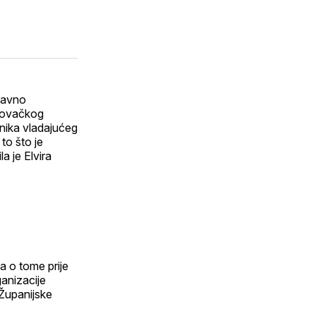
 javno
rgovačkog
nika vladajućeg
to što je
a je Elvira
a o tome prije
anizacije
Županijske