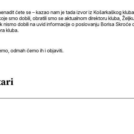
iznenadit ćete se – kazao nam je tada izvor iz Košarkaškog klu
oje smo dobili, obratili smo se aktualnom direktoru kluba, Željk
ek nismo dobili na uvid informacije o poslovanju Borisa Skroće
ra kluba.
emo, odmah ćemo ih i objaviti.
ari