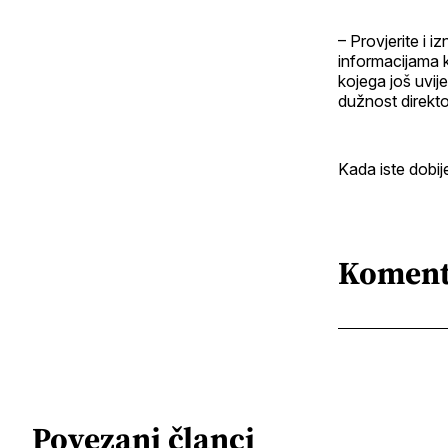
– Provjerite i 
informacijama k
kojega još uvij
dužnost direkto
Kada iste dobij
Koment
Povezani članci