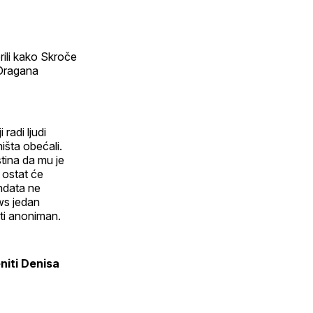
rili kako Skroče
 Dragana
radi ljudi
ništa obećali.
stina da mu je
 ostat će
ndata ne
ws jedan
ati anoniman.
eniti Denisa