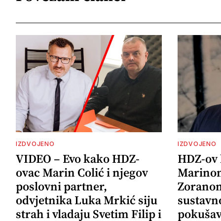
IZDVOJENO
IZDVOJENO
VIDEO – Evo kako HDZ-
HDZ-ov 
ovac Marin Colić i njegov
Marinom
poslovni partner,
Zoranom
odvjetnika Luka Mrkić siju
sustavno
strah i vladaju Svetim Filip i
pokušava