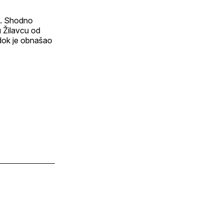
ba. Shodno
u Žilavcu od
 dok je obnašao