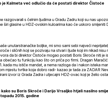
o je Kalmeta već odlučio da će postati direktor Čistoće
 razgovarali s čelnim ljudima u Gradu Zadru koji su nas upozo
e širi glasine u HDZ-ovskim kuloarima kao će uskoro smijeniti
naše unutarstranačke boljke, mi smo sami sebi najveći neprijatelji 
oče i sličnih koji se pozivaju na stvari i ljude koji im nikad nisu 
ora da bi direktor Čistoće mogao postati Boris Skroće niti je i
 obećao tu funkciju kao što on priča po firmi. Dragan Maračić
1. kada mu ističe mandat, a nema razloga da i nakon isteka ma
om mjestu tvrtke koja dobro radi- kazao je tada za ZADAR Ne
rani izvor iz Grada Zadra i utjecajni HDZ-ovac koji je želio ost
i kako su Boris Skroče i Darijo Vrsaljko htjeli nasilno smij
istopadu 2015. godine