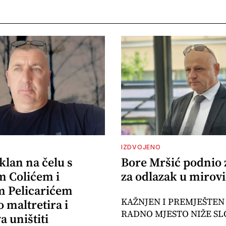
IZDVOJENO
klan na čelu s
Bore Mršić podnio 
 Colićem i
za odlazak u mirov
 Pelicarićem
KAŽNJEN I PREMJEŠTEN
 maltretira i
RADNO MJESTO NIŽE SL
 uništiti