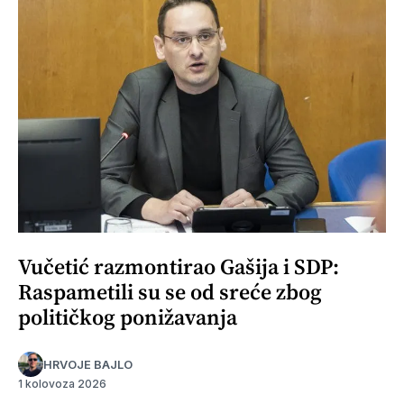
Vučetić razmontirao Gašija i SDP:
Raspametili su se od sreće zbog
političkog ponižavanja
HRVOJE BAJLO
1 kolovoza 2026