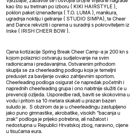
Vježbajte, zabavite se i osvojite brojne vrijedne nagrade
kao što su tretman po izboru ( KIKI HAIRSTYLE ),
poklon paket iznenađenja ( T.O. LUMA ), manikura,
ugradnja noktiju i geliranje ( STUDIO SIMPA), te Cheer
and Dance rekviziti i oprema u suradnji s pokroviteljem iz
Irske ( IRISH CHEER BOW ).
Cjena kotizacije Spring Break Cheer Camp-a je 200 kn s
kojom polaznici ostvaruju sudjelovanje na svim
radionicama i predavanjima. Ostvarenim prihodom
skuplja se za cheerleading podlogu koja je temeljni
preduvjet za bavljenje ovako zahtjevnim sportom.
Cheerleading podloga osigurat će napredak početnih i
naprednih cheerleading grupa i ono nabitnije služiti će u
prevenciji ozljeda. Usporedbe radi, baviti se skokovima u
vodu i pritom sa 10 metara skakati u prazan bazen
suludo je. S obzirom da je u cheerleadingu zastupljeno
jako puno gimnastike, akrobatike, visokih “bacanja u
zrak” podloga je prijeko potrebna, ali nažalost i
nedostupna u Republici Hrvatskoj zbog, naravno, cijene
u tisućama eura.