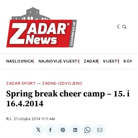
NASLOVNICA
NAJNOVIJE VIJESTI
ZADAR
VIJESTI
KONT
ZADAR SPORT
—
ZADNE-IZDVOJENO
Spring break cheer camp – 15. i
16.4.2014
21 ožujka 2014
R.I.
11:11 AM.
𝕏
podijeli
Share
podijeli
Share
podijeli
na
on
na
on
putem