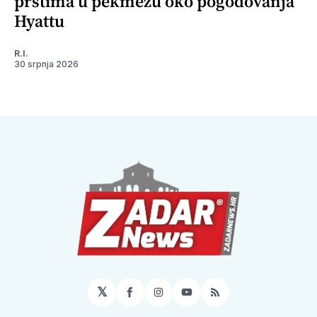
prstima u pekmezu oko pogodovanja
Hyattu
R.I.
30 srpnja 2026
𝕏
Facebook
Instagram
YouTube
RSS