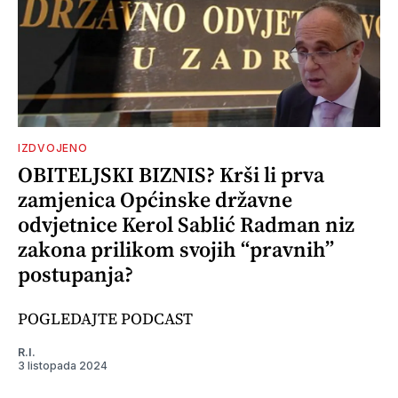
IZDVOJENO
OBITELJSKI BIZNIS? Krši li prva
zamjenica Općinske državne
odvjetnice Kerol Sablić Radman niz
zakona prilikom svojih “pravnih”
postupanja?
POGLEDAJTE PODCAST
R.I.
3 listopada 2024