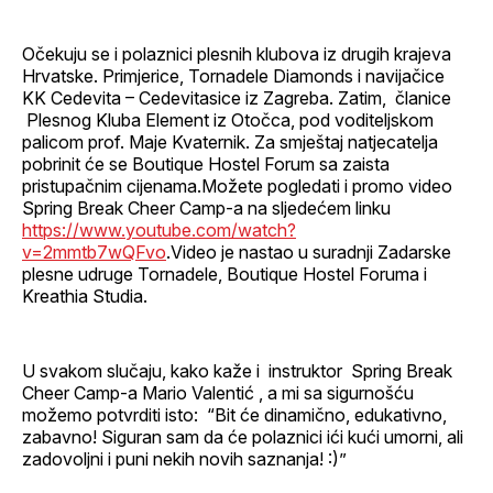
Očekuju se i polaznici plesnih klubova iz drugih krajeva
Hrvatske. Primjerice, Tornadele Diamonds i navijačice
KK Cedevita – Cedevitasice iz Zagreba. Zatim, članice
Plesnog Kluba Element iz Otočca, pod voditeljskom
palicom prof. Maje Kvaternik. Za smještaj natjecatelja
pobrinit će se Boutique Hostel Forum sa zaista
pristupačnim cijenama.Možete pogledati i promo video
Spring Break Cheer Camp-a na sljedećem linku
https://www.youtube.com/watch?
v=2mmtb7wQFvo
.Video je nastao u suradnji Zadarske
plesne udruge Tornadele, Boutique Hostel Foruma i
Kreathia Studia.
U svakom slučaju, kako kaže i instruktor Spring Break
Cheer Camp-a Mario Valentić , a mi sa sigurnošću
možemo potvrditi isto: “Bit će dinamično, edukativno,
zabavno! Siguran sam da će polaznici ići kući umorni, ali
zadovoljni i puni nekih novih saznanja! :)”