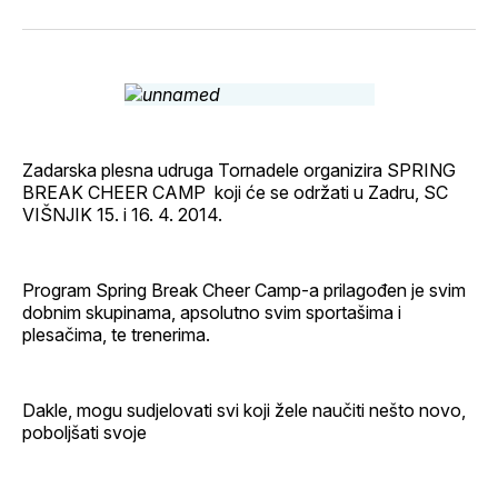
svoj
Pinterest
svoj
WhatsApp
E-
Facebook
LinkedIn
maila
profil
Zadarska plesna udruga Tornadele organizira SPRING
BREAK CHEER CAMP koji će se održati u Zadru, SC
VIŠNJIK 15. i 16. 4. 2014.
Program Spring Break Cheer Camp-a prilagođen je svim
dobnim skupinama, apsolutno svim sportašima i
plesačima, te trenerima.
Dakle, mogu sudjelovati svi koji žele naučiti nešto novo,
poboljšati svoje