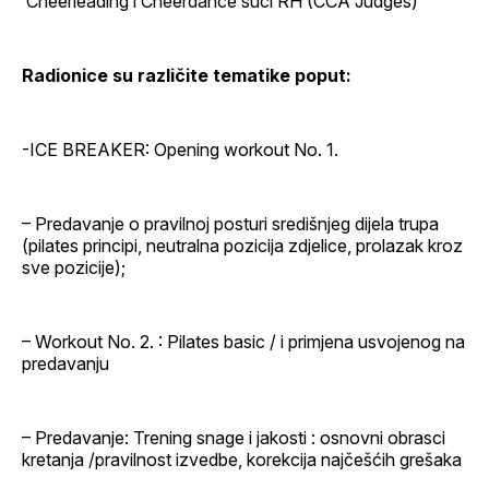
Cheerleading i Cheerdance suci RH (CCA Judges)
Radionice su različite tematike poput:
-ICE BREAKER: Opening workout No. 1.
– Predavanje o pravilnoj posturi središnjeg dijela trupa
(pilates principi, neutralna pozicija zdjelice, prolazak kroz
sve pozicije);
– Workout No. 2. : Pilates basic / i primjena usvojenog na
predavanju
– Predavanje: Trening snage i jakosti : osnovni obrasci
kretanja /pravilnost izvedbe, korekcija najčešćih grešaka