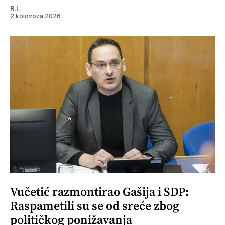
R.I.
2 kolovoza 2026
Vučetić razmontirao Gašija i SDP:
Raspametili su se od sreće zbog
političkog ponižavanja