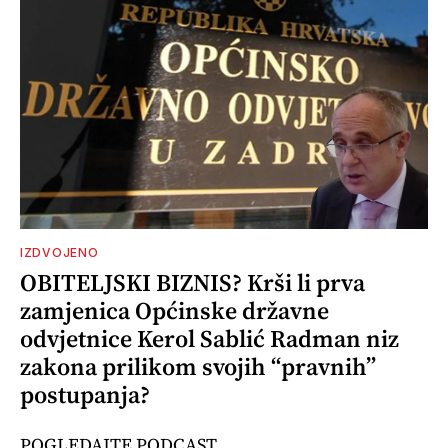
IZDVOJENO
OBITELJSKI BIZNIS? Krši li prva
zamjenica Općinske državne
odvjetnice Kerol Sablić Radman niz
zakona prilikom svojih “pravnih”
postupanja?
POGLEDAJTE PODCAST