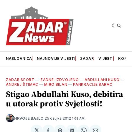
NASLOVNICA
NAJNOVIJE VIJESTI
ZADAR
VIJESTI
KONT
ZADAR SPORT
—
ZADNE-IZDVOJENO
—
ABDULLAHI KUSO
—
ANDREJ ŠTIMAC
—
MIRO BILAN
—
PANKRACIJE BARAĆ
Stigao Abdullahi Kuso, debitira
u utorak protiv Svjetlosti!
25 ožujka 2012
HRVOJE BAJLO
1:09 AM.
𝕏