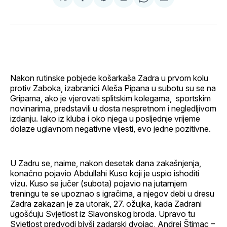
podijeli
Share
podijeli
Share
podijeli
na
on
na
on
putem
svoj
Pinterest
svoj
WhatsApp
E-
Facebook
LinkedIn
maila
profil
Nakon rutinske pobjede košarkaša Zadra u prvom kolu
protiv Zaboka, izabranici Aleša Pipana u subotu su se na
Gripama, ako je vjerovati splitskim kolegama, sportskim
novinarima, predstavili u dosta nespretnom i negledljivom
izdanju. Iako iz kluba i oko njega u posljednje vrijeme
dolaze uglavnom negativne vijesti, evo jedne pozitivne.
U Zadru se, naime, nakon desetak dana zakašnjenja,
konačno pojavio Abdullahi Kuso koji je uspio ishoditi
vizu. Kuso se jučer (subota) pojavio na jutarnjem
treningu te se upoznao s igračima, a njegov debi u dresu
Zadra zakazan je za utorak, 27. ožujka, kada Zadrani
ugošćuju Svjetlost iz Slavonskog broda. Upravo tu
Svjetlost predvodi bivši zadarski dvojac, Andrej Štimac –