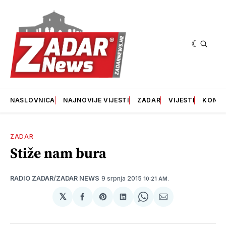
NASLOVNICA
NAJNOVIJE VIJESTI
ZADAR
VIJESTI
KONT
ZADAR
Stiže nam bura
9 srpnja 2015
RADIO ZADAR/ZADAR NEWS
10:21 AM.
𝕏
podijeli
Share
podijeli
Share
podijeli
na
on
na
on
putem
svoj
Pinterest
svoj
WhatsApp
E-