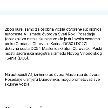
Facebook
LinkedIn
maila
profil
Zbog bure, samo za osobna vozila otvorene su: dionica
autoceste A1 između čvorova Sveti Rok i Posedarje
(obilazak za ostale skupine vozila je državnim cestama
preko Gračaca, Obrovca i Karina-DC50 i DC27),
državna cesta DC54 Maslenica-Zaton Obrovački, Paški
most i Jadranska magistrala između Novog Vinodolskog
i Senja (DC8).
Na autocesti A1, iznimno od čvora Maslenica do čvora
Posedarje u smjeru Dubrovnika, mogu prometovati sve
skupine vozila.