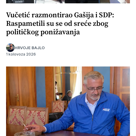
Vučetić razmontirao Gašija i SDP:
Raspametili su se od sreće zbog
političkog ponižavanja
HRVOJE BAJLO
1 kolovoza 2026