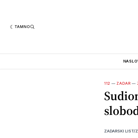
TAMNO
NASLO
112
—
ZADAR
—
Sudion
slobod
ZADARSKI LIST/