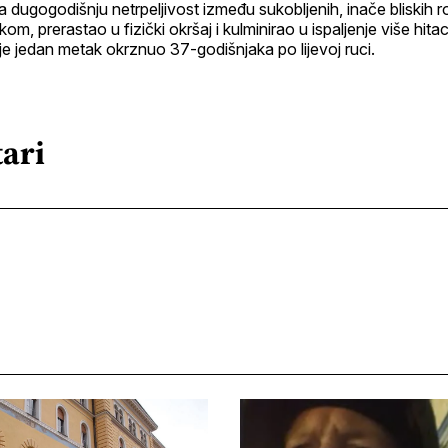
la dugogodišnju netrpeljivost između sukobljenih, inače bliskih ro
m, prerastao u fizički okršaj i kulminirao u ispaljenje više hita
 je jedan metak okrznuo 37-godišnjaka po lijevoj ruci.
ari