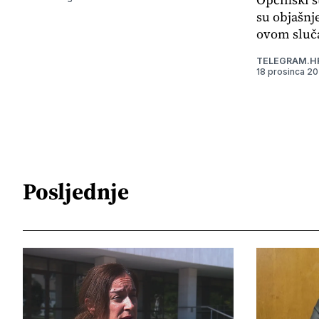
su objašnj
ovom sluča
TELEGRAM.H
18 prosinca 2
Posljednje