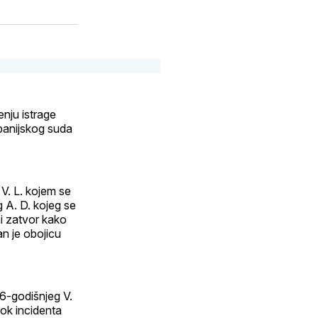
on
putem
WhatsApp
E-
edIn
maila
l
enju istrage
panijskog suda
 V. L. kojem se
g A. D. kojeg se
ni zatvor kako
an je obojicu
46-godišnjeg V.
rok incidenta