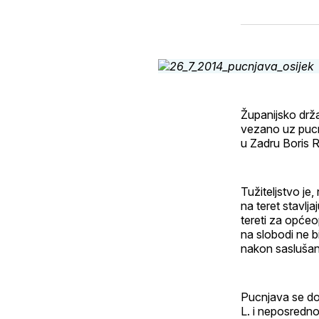
Županijsko drža
vezano uz pucnj
u Zadru Boris 
Tužiteljstvo je
na teret stavlj
tereti za općeo
na slobodi ne b
nakon saslušan
Pucnjava se dog
L. i neposredno