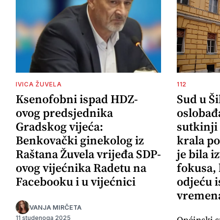
IVICA ŽUVELA
112
Ksenofobni ispad HDZ-
Sud u Š
ovog predsjednika
oslobađ
Gradskog vijeća:
sutkinji
Benkovački ginekolog iz
krala po
Raštana Žuvela vrijeđa SDP-
je bila 
ovog vijećnika Radetu na
fokusa,
Facebooku i u vijećnici
odjeću i
vremena
VANJA MIRČETA
Općinski s
11 studenoga 2025