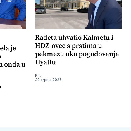
Radeta uhvatio Kalmetu i
HDZ-ovce s prstima u
ela je
pekmezu oko pogodovanja
o
Hyattu
 a onda u
R.I.
30 srpnja 2026
A