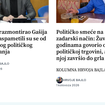
 razmontirao Gašija
Političko smeće na
aspametili su se od
zadarski način: Žuv
og političkog
godinama govorio 
anja
političkoj trgovini,
njoj završio do grla
BAJLO
KOLUMNA HRVOJA BAJL
26
HRVOJE BAJLO
1 kolovoza 2026