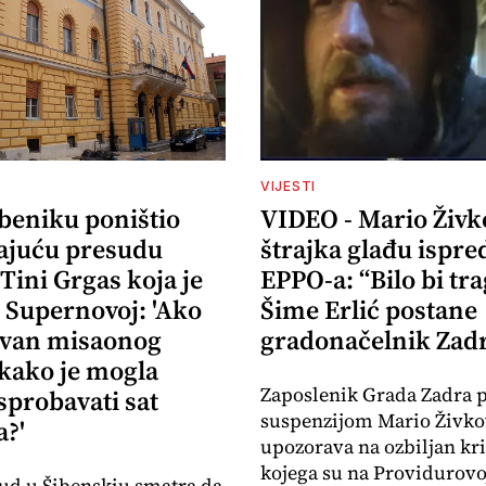
VIJESTI
ibeniku poništio
VIDEO - Mario Živk
ajuću presudu
štrajka glađu ispre
 Tini Grgas koja je
EPPO-a: “Bilo bi tr
 Supernovoj: 'Ako
Šime Erlić postane
izvan misaonog
gradonačelnik Zad
 kako je mogla
Zaposlenik Grada Zadra 
sprobavati sat
suspenzijom Mario Živko
?'
upozorava na ozbiljan kr
kojega su na Providurovoj
ud u Šibenskiu smatra da