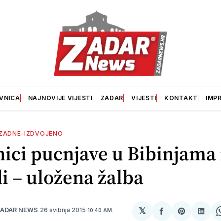
VNICA
NAJNOVIJE VIJESTI
ZADAR
VIJESTI
KONTAKT
IMP
ZADNE-IZDVOJENO
ici pucnjave u Bibinjama
i – uložena žalba
𝕏
26 svibnja 2015
ZADAR NEWS
10:40 AM.
podijeli
Share
podij