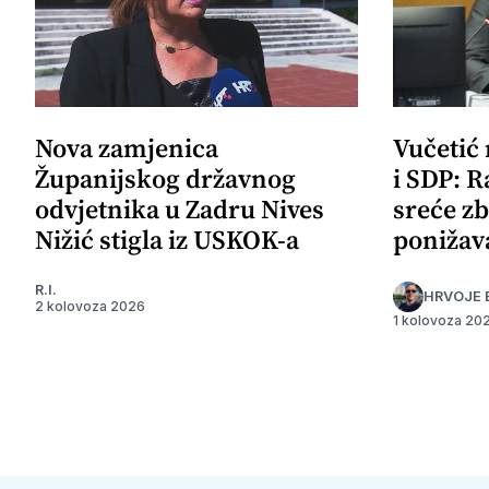
Nova zamjenica
Vučetić
Županijskog državnog
i SDP: R
odvjetnika u Zadru Nives
sreće zb
Nižić stigla iz USKOK-a
ponižav
R.I.
HRVOJE 
2 kolovoza 2026
1 kolovoza 20