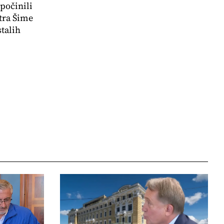
počinili
tra Šime
stalih