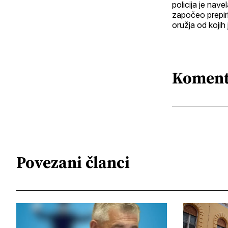
policija je nave
započeo prepirko
oružja od kojih
Koment
Povezani članci