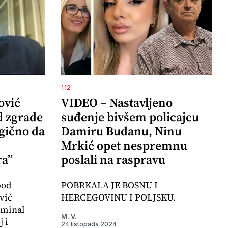
112
ović
VIDEO – Nastavljeno
d zgrade
suđenje bivšem policajcu
agično da
Damiru Budanu, Ninu
Mrkić opet nespremnu
ra”
poslali na raspravu
pod
POBRKALA JE BOSNU I
vić
HERCEGOVINU I POLJSKU.
iminal
M. V.
 i
24 listopada 2024