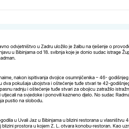
na
on
na
svoj
Pinterest
svoj
Facebook
Link
profi
vno odvjetništvo u Zadru uložilo je žalbu na rješenje o provođ
avu u Bibinjama od 18. svibnja koje je donio sudac istrage Žu
Radman.
, naime, nakon ispitivanja dvojice osumnjičenika – 46- godišnjeg
aju dva pokušaja ubojstva i oštećenje tuđe stvari te 42-godišnje
pasnu radnju i oštećenje tuđe stvari za obojicu zatražilo istraž
i utjecali na svjedoke i ponovili kazneno djelo. No sudac Radm
ja pustio na slobodu.
odila u Uvali Jaz u Bibinjama u blizini restorana u vlasništvu 
j blizini prostora u kojem Z. L. otvara konobu-restoran. Kao uz