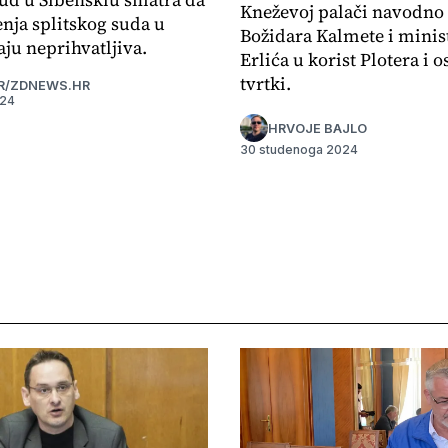
Kneževoj palači navodno 
enja splitskog suda u
Božidara Kalmete i minis
ju neprihvatljiva.
Erlića u korist Plotera i o
tvrtki.
R/ZDNEWS.HR
024
HRVOJE BAJLO
30 studenoga 2024