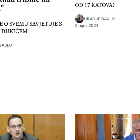
OD 17 KATOVA?
u”
HRVOJE BAJLO
E O SVEMU SAVJETUJE S
2 rujna 2024
 DUKIĆEM
BAJLO