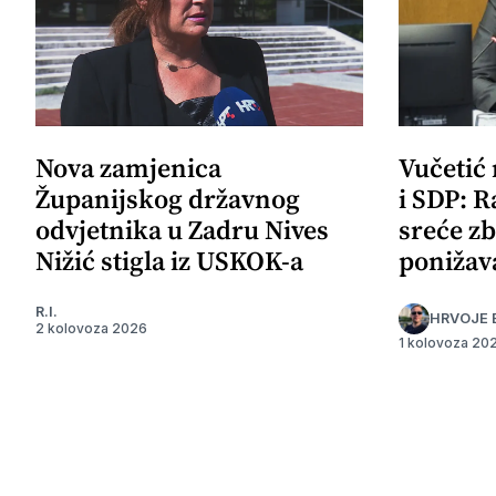
Nova zamjenica
Vučetić
Županijskog državnog
i SDP: R
odvjetnika u Zadru Nives
sreće zb
Nižić stigla iz USKOK-a
ponižav
R.I.
HRVOJE 
2 kolovoza 2026
1 kolovoza 20