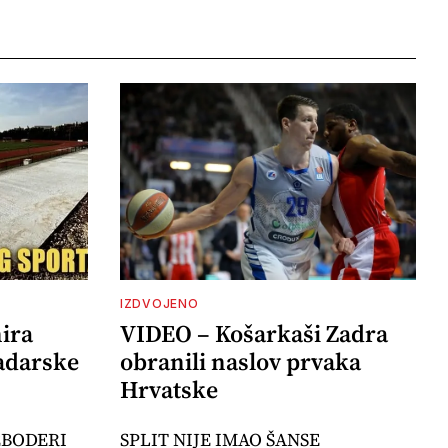
IZDVOJENO
ira
VIDEO – Košarkaši Zadra
adarske
obranili naslov prvaka
Hrvatske
EBODERI
SPLIT NIJE IMAO ŠANSE