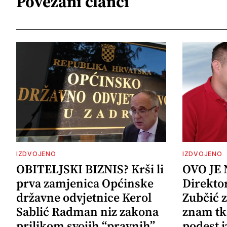
Povezani članci
IZDVOJENO
IZDVOJENO
OBITELJSKI BIZNIS? Krši li
OVO JE
prva zamjenica Općinske
Direkto
državne odvjetnice Kerol
Zubčić 
Sablić Radman niz zakona
znam tk
prilikom svojih “pravnih”
podest i