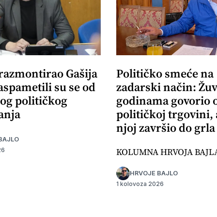
 razmontirao Gašija
Političko smeće na
aspametili su se od
zadarski način: Žuv
og političkog
godinama govorio 
anja
političkoj trgovini,
njoj završio do grla
BAJLO
KOLUMNA HRVOJA BAJL
26
HRVOJE BAJLO
1 kolovoza 2026