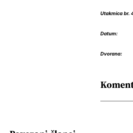
Utakmica br
Datum: 04
Dvoran
Koment