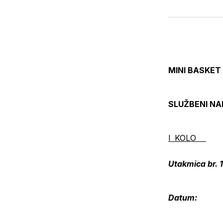
MINI BASKET 
SLUŽBENI N
I KOLO
Utakmica br
Datum: 03