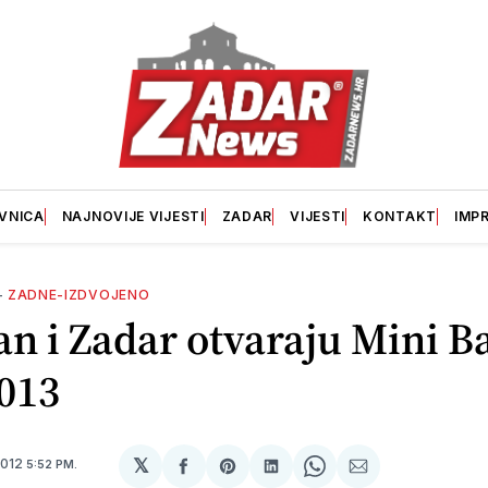
VNICA
NAJNOVIJE VIJESTI
ZADAR
VIJESTI
KONTAKT
IMP
—
ZADNE-IZDVOJENO
n i Zadar otvaraju Mini B
013
𝕏
2012
5:52 PM.
podijeli
Share
podijeli
Share
podijeli