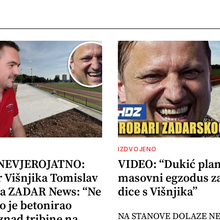
IZDVOJENO
 NEVJEROJATNO:
VIDEO: “Dukić plan
r Višnjika Tomislav
masovni egzodus z
za ZADAR News: “Ne
dice s Višnjika”
o je betonirao
NA STANOVE DOLAZE N
znad tribine na