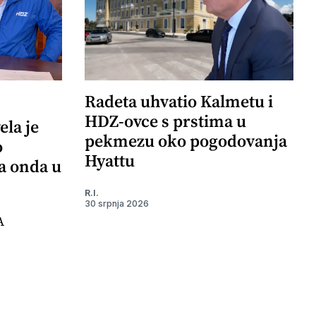
Radeta uhvatio Kalmetu i
HDZ-ovce s prstima u
ela je
pekmezu oko pogodovanja
o
Hyattu
 a onda u
R.I.
30 srpnja 2026
A