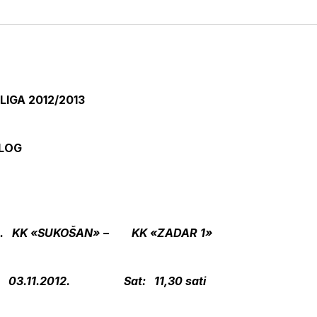
na
on
na
on
putem
svoj
Pinterest
svoj
WhatsApp
E-
Facebook
LinkedIn
maila
profil
LIGA 2012/2013
ALOG
. 1. KK «SUKOŠAN» – KK «ZADAR 1»
.11.2012. Sat: 11,30 sati