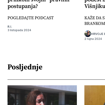
postupanja?
Višnjik
POGLEDAJTE PODCAST
KAŽE DA S
BRANKOM
R.I.
3 listopada 2024
HRVOJE 
2 rujna 2024
Posljednje