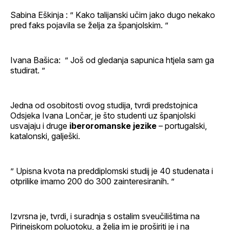
Sabina Eškinja : ” Kako talijanski učim jako dugo nekako
pred faks pojavila se želja za španjolskim. ”
Ivana Bašica: ” Još od gledanja sapunica htjela sam ga
studirat. ”
Jedna od osobitosti ovog studija, tvrdi predstojnica
Odsjeka Ivana Lončar, je što studenti uz španjolski
usvajaju i druge
iberoromanske jezike
– portugalski,
katalonski, galješki.
” Upisna kvota na preddiplomski studij je 40 studenata i
otprilike imamo 200 do 300 zainteresiranih. ”
Izvrsna je, tvrdi, i suradnja s ostalim sveučilištima na
Pirinejskom poluotoku, a želja im je proširiti je i na