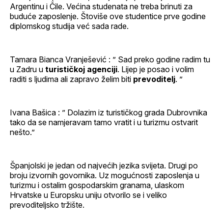
Argentinu i Čile. Većina studenata ne treba brinuti za
buduće zaposlenje. Štoviše ove studentice prve godine
diplomskog studija već sada rade.
Tamara Bianca Vranješević : ” Sad preko godine radim tu
u Zadru u
turističkoj agenciji
. Lijep je posao i volim
raditi s ljudima ali zapravo želim biti
prevoditelj
. ”
Ivana Bašica : ” Dolazim iz turističkog grada Dubrovnika
tako da se namjeravam tamo vratit i u turizmu ostvarit
nešto.”
Španjolski je jedan od najvećih jezika svijeta. Drugi po
broju izvornih govornika. Uz mogućnosti zaposlenja u
turizmu i ostalim gospodarskim granama, ulaskom
Hrvatske u Europsku uniju otvorilo se i veliko
prevoditeljsko tržište.