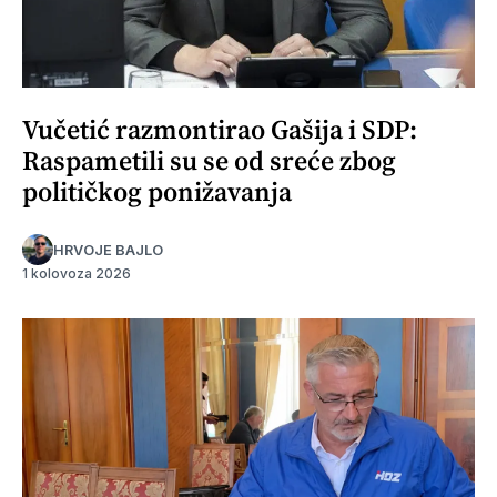
Vučetić razmontirao Gašija i SDP:
Raspametili su se od sreće zbog
političkog ponižavanja
HRVOJE BAJLO
1 kolovoza 2026