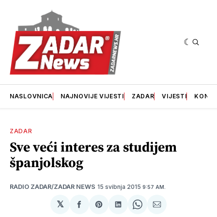
NASLOVNICA
NAJNOVIJE VIJESTI
ZADAR
VIJESTI
KONT
ZADAR
Sve veći interes za studijem
španjolskog
15 svibnja 2015
RADIO ZADAR/ZADAR NEWS
9:57 AM.
𝕏
podijeli
Share
podijeli
Share
podijeli
na
on
na
on
putem