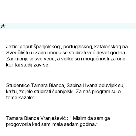
svoj
Pinterest
svoj
WhatsApp
E-
Facebook
LinkedIn
maila
profil
Jezici poput španjolskog , portugalskog, katalonskog na
Sveučilištu u Zadru mogu se studirati već devet godina.
Zanimanje je sve veće, a velike su i mogućnosti za one
koji taj studij završe.
Studentice Tamara Bianca, Sabina i Ivana oduvijek su,
kažu, željele studirati španjolski. Za naš program su o
tome kazale:
Tamara Bianca Vranješević : ” Mislim da sam ga
progovorila kad sam imala sedam godina.”