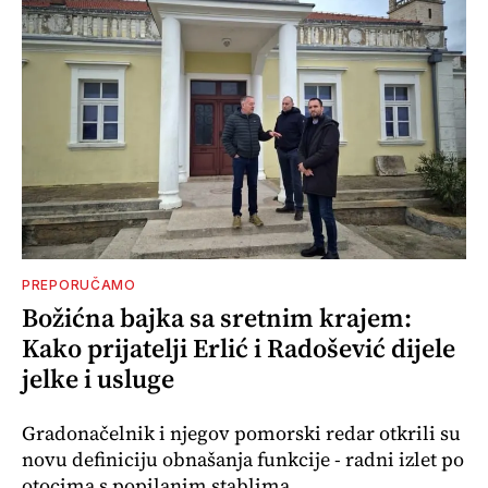
PREPORUČAMO
Božićna bajka sa sretnim krajem:
Kako prijatelji Erlić i Radošević dijele
jelke i usluge
Gradonačelnik i njegov pomorski redar otkrili su
novu definiciju obnašanja funkcije - radni izlet po
otocima s popilanim stablima