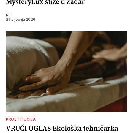
MysteryLux stiže u Zadar
R.I.
26 siječnja 2026
PROSTITUCIJA
VRUĆI OGLAS Ekološka tehničarka