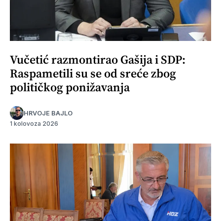
Vučetić razmontirao Gašija i SDP:
Raspametili su se od sreće zbog
političkog ponižavanja
HRVOJE BAJLO
1 kolovoza 2026