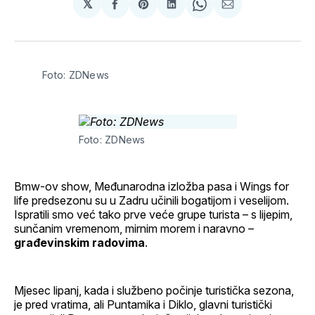
𝕏
podijeli
Share
podijeli
Share
podijeli
na
on
na
on
putem
svoj
Pinterest
svoj
WhatsApp
E-
Facebook
LinkedIn
maila
profil
Foto: ZDNews
Foto: ZDNews
Bmw-ov show, Međunarodna izložba pasa i Wings for
life predsezonu su u Zadru učinili bogatijom i veselijom.
Ispratili smo već tako prve veće grupe turista – s lijepim,
sunčanim vremenom, mirnim morem i naravno –
građevinskim radovima
.
Mjesec lipanj, kada i službeno počinje turistička sezona,
je pred vratima, ali Puntamika i Diklo, glavni turistički