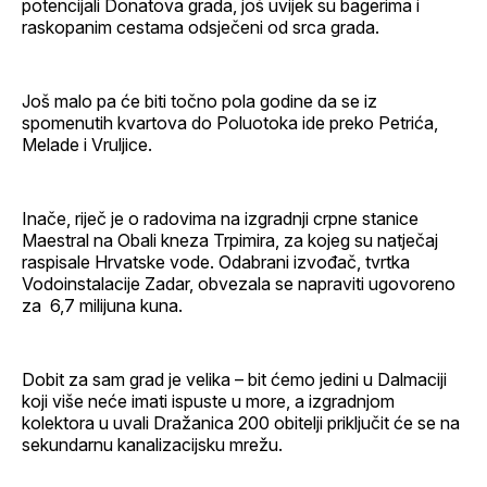
potencijali Donatova grada, još uvijek su bagerima i
raskopanim cestama odsječeni od srca grada.
Još malo pa će biti točno pola godine da se iz
spomenutih kvartova do Poluotoka ide preko Petrića,
Melade i Vruljice.
Inače, riječ je o radovima na izgradnji crpne stanice
Maestral na Obali kneza Trpimira, za kojeg su natječaj
raspisale Hrvatske vode. Odabrani izvođač, tvrtka
Vodoinstalacije Zadar, obvezala se napraviti ugovoreno
za 6,7 milijuna kuna.
Dobit za sam grad je velika – bit ćemo jedini u Dalmaciji
koji više neće imati ispuste u more, a izgradnjom
kolektora u uvali Dražanica 200 obitelji priključit će se na
sekundarnu kanalizacijsku mrežu.