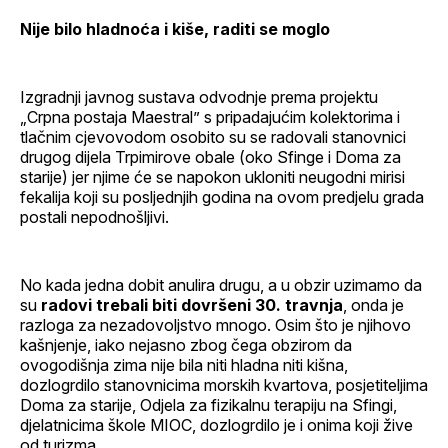
Nije bilo hladnoća i kiše, raditi se moglo
Izgradnji javnog sustava odvodnje prema projektu
„Crpna postaja Maestral” s pripadajućim kolektorima i
tlačnim cjevovodom osobito su se radovali stanovnici
drugog dijela Trpimirove obale (oko Sfinge i Doma za
starije) jer njime će se napokon ukloniti neugodni mirisi
fekalija koji su posljednjih godina na ovom predjelu grada
postali nepodnošljivi.
No kada jedna dobit anulira drugu, a u obzir uzimamo da
su
radovi trebali biti dovršeni 30. travnja
, onda je
razloga za nezadovoljstvo mnogo. Osim što je njihovo
kašnjenje, iako nejasno zbog čega obzirom da
ovogodišnja zima nije bila niti hladna niti kišna,
dozlogrdilo stanovnicima morskih kvartova, posjetiteljima
Doma za starije, Odjela za fizikalnu terapiju na Sfingi,
djelatnicima škole MIOC, dozlogrdilo je i onima koji žive
od turizma.