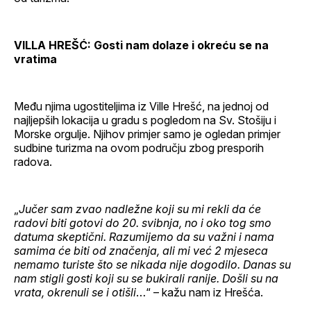
VILLA HREŠĆ: Gosti nam dolaze i okreću se na
vratima
Među njima ugostiteljima iz Ville Hrešć, na jednoj od
najljepših lokacija u gradu s pogledom na Sv. Stošiju i
Morske orgulje. Njihov primjer samo je ogledan primjer
sudbine turizma na ovom području zbog presporih
radova.
„
Jučer sam zvao nadležne koji su mi rekli da će
radovi biti gotovi do 20. svibnja, no i oko tog smo
datuma skeptični. Razumijemo da su važni i nama
samima će biti od značenja, ali mi već 2 mjeseca
nemamo turiste što se nikada nije dogodilo. Danas su
nam stigli gosti koji su se bukirali ranije. Došli su na
vrata, okrenuli se i otišli
…“ – kažu nam iz Hrešća.