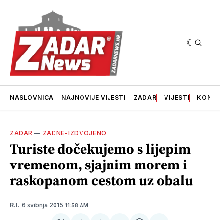
NASLOVNICA
NAJNOVIJE VIJESTI
ZADAR
VIJESTI
KONT
ZADAR
—
ZADNE-IZDVOJENO
Turiste dočekujemo s lijepim
vremenom, sjajnim morem i
raskopanom cestom uz obalu
6 svibnja 2015
R.I.
11:58 AM.