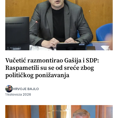
Vučetić razmontirao Gašija i SDP:
Raspametili su se od sreće zbog
političkog ponižavanja
HRVOJE BAJLO
1 kolovoza 2026