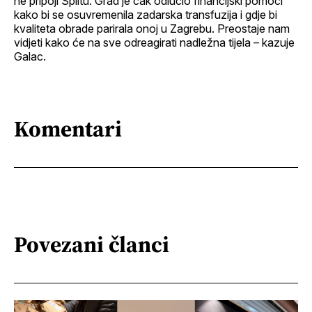
ne pripoji Splitu. Grad je čak odlučio financijski pomoći
kako bi se osuvremenila zadarska transfuzija i gdje bi
kvaliteta obrade parirala onoj u Zagrebu. Preostaje nam
vidjeti kako će na sve odreagirati nadležna tijela – kazuje
Galac.
Komentari
Povezani članci