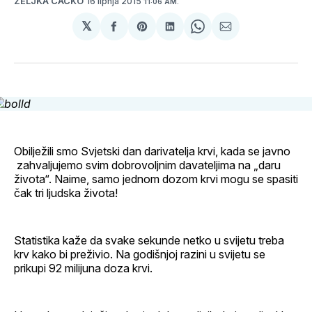
16 lipnja 2015
ŽELJKA ČAČKO
11:06 AM.
𝕏
podijeli
Share
podijeli
Share
podijeli
na
on
na
on
putem
svoj
Pinterest
svoj
WhatsApp
E-
Facebook
LinkedIn
maila
profil
Obilježili smo Svjetski dan darivatelja krvi, kada se javno
zahvaljujemo svim dobrovoljnim davateljima na „daru
života“. Naime, samo jednom dozom krvi mogu se spasiti
čak tri ljudska života!
Statistika kaže da svake sekunde netko u svijetu treba
krv kako bi preživio. Na godišnjoj razini u svijetu se
prikupi 92 milijuna doza krvi.