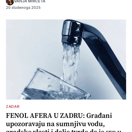
VANJA MIRČETA
20 studenoga 2025
ZADAR
FENOL AFERA U ZADRU: Građani
upozoravaju na sumnjivu vodu,
gradske vlasti i dalje tvrde da je sve u