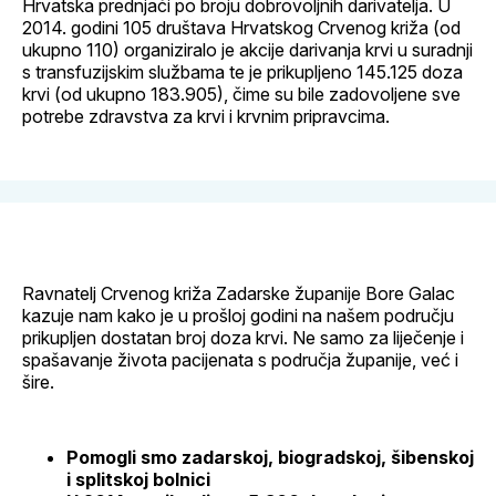
Hrvatska prednjači po broju dobrovoljnih darivatelja. U
2014. godini 105 društava Hrvatskog Crvenog križa (od
ukupno 110) organiziralo je akcije darivanja krvi u suradnji
s transfuzijskim službama te je prikupljeno 145.125 doza
krvi (od ukupno 183.905), čime su bile zadovoljene sve
potrebe zdravstva za krvi i krvnim pripravcima.
Ravnatelj Crvenog križa Zadarske županije Bore Galac
kazuje nam kako je u prošloj godini na našem području
prikupljen dostatan broj doza krvi. Ne samo za liječenje i
spašavanje života pacijenata s područja županije, već i
šire.
Pomogli smo zadarskoj, biogradskoj, šibenskoj
i splitskoj bolnici