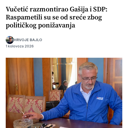
Vučetić razmontirao Gašija i SDP:
Raspametili su se od sreće zbog
političkog ponižavanja
HRVOJE BAJLO
1 kolovoza 2026