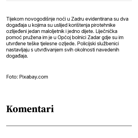
Facebook
LinkedIn
maila
profil
Tijekom novogodišnje noći u Zadru evidentirana su dva
događaja u kojima su uslijed korištenja pirotehnike
ozlijeđeni jedan maloljetnik i jedno dijete. Liječnička
pomoć pružena im je u Općoj bolnici Zadar gdje su im
utvrđene teške tjelesne ozljede. Policijski službenici
nastavljaju s utvrđivanjem svih okolnosti navedenih
događaja.
Foto: Pixabay.com
Komentari