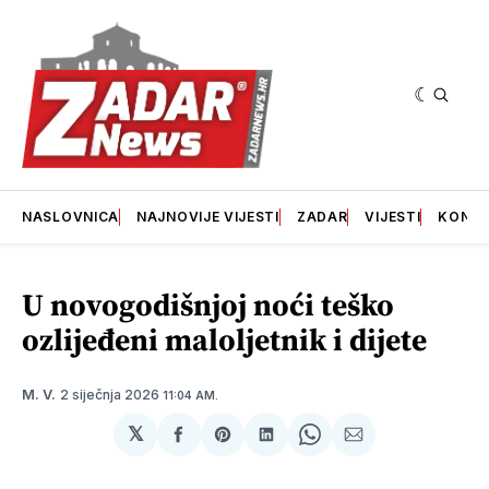
NASLOVNICA
NAJNOVIJE VIJESTI
ZADAR
VIJESTI
KONT
U novogodišnjoj noći teško
ozlijeđeni maloljetnik i dijete
2 siječnja 2026
M. V.
11:04 AM.
𝕏
podijeli
Share
podijeli
Share
podijeli
na
on
na
on
putem
svoj
Pinterest
svoj
WhatsApp
E-