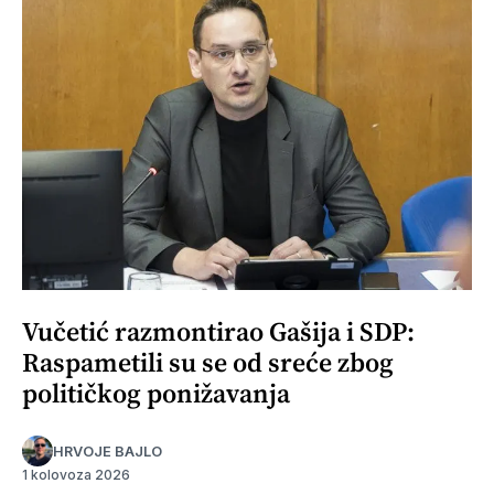
Vučetić razmontirao Gašija i SDP:
Raspametili su se od sreće zbog
političkog ponižavanja
HRVOJE BAJLO
1 kolovoza 2026