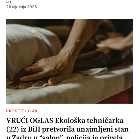
R.I.
26 siječnja 2026
PROSTITUCIJA
VRUĆI OGLAS Ekološka tehničarka
(22) iz BiH pretvorila unajmljeni stan
u Zadru u “salon”, policija je privela