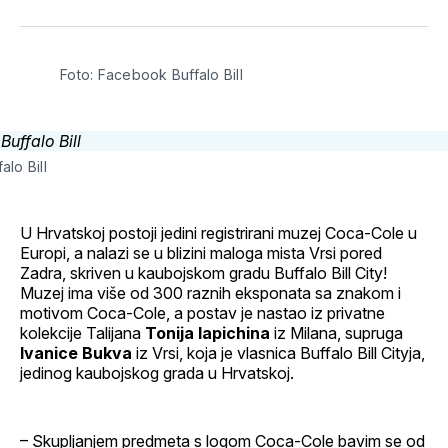
svoj
Pinterest
svoj
WhatsApp
E-
Facebook
LinkedIn
maila
profil
Foto: Facebook Buffalo Bill
lo Bill
U Hrvatskoj postoji jedini registrirani muzej Coca-Cole u
Europi, a nalazi se u blizini maloga mista Vrsi pored
Zadra, skriven u kaubojskom gradu Buffalo Bill City!
Muzej ima više od 300 raznih eksponata sa znakom i
motivom Coca-Cole, a postav je nastao iz privatne
kolekcije Talijana
Tonija Iapichina
iz Milana, supruga
Ivanice Bukva
iz Vrsi, koja je vlasnica Buffalo Bill Cityja,
jedinog kaubojskog grada u Hrvatskoj.
– Skupljanjem predmeta s logom Coca-Cole bavim se od