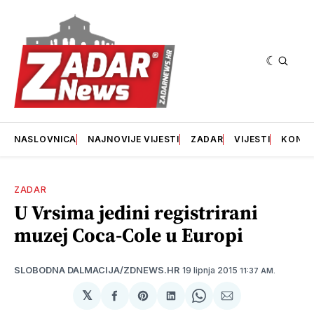
NASLOVNICA
NAJNOVIJE VIJESTI
ZADAR
VIJESTI
KONT
ZADAR
U Vrsima jedini registrirani
muzej Coca-Cole u Europi
19 lipnja 2015
SLOBODNA DALMACIJA/ZDNEWS.HR
11:37 AM.
𝕏
podijeli
Share
podijeli
Share
podijeli
na
on
na
on
putem