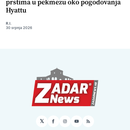
prstima u pekmezu oko pogodovanja
Hyattu
R.I.
30 srpnja 2026
𝕏
Facebook
Instagram
YouTube
RSS