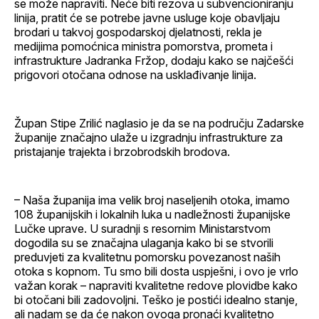
se može napraviti. Neće biti rezova u subvencioniranju
linija, pratit će se potrebe javne usluge koje obavljaju
brodari u takvoj gospodarskoj djelatnosti, rekla je
medijima pomoćnica ministra pomorstva, prometa i
infrastrukture Jadranka Fržop, dodaju kako se najčešći
prigovori otočana odnose na usklađivanje linija.
Župan Stipe Zrilić naglasio je da se na području Zadarske
županije značajno ulaže u izgradnju infrastrukture za
pristajanje trajekta i brzobrodskih brodova.
– Naša županija ima velik broj naseljenih otoka, imamo
108 županijskih i lokalnih luka u nadležnosti županijske
Lučke uprave. U suradnji s resornim Ministarstvom
dogodila su se značajna ulaganja kako bi se stvorili
preduvjeti za kvalitetnu pomorsku povezanost naših
otoka s kopnom. Tu smo bili dosta uspješni, i ovo je vrlo
važan korak – napraviti kvalitetne redove plovidbe kako
bi otočani bili zadovoljni. Teško je postići idealno stanje,
ali nadam se da će nakon ovoga pronaći kvalitetno