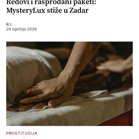
Redovi i rasprodani paketi:
MysteryLux stiže u Zadar
R.I.
26 siječnja 2026
PROSTITUCIJA