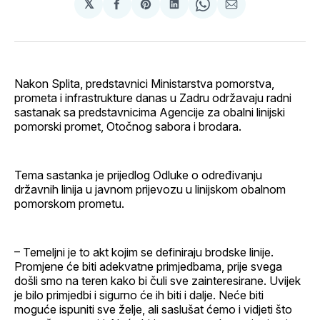
𝕏
podijeli
Share
podijeli
Share
podijeli
na
on
na
on
putem
svoj
Pinterest
svoj
WhatsApp
E-
Facebook
LinkedIn
maila
profil
Nakon Splita, predstavnici Ministarstva pomorstva,
prometa i infrastrukture danas u Zadru održavaju radni
sastanak sa predstavnicima Agencije za obalni linijski
pomorski promet, Otočnog sabora i brodara.
Tema sastanka je prijedlog Odluke o određivanju
državnih linija u javnom prijevozu u linijskom obalnom
pomorskom prometu.
– Temeljni je to akt kojim se definiraju brodske linije.
Promjene će biti adekvatne primjedbama, prije svega
došli smo na teren kako bi čuli sve zainteresirane. Uvijek
je bilo primjedbi i sigurno će ih biti i dalje. Neće biti
moguće ispuniti sve želje, ali saslušat ćemo i vidjeti što