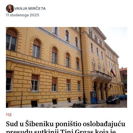
VANJA MIRČETA
11 studenoga 2025
112
Sud u Šibeniku poništio oslobađajuću
presudu sutkinji Tini Grgas koja je