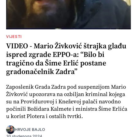
VIJESTI
VIDEO - Mario Živković štrajka glađu
ispred zgrade EPPO-a: “Bilo bi
tragično da Šime Erlić postane
gradonačelnik Zadra”
Zaposlenik Grada Zadra pod suspenzijom Mario
Živković upozorava na ozbiljan kriminal kojega
su na Providurovoj i Kneževoj palači navodno
počinili Božidara Kalmete i ministra Šime Erlića
u korist Plotera i ostalih tvrtki.
HRVOJE BAJLO
30 studenoga 2024