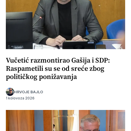
Vučetić razmontirao Gašija i SDP:
Raspametili su se od sreće zbog
političkog ponižavanja
HRVOJE BAJLO
1 kolovoza 2026