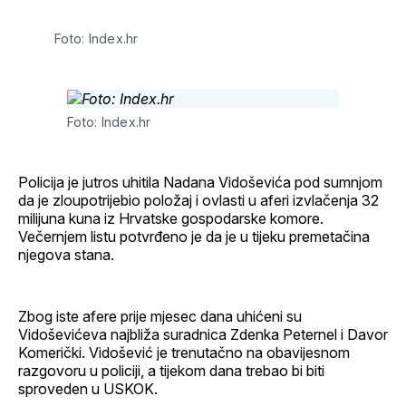
Facebook
LinkedIn
maila
profil
Foto: Index.hr
Foto: Index.hr
Policija je jutros uhitila Nadana Vidoševića pod sumnjom
da je zloupotrijebio položaj i ovlasti u aferi izvlačenja 32
milijuna kuna iz Hrvatske gospodarske komore.
Večernjem listu potvrđeno je da je u tijeku premetačina
njegova stana.
Zbog iste afere prije mjesec dana uhićeni su
Vidoševićeva najbliža suradnica Zdenka Peternel i Davor
Komerički. Vidošević je trenutačno na obavijesnom
razgovoru u policiji, a tijekom dana trebao bi biti
sproveden u USKOK.