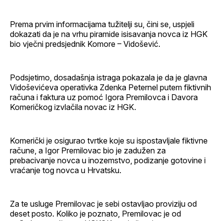
Prema prvim informacijama tužitelji su, čini se, uspjeli
dokazati da je na vrhu piramide isisavanja novca iz HGK
bio vječni predsjednik Komore – Vidošević.
Podsjetimo, dosadašnja istraga pokazala je da je glavna
Vidoševićeva operativka Zdenka Peternel putem fiktivnih
računa i faktura uz pomoć Igora Premilovca i Davora
Komeričkog izvlačila novac iz HGK.
Komerički je osigurao tvrtke koje su ispostavljale fiktivne
račune, a Igor Premilovac bio je zadužen za
prebacivanje novca u inozemstvo, podizanje gotovine i
vraćanje tog novca u Hrvatsku.
Za te usluge Premilovac je sebi ostavljao proviziju od
deset posto. Koliko je poznato, Premilovac je od