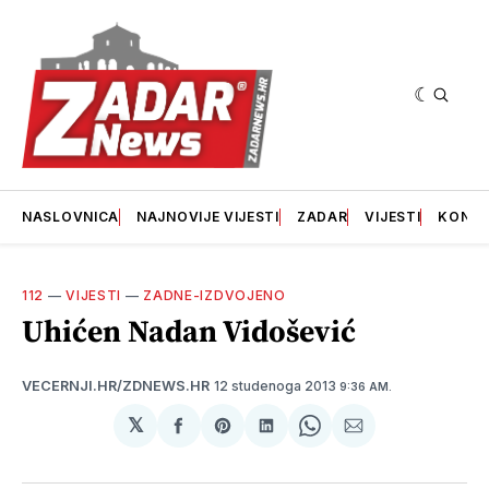
NASLOVNICA
NAJNOVIJE VIJESTI
ZADAR
VIJESTI
KONT
112
—
VIJESTI
—
ZADNE-IZDVOJENO
Uhićen Nadan Vidošević
12 studenoga 2013
VECERNJI.HR/ZDNEWS.HR
9:36 AM.
𝕏
podijeli
Share
podijeli
Share
podijeli
na
on
na
on
putem
svoj
Pinterest
svoj
WhatsApp
E-