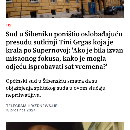
112
Sud u Šibeniku poništio oslobađajuću
presudu sutkinji Tini Grgas koja je
krala po Supernovoj: 'Ako je bila izvan
misaonog fokusa, kako je mogla
odjeću isprobavati sat vremena?'
Općinski sud u Šibenskiu smatra da su
objašnjenja splitskog suda u ovom slučaju
neprihvatljiva.
TELEGRAM.HR/ZDNEWS.HR
18 prosinca 2024