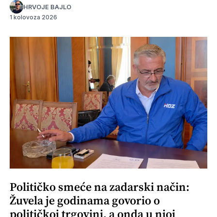
HRVOJE BAJLO
1 kolovoza 2026
Političko smeće na zadarski način:
Žuvela je godinama govorio o
političkoj trgovini, a onda u njoj