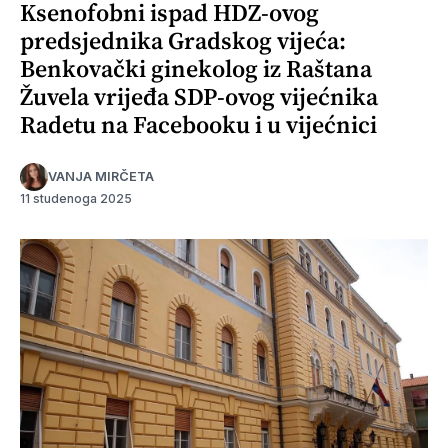
Ksenofobni ispad HDZ-ovog
predsjednika Gradskog vijeća:
Benkovački ginekolog iz Raštana
Žuvela vrijeđa SDP-ovog vijećnika
Radetu na Facebooku i u vijećnici
VANJA MIRČETA
11 studenoga 2025