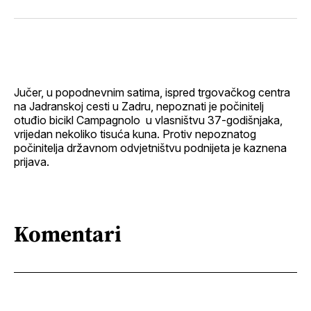
svoj
Pinterest
svoj
WhatsApp
E-
Facebook
LinkedIn
maila
profil
Jučer, u popodnevnim satima, ispred trgovačkog centra
na Jadranskoj cesti u Zadru, nepoznati je počinitelj
otuđio bicikl Campagnolo u vlasništvu 37-godišnjaka,
vrijedan nekoliko tisuća kuna. Protiv nepoznatog
počinitelja državnom odvjetništvu podnijeta je kaznena
prijava.
Komentari