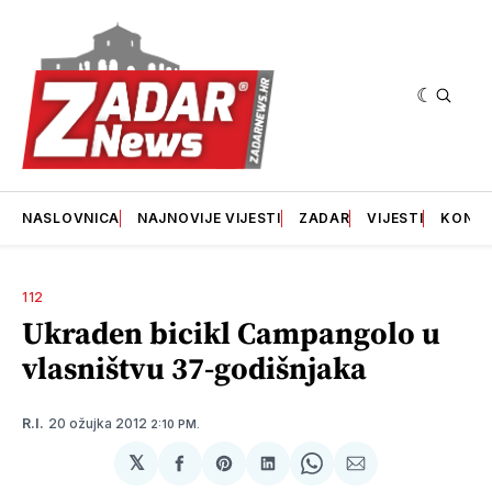
NASLOVNICA
NAJNOVIJE VIJESTI
ZADAR
VIJESTI
KONT
112
Ukraden bicikl Campangolo u
vlasništvu 37-godišnjaka
20 ožujka 2012
R.I.
2:10 PM.
𝕏
podijeli
Share
podijeli
Share
podijeli
na
on
na
on
putem