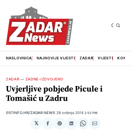
NASLOVNICA
NAJNOVIJE VIJESTI
ZADAR
VIJESTI
KONT
ZADAR
—
ZADNE-IZDVOJENO
Uvjerljive pobjede Picule i
Tomašić u Zadru
26 svibnja 2014
057INFO.HR/ZADAR NEWS
2:03 PM.
𝕏
podijeli
Share
podijeli
Share
podijeli
na
on
na
on
putem