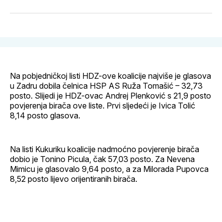
svoj
Pinterest
svoj
WhatsApp
E-
Facebook
LinkedIn
maila
profil
Na pobjedničkoj listi HDZ-ove koalicije najviše je glasova
u Zadru dobila čelnica HSP AS Ruža Tomašić – 32,73
posto. Slijedi je HDZ-ovac Andrej Plenković s 21,9 posto
povjerenja birača ove liste. Prvi sljedeći je Ivica Tolić
8,14 posto glasova.
Na listi Kukuriku koalicije nadmoćno povjerenje birača
dobio je Tonino Picula, čak 57,03 posto. Za Nevena
Mimicu je glasovalo 9,64 posto, a za Milorada Pupovca
8,52 posto lijevo orijentiranih birača.