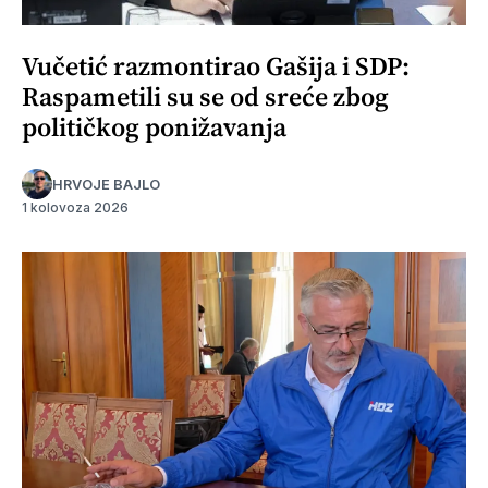
Vučetić razmontirao Gašija i SDP:
Raspametili su se od sreće zbog
političkog ponižavanja
HRVOJE BAJLO
1 kolovoza 2026