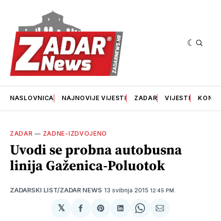
NASLOVNICA
NAJNOVIJE VIJESTI
ZADAR
VIJESTI
KONT
ZADAR
—
ZADNE-IZDVOJENO
Uvodi se probna autobusna
linija Gaženica-Poluotok
13 svibnja 2015
ZADARSKI LIST/ZADAR NEWS
12:45 PM.
𝕏
podijeli
Share
podijeli
Share
podijeli
na
on
na
on
putem