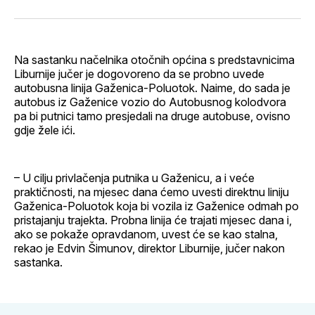
svoj
Pinterest
svoj
WhatsApp
E-
Facebook
LinkedIn
maila
profil
Na sastanku načelnika otočnih općina s predstavnicima
Liburnije jučer je dogovoreno da se probno uvede
autobusna linija Gaženica-Poluotok. Naime, do sada je
autobus iz Gaženice vozio do Autobusnog kolodvora
pa bi putnici tamo presjedali na druge autobuse, ovisno
gdje žele ići.
– U cilju privlačenja putnika u Gaženicu, a i veće
praktičnosti, na mjesec dana ćemo uvesti direktnu liniju
Gaženica-Poluotok koja bi vozila iz Gaženice odmah po
pristajanju trajekta. Probna linija će trajati mjesec dana i,
ako se pokaže opravdanom, uvest će se kao stalna,
rekao je Edvin Šimunov, direktor Liburnije, jučer nakon
sastanka.