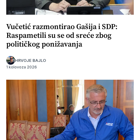
Vučetić razmontirao Gašija i SDP:
Raspametili su se od sreće zbog
političkog ponižavanja
HRVOJE BAJLO
1 kolovoza 2026