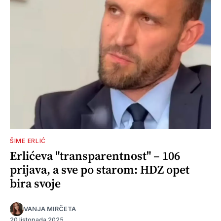
ŠIME ERLIĆ
Erlićeva "transparentnost" – 106
prijava, a sve po starom: HDZ opet
bira svoje
VANJA MIRČETA
20 listopada 2025