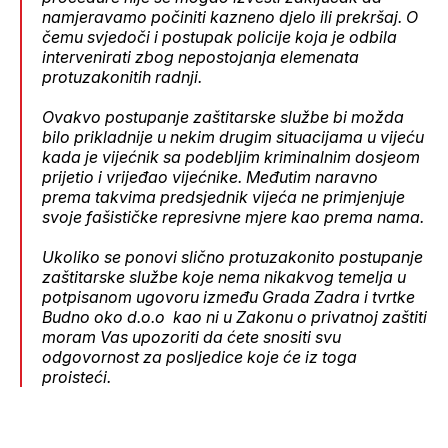
namjeravamo počiniti kazneno djelo ili prekršaj. O
čemu svjedoči i postupak policije koja je odbila
intervenirati zbog nepostojanja elemenata
protuzakonitih radnji.
Ovakvo postupanje zaštitarske službe bi možda
bilo prikladnije u nekim drugim situacijama u vijeću
kada je vijećnik sa podebljim kriminalnim dosjeom
prijetio i vrijeđao vijećnike. Međutim naravno
prema takvima predsjednik vijeća ne primjenjuje
svoje fašističke represivne mjere kao prema nama.
Ukoliko se ponovi slično protuzakonito postupanje
zaštitarske službe koje nema nikakvog temelja u
potpisanom ugovoru između Grada Zadra i tvrtke
Budno oko d.o.o kao ni u Zakonu o privatnoj zaštiti
moram Vas upozoriti da ćete snositi svu
odgovornost za posljedice koje će iz toga
proisteći.