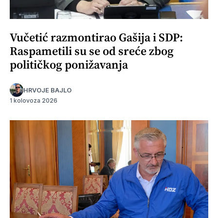
Vučetić razmontirao Gašija i SDP:
Raspametili su se od sreće zbog
političkog ponižavanja
HRVOJE BAJLO
1 kolovoza 2026