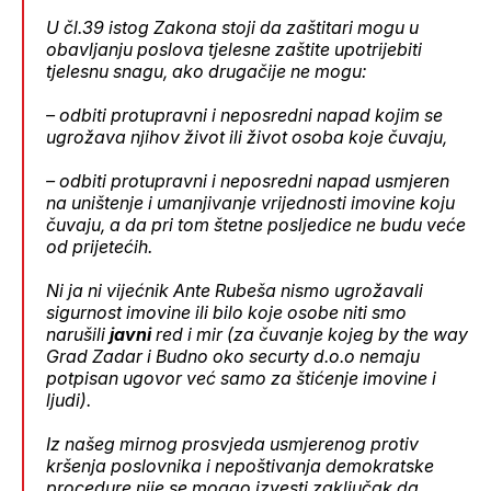
U čl.39 istog Zakona stoji da zaštitari mogu u
obavljanju poslova tjelesne zaštite upotrijebiti
tjelesnu snagu, ako drugačije ne mogu:
– odbiti protupravni i neposredni napad kojim se
ugrožava njihov život ili život osoba koje čuvaju,
– odbiti protupravni i neposredni napad usmjeren
na uništenje i umanjivanje vrijednosti imovine koju
čuvaju, a da pri tom štetne posljedice ne budu veće
od prijetećih.
Ni ja ni vijećnik Ante Rubeša nismo ugrožavali
sigurnost imovine ili bilo koje osobe niti smo
narušili
javni
red i mir (za čuvanje kojeg by the way
Grad Zadar i Budno oko securty d.o.o nemaju
potpisan ugovor već samo za štićenje imovine i
ljudi).
Iz našeg mirnog prosvjeda usmjerenog protiv
kršenja poslovnika i nepoštivanja demokratske
procedure nije se mogao izvesti zaključak da