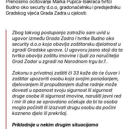
Prenosimo očitovanje Marka Pupića-Bakrača tvrtci
Budno oko securty d.o.o, gradonačelniku i predsjedniku
Gradskog vijeća Grada Zadra u cjelosti:
Zbog takvog postupanja zatražio sam uvid u
ugovor između Grada Zadra i tvrtke Budno oko
security d.o.o koja obavlja zaštitarsku djelatnost u
zgradi Gradske uprave. U ugovoru jasno stoji da ta
tvrtka obavlja zaštitu imovine i ljudi za naručitelja
Grad Zadar u zgradi na Narodnom trgu br.1 .
Zakonu o privatnoj zaštiti čl 33 kaže da će čuvar i
zaštitar upozoriti osobu koja svojim ponašanjem,
djelovanjem ili propuštanjem dužne radnje može
dovesti u opasnost svoju sigurnost ili sigurnost
druge osobe ili sigurnost imovine, narušiti javni red
i mir ili ako se opravdano očekuje da bi ta osoba
mogla počiniti ili izazvati drugu osobu da počini
kazneno djelo ili prekršaj.
Prikladnije u nekim drugim situacijama