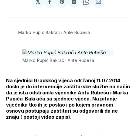
𝕏
podijeli
Share
podijeli
Share
podijeli
na
on
na
on
putem
svoj
Pinterest
svoj
WhatsApp
E-
Facebook
LinkedIn
maila
profil
Marko Pupić Bakrač i Ante Rubeša
Marko Pupić Bakrač i Ante Rubeša
Na sjednici Gradskog vijeća održanoj 11.07.2014
došlo je do intervencije zaštitarske službe na način
da je ista odstranila vijećnike Antu Rubešu i Marka
Pupića-Bakrača sa sjednice vijeća. Na pitanje
vijećnika tko ih je poslao i po kojem pravnom
osnovu postupaju zaštitari su odgovorili da ne
znaju ( postoji video zapis).