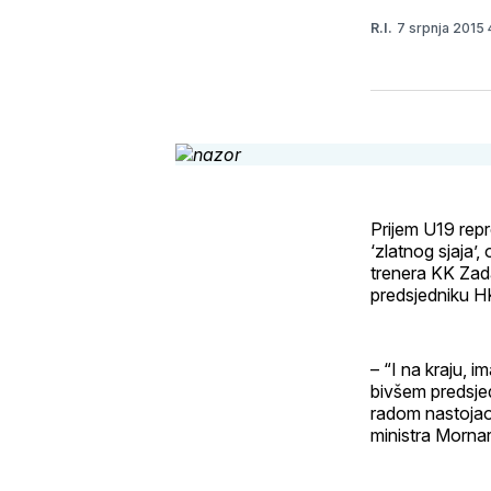
7 srpnja 2015
R.I.
Prijem U19 repr
‘zlatnog sjaja’,
trenera KK Zada
predsjedniku H
– “I na kraju, 
bivšem predsjed
radom nastojao v
ministra Morna