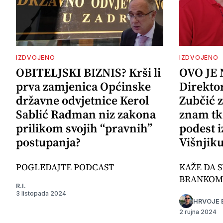
IZDVOJENO
IZDVOJENO
OBITELJSKI BIZNIS? Krši li
OVO JE
prva zamjenica Općinske
Direkto
državne odvjetnice Kerol
Zubčić 
Sablić Radman niz zakona
znam tk
prilikom svojih “pravnih”
podest i
postupanja?
Višnjik
POGLEDAJTE PODCAST
KAŽE DA S
BRANKOM
R.I.
3 listopada 2024
HRVOJE 
2 rujna 2024