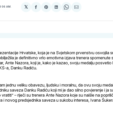
𝕏
4:06 AM.
podijeli
Share
podijeli
Share
podijeli
na
on
na
on
putem
svoj
Pinterest
svoj
WhatsApp
E-
Facebook
LinkedIn
maila
profil
ezentacije Hrvatske, koja je na Svjetskom prvenstvu osvojila 
 obilježila je definitivno vrlo emotivna izjava trenera spomenute s
r, Ante Nazora, koji je, kako je kazao, svoju medalju posvetio
KS-a, Danku Radiću.
imam jednu veliku obavezu, ljudsku i moralnu, da ovu svoju meda
niku saveza Danku Radiću koji mi je dao silno povjerenje i ja 
ratiti” – riječi su trenera Ante Nazora koje su naišle na poprili
ra i novog predsjednika saveza u sukobu interesa, Ivana Šuker