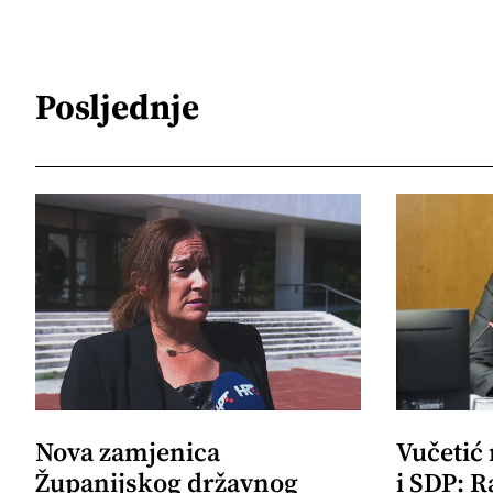
Posljednje
Nova zamjenica
Vučetić
Županijskog državnog
i SDP: R