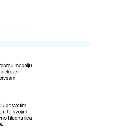
srebrnu medalju
elekcije i
 bivšem
lju posvetim
sam to svojim
čno hladna lica
a.