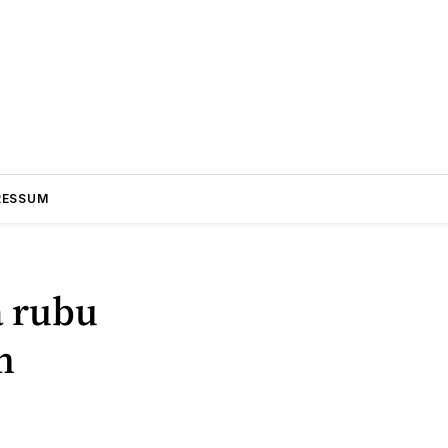
RESSUM
a rubu
m