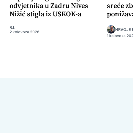
odvjetnika u Zadru Nives
sreće zb
Nižić stigla iz USKOK-a
ponižav
R.I.
HRVOJE 
2 kolovoza 2026
1 kolovoza 20