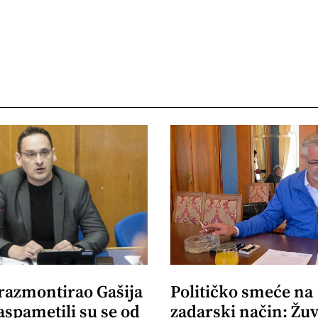
 razmontirao Gašija
Političko smeće na
aspametili su se od
zadarski način: Žuv