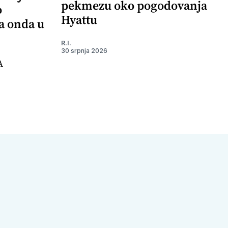
pekmezu oko pogodovanja
o
Hyattu
 a onda u
R.I.
30 srpnja 2026
A