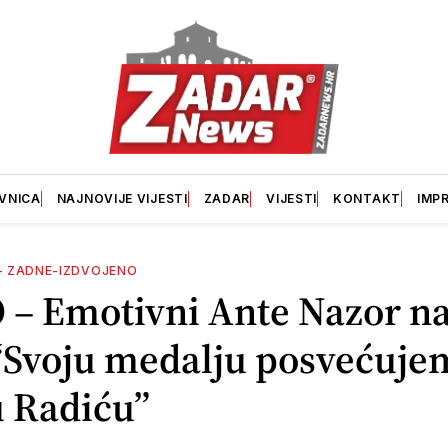
VNICA
NAJNOVIJE VIJESTI
ZADAR
VIJESTI
KONTAKT
IMP
—
ZADNE-IZDVOJENO
 – Emotivni Ante Nazor n
 “Svoju medalju posvećuje
 Radiću”