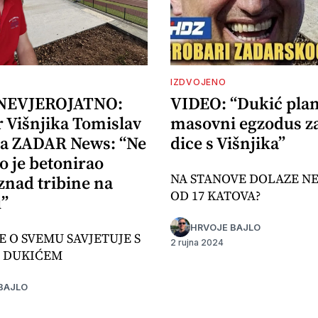
IZDVOJENO
 NEVJEROJATNO:
VIDEO: “Dukić plan
r Višnjika Tomislav
masovni egzodus z
za ZADAR News: “Ne
dice s Višnjika”
o je betonirao
NA STANOVE DOLAZE N
znad tribine na
OD 17 KATOVA?
u”
HRVOJE BAJLO
E O SVEMU SAVJETUJE S
2 rujna 2024
 DUKIĆEM
BAJLO