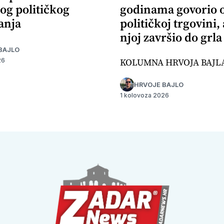
og političkog
godinama govorio 
anja
političkoj trgovini,
njoj završio do grla
BAJLO
KOLUMNA HRVOJA BAJL
26
HRVOJE BAJLO
1 kolovoza 2026