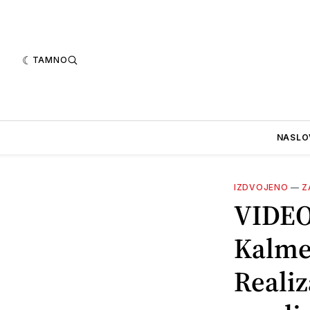
TAMNO
NASLO
IZDVOJENO
—
Z
VIDEO 
Kalmet
Realiz