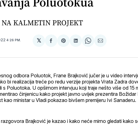
avanja Poluotokua
 NA KALMETIN PROJEKT
𝕏
2022
4:26 PM.
podijeli
Share
podijeli
Share
podijeli
na
on
na
on
putem
svoj
Pinterest
svoj
WhatsApp
E-
Facebook
LinkedIn
maila
profil
esnog odbora Poluotok, Frane Brajković jučer je u video inte
 bi realizacija treće po redu verzije projekta Vrata Zadra dov
di s Poluotoka. U opširnom intervjuu koji traje nešto više od 15 
mentirao činjenicu kako projekt javno uvijek prezentira Božidar 
ekt kao ministar u Vladi pokazao bivšem premijeru Ivi Sanaderu.
 razgovora Brajković je kazao i kako neće mirno gledati kako 