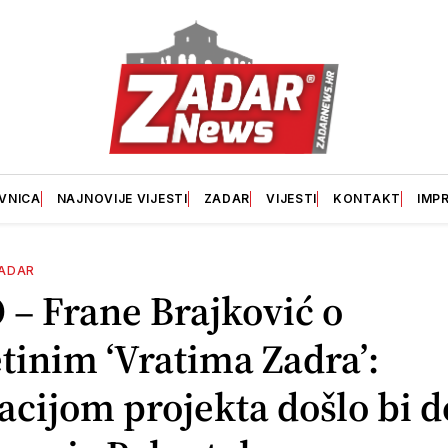
VNICA
NAJNOVIJE VIJESTI
ZADAR
VIJESTI
KONTAKT
IMP
ADAR
– Frane Brajković o
inim ‘Vratima Zadra’:
acijom projekta došlo bi d