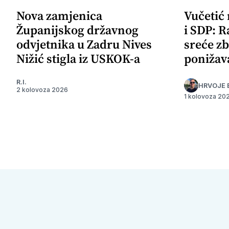
Nova zamjenica
Vučetić
Županijskog državnog
i SDP: R
odvjetnika u Zadru Nives
sreće zb
Nižić stigla iz USKOK-a
ponižav
R.I.
HRVOJE 
2 kolovoza 2026
1 kolovoza 20