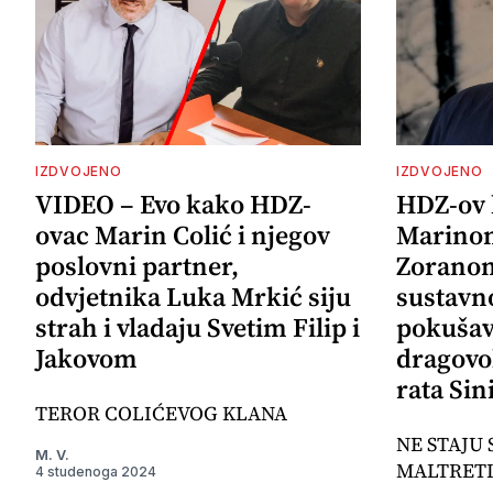
IZDVOJENO
IZDVOJENO
VIDEO – Evo kako HDZ-
HDZ-ov 
ovac Marin Colić i njegov
Marinom
poslovni partner,
Zoranom
odvjetnika Luka Mrkić siju
sustavno
strah i vladaju Svetim Filip i
pokušava
Jakovom
dragovo
rata Sin
TEROR COLIĆEVOG KLANA
NE STAJU 
M. V.
MALTRET
4 studenoga 2024