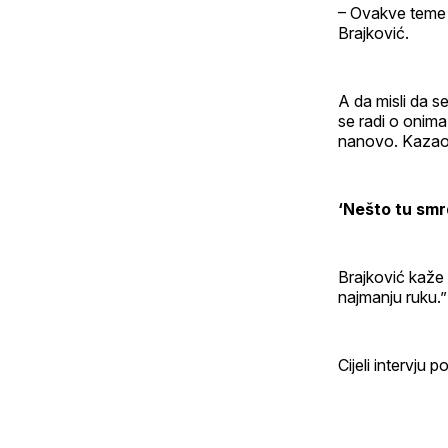
– Ovakve teme 
Brajković.
A da misli da s
se radi o onima 
nanovo. Kazao je
‘Nešto tu smrd
Brajković kaže 
najmanju ruku.” 
Cijeli intervju 