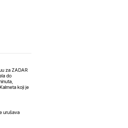
rvjuu za ZADAR
ela do
minuta,
Kalmeta koji je
se urušava