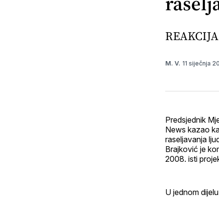
raselj
REAKCIJA
11 siječnja 
M. V.
Predsjednik Mj
News kazao kako
raseljavanja lju
Brajković je ko
2008. isti proj
U jednom dijelu