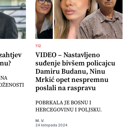
112
zahtjev
VIDEO – Nastavljeno
inu?
suđenje bivšem policajcu
Damiru Budanu, Ninu
 NA
Mrkić opet nespremnu
OŽENOSTI
poslali na raspravu
POBRKALA JE BOSNU I
HERCEGOVINU I POLJSKU.
M. V.
24 listopada 2024