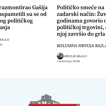
 razmontirao Gašija
Političko smeće na
aspametili su se od
zadarski način: Žuv
og političkog
godinama govorio 
anja
političkoj trgovini,
njoj završio do grla
BAJLO
KOLUMNA HRVOJA BAJL
26
HRVOJE BAJLO
1 kolovoza 2026