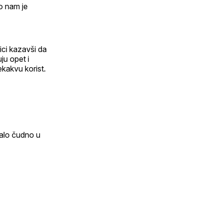
o nam je
ici kazavši da
uju opet i
ekakvu korist.
malo čudno u