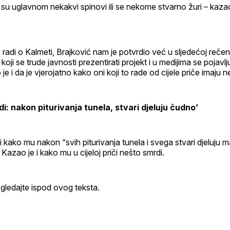
su uglavnom nekakvi spinovi ili se nekome stvarno žuri – kaza
e radi o Kalmeti, Brajković nam je potvrdio već u sljedećoj rečen
koji se trude javnosti prezentirati projekt i u medijima se pojavlj
 i da je vjerojatno kako oni koji to rade od cijele priče imaju n
i: nakon piturivanja tunela, stvari djeluju čudno’
i kako mu nakon “svih piturivanja tunela i svega stvari djeluju 
Kazao je i kako mu u cijeloj priči nešto smrdi.
pogledajte ispod ovog teksta.