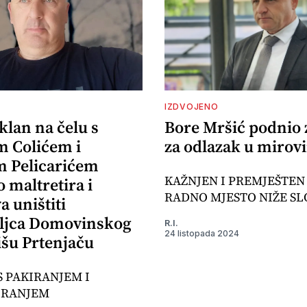
IZDVOJENO
klan na čelu s
Bore Mršić podnio 
 Colićem i
za odlazak u mirov
 Pelicarićem
KAŽNJEN I PREMJEŠTEN
 maltretira i
RADNO MJESTO NIŽE SL
 uništiti
ljca Domovinskog
R.I.
24 listopada 2024
išu Prtenjaču
S PAKIRANJEM I
IRANJEM