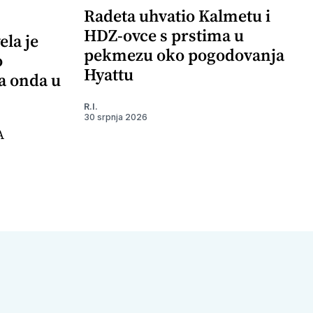
Radeta uhvatio Kalmetu i
HDZ-ovce s prstima u
ela je
pekmezu oko pogodovanja
o
Hyattu
 a onda u
R.I.
30 srpnja 2026
A