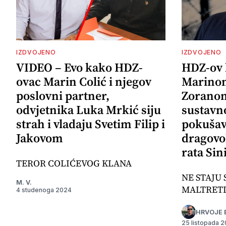
IZDVOJENO
IZDVOJENO
VIDEO – Evo kako HDZ-
HDZ-ov 
ovac Marin Colić i njegov
Marinom
poslovni partner,
Zoranom
odvjetnika Luka Mrkić siju
sustavno
strah i vladaju Svetim Filip i
pokušava
Jakovom
dragovo
rata Sin
TEROR COLIĆEVOG KLANA
NE STAJU 
M. V.
MALTRET
4 studenoga 2024
HRVOJE 
25 listopada 