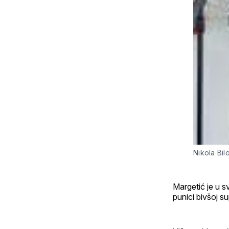
Nikola Bil
Margetić je u s
punici bivšoj su