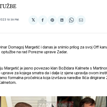
TUŽBE
𝕏
 2023
10:39 PM.
podijeli
Share
podijeli
Share
podijeli
na
on
na
on
putem
svoj
Pinterest
svoj
WhatsApp
E-
Facebook
LinkedIn
maila
profil
vinar Domagoj Margetić i danas je snimio prilog za svoj Off kan
ke optužbe na rad Porezne uprave Zadar.
ju Margetić je jasno povezao klan Božidara Kalmete s Martinom
prave za kojega smatra da i dalje iz sjene upravlja ovom instit
amo formalna pročelnica koja izvršava naredbe Ilića dirigiran
Kalmetom.