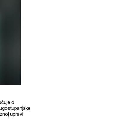
lučuje o
rugostupanjske
eznoj upravi