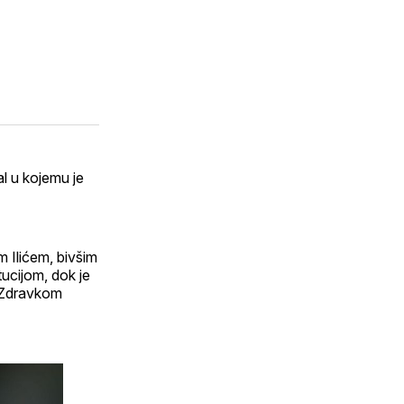
al u kojemu je
 Ilićem, bivšim
ucijom, dok je
e Zdravkom