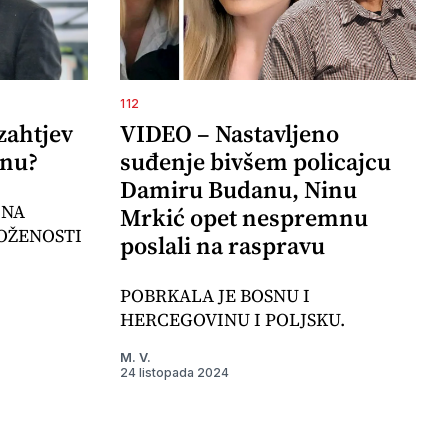
112
zahtjev
VIDEO – Nastavljeno
inu?
suđenje bivšem policajcu
Damiru Budanu, Ninu
 NA
Mrkić opet nespremnu
OŽENOSTI
poslali na raspravu
POBRKALA JE BOSNU I
HERCEGOVINU I POLJSKU.
M. V.
24 listopada 2024