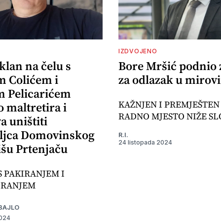
IZDVOJENO
klan na čelu s
Bore Mršić podnio 
 Colićem i
za odlazak u mirov
 Pelicarićem
KAŽNJEN I PREMJEŠTEN
 maltretira i
RADNO MJESTO NIŽE SL
 uništiti
ljca Domovinskog
R.I.
24 listopada 2024
išu Prtenjaču
S PAKIRANJEM I
IRANJEM
BAJLO
2024