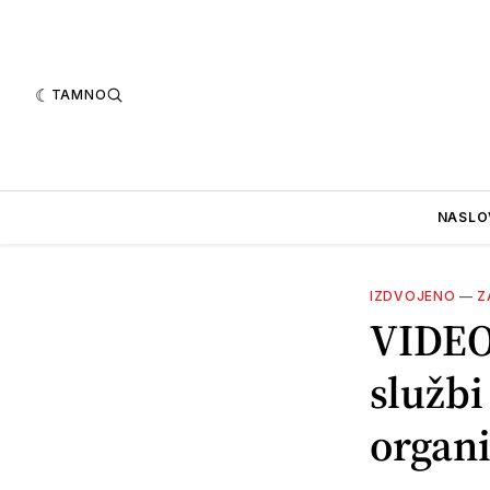
TAMNO
NASLO
IZDVOJENO
—
Z
VIDEO 
službi
organi