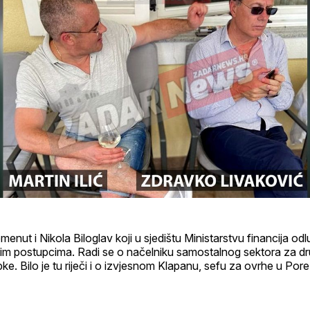
menut i Nikola Biloglav koji u sjedištu Ministarstvu financija od
im postupcima. Radi se o načelniku samostalnog sektora za d
e. Bilo je tu riječi i o izvjesnom Klapanu, sefu za ovrhe u Por