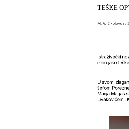
TEŠKE OP
2 kolovoza
M. V.
Istraživački no
iznio jako teš
U svom izlagan
šefom Porezne u
Marija Magaš s
Livakovićem i 