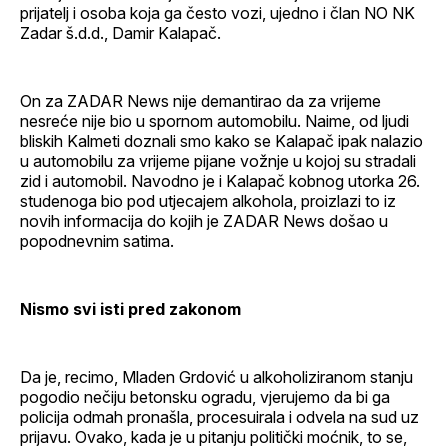
prijatelj i osoba koja ga često vozi, ujedno i član NO NK
Zadar š.d.d., Damir Kalapač.
On za ZADAR News nije demantirao da za vrijeme
nesreće nije bio u spornom automobilu. Naime, od ljudi
bliskih Kalmeti doznali smo kako se Kalapač ipak nalazio
u automobilu za vrijeme pijane vožnje u kojoj su stradali
zid i automobil. Navodno je i Kalapač kobnog utorka 26.
studenoga bio pod utjecajem alkohola, proizlazi to iz
novih informacija do kojih je ZADAR News došao u
popodnevnim satima.
Nismo svi isti pred zakonom
Da je, recimo, Mladen Grdović u alkoholiziranom stanju
pogodio nečiju betonsku ogradu, vjerujemo da bi ga
policija odmah pronašla, procesuirala i odvela na sud uz
prijavu. Ovako, kada je u pitanju politički moćnik, to se,