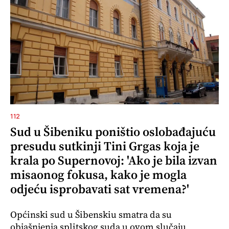
112
Sud u Šibeniku poništio oslobađajuću
presudu sutkinji Tini Grgas koja je
krala po Supernovoj: 'Ako je bila izvan
misaonog fokusa, kako je mogla
odjeću isprobavati sat vremena?'
Općinski sud u Šibenskiu smatra da su
objašnjenja splitskog suda u ovom slučaju