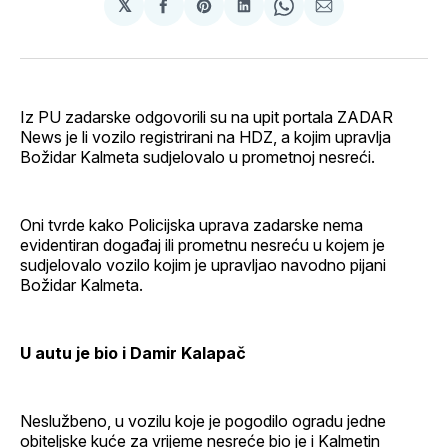
𝕏
podijeli
Share
podijeli
Share
podijeli
na
on
na
on
putem
svoj
Pinterest
svoj
WhatsApp
E-
Facebook
LinkedIn
maila
profil
Iz PU zadarske odgovorili su na upit portala ZADAR
News je li vozilo registrirani na HDZ, a kojim upravlja
Božidar Kalmeta sudjelovalo u prometnoj nesreći.
Oni tvrde kako Policijska uprava zadarske nema
evidentiran događaj ili prometnu nesreću u kojem je
sudjelovalo vozilo kojim je upravljao navodno pijani
Božidar Kalmeta.
U autu je bio i Damir Kalapač
Neslužbeno, u vozilu koje je pogodilo ogradu jedne
obiteljske kuće za vrijeme nesreće bio je i Kalmetin