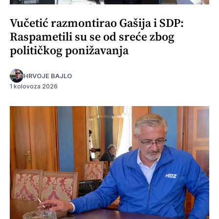
Vučetić razmontirao Gašija i SDP:
Raspametili su se od sreće zbog
političkog ponižavanja
HRVOJE BAJLO
1 kolovoza 2026