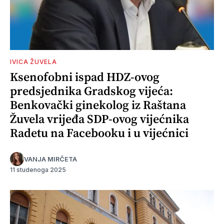
IVICA ŽUVELA
Ksenofobni ispad HDZ-ovog
predsjednika Gradskog vijeća:
Benkovački ginekolog iz Raštana
Žuvela vrijeđa SDP-ovog vijećnika
Radetu na Facebooku i u vijećnici
VANJA MIRČETA
11 studenoga 2025