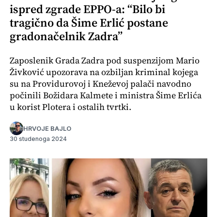
ispred zgrade EPPO-a: “Bilo bi
tragično da Šime Erlić postane
gradonačelnik Zadra”
Zaposlenik Grada Zadra pod suspenzijom Mario
Živković upozorava na ozbiljan kriminal kojega
su na Providurovoj i Kneževoj palači navodno
počinili Božidara Kalmete i ministra Šime Erlića
u korist Plotera i ostalih tvrtki.
HRVOJE BAJLO
30 studenoga 2024