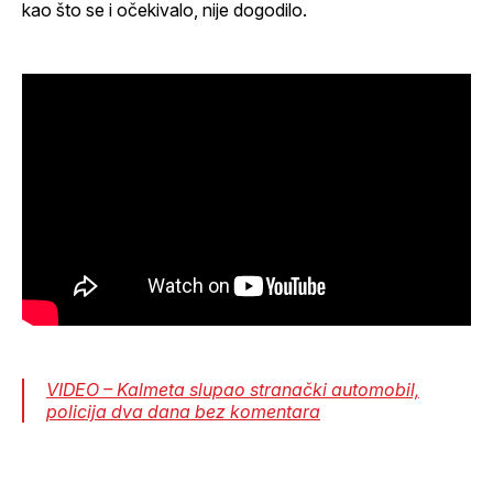
kao što se i očekivalo, nije dogodilo.
VIDEO – Kalmeta slupao stranački automobil,
policija dva dana bez komentara