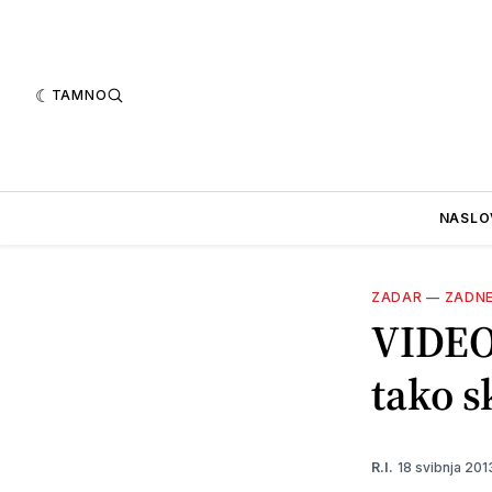
TAMNO
NASLO
ZADAR
—
ZADN
VIDEO
tako s
18 svibnja 20
R.I.