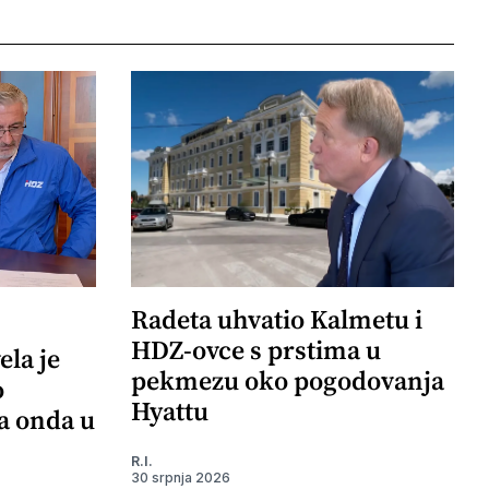
Radeta uhvatio Kalmetu i
HDZ-ovce s prstima u
ela je
pekmezu oko pogodovanja
o
Hyattu
 a onda u
R.I.
30 srpnja 2026