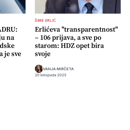
ŠIME ERLIĆ
ADRU:
Erlićeva "transparentnost"
ju na
– 106 prijava, a sve po
adske
starom: HDZ opet bira
a je sve
svoje
VANJA MIRČETA
20 listopada 2025