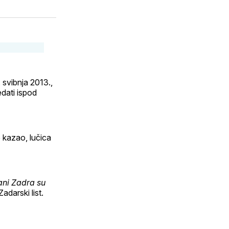
 svibnja 2013.,
edati ispod
 kazao, lučica
đani Zadra su
adarski list.