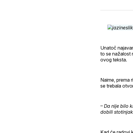
Unatoč najavama
to se nažalost 
ovog teksta.
Naime, prema ri
se trebala otvor
– Da nije bilo 
dobili stotinja
Kad će radovi k