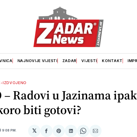
VNICA
NAJNOVIJE VIJESTI
ZADAR
VIJESTI
KONTAKT
IMP
E-IZDVOJENO
 – Radovi u Jazinama ipak
koro biti gotovi?
𝕏
13
9:08 PM.
podijeli
Share
podijeli
Share
podijeli