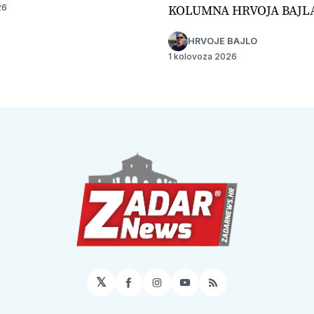
KOLUMNA HRVOJA BAJL
26
HRVOJE BAJLO
1 kolovoza 2026
𝕏
Facebook
Instagram
YouTube
RSS