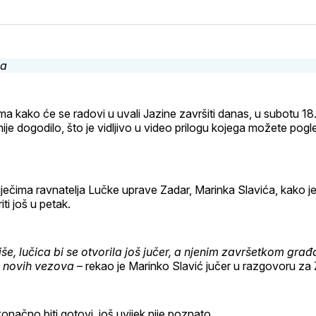
na
on
na
on
putem
svoj
Pinterest
svoj
WhatsApp
E-
Facebook
LinkedIn
maila
profil
 kako će se radovi u uvali Jazine završiti danas, u subotu 18.
nije dogodilo, što je vidljivo u video prilogu kojega možete pogl
ječima ravnatelja Lučke uprave Zadar, Marinka Slavića, kako je
iti još u petak.
kiše, lučica bi se otvorila još jučer, a njenim završetkom gra
k novih vezova –
rekao je Marinko Slavić jučer u razgovoru za Z
onačno biti gotovi, još uvijek nije poznato.