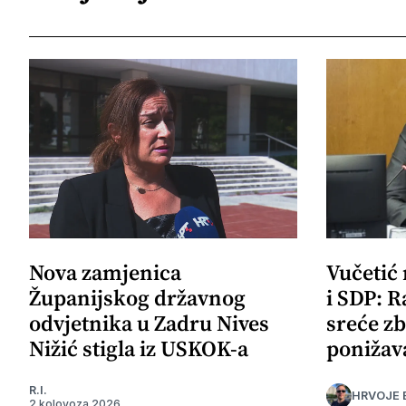
Nova zamjenica
Vučetić
Županijskog državnog
i SDP: R
odvjetnika u Zadru Nives
sreće zb
Nižić stigla iz USKOK-a
ponižav
R.I.
HRVOJE 
2 kolovoza 2026