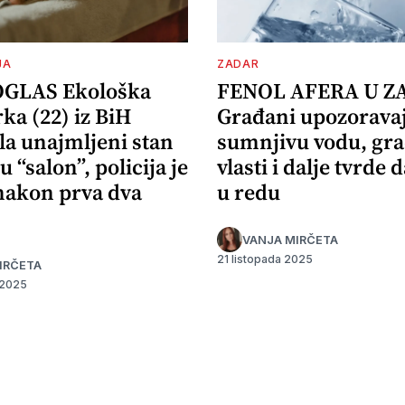
JA
ZADAR
OGLAS Ekološka
FENOL AFERA U Z
ka (22) iz BiH
Građani upozorava
la unajmljeni stan
sumnjivu vodu, gr
u “salon”, policija je
vlasti i dalje tvrde d
 nakon prva dva
u redu
VANJA MIRČETA
21 listopada 2025
IRČETA
 2025