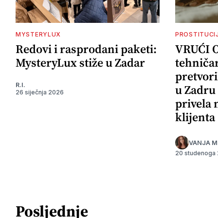
MYSTERYLUX
PROSTITUCI
Redovi i rasprodani paketi:
VRUĆI 
MysteryLux stiže u Zadar
tehničar
pretvori
R.I.
u Zadru 
26 siječnja 2026
privela
klijenta
VANJA M
20 studenoga
Posljednje