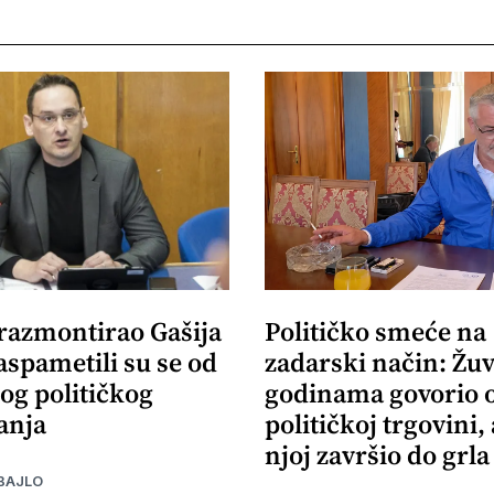
 razmontirao Gašija
Političko smeće na
aspametili su se od
zadarski način: Žuv
og političkog
godinama govorio 
anja
političkoj trgovini,
njoj završio do grla
BAJLO