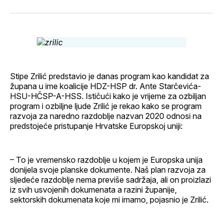
svoj
Pinterest
svoj
WhatsApp
E-
Facebook
LinkedIn
maila
profil
Stipe Zrilić predstavio je danas program kao kandidat za
župana u ime koalicije HDZ-HSP dr. Ante Starčevića-
HSU-HČSP-A-HSS. Ističući kako je vrijeme za ozbiljan
program i ozbiljne ljude Zrilić je rekao kako se program
razvoja za naredno razdoblje nazvan 2020 odnosi na
predstojeće pristupanje Hrvatske Europskoj uniji:
– To je vremensko razdoblje u kojem je Europska unija
donijela svoje planske dokumente. Naš plan razvoja za
sljedeće razdoblje nema previše sadržaja, ali on proizlazi
iz svih usvojenih dokumenata a razini županije,
sektorskih dokumenata koje mi imamo, pojasnio je Zrilić.