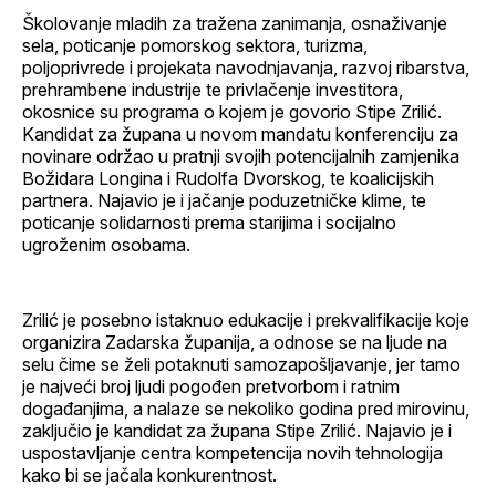
Školovanje mladih za tražena zanimanja, osnaživanje
sela, poticanje pomorskog sektora, turizma,
poljoprivrede i projekata navodnjavanja, razvoj ribarstva,
prehrambene industrije te privlačenje investitora,
okosnice su programa o kojem je govorio Stipe Zrilić.
Kandidat za župana u novom mandatu konferenciju za
novinare održao u pratnji svojih potencijalnih zamjenika
Božidara Longina i Rudolfa Dvorskog, te koalicijskih
partnera. Najavio je i jačanje poduzetničke klime, te
poticanje solidarnosti prema starijima i socijalno
ugroženim osobama.
Zrilić je posebno istaknuo edukacije i prekvalifikacije koje
organizira Zadarska županija, a odnose se na ljude na
selu čime se želi potaknuti samozapošljavanje, jer tamo
je najveći broj ljudi pogođen pretvorbom i ratnim
događanjima, a nalaze se nekoliko godina pred mirovinu,
zaključio je kandidat za župana Stipe Zrilić. Najavio je i
uspostavljanje centra kompetencija novih tehnologija
kako bi se jačala konkurentnost.