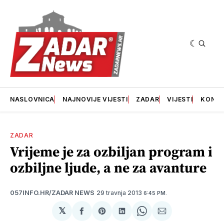
NASLOVNICA
NAJNOVIJE VIJESTI
ZADAR
VIJESTI
KONT
ZADAR
Vrijeme je za ozbiljan program i
ozbiljne ljude, a ne za avanture
29 travnja 2013
057INFO.HR/ZADAR NEWS
6:45 PM.
𝕏
podijeli
Share
podijeli
Share
podijeli
na
on
na
on
putem