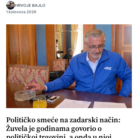
HRVOJE BAJLO
1 kolovoza 2026
Političko smeće na zadarski način:
Žuvela je godinama govorio o
političkoj trgovini, a onda u njoj