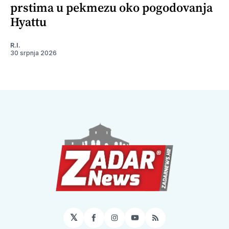
prstima u pekmezu oko pogodovanja
Hyattu
R.I.
30 srpnja 2026
𝕏
Facebook
Instagram
YouTube
RSS