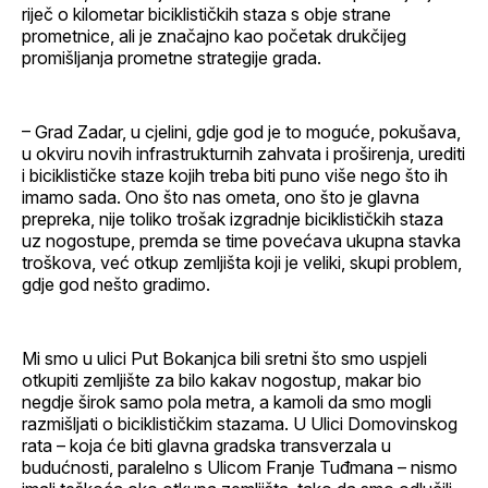
riječ o kilometar biciklističkih staza s obje strane
prometnice, ali je značajno kao početak drukčijeg
promišljanja prometne strategije grada.
– Grad Zadar, u cjelini, gdje god je to moguće, pokušava,
u okviru novih infrastrukturnih zahvata i proširenja, urediti
i biciklističke staze kojih treba biti puno više nego što ih
imamo sada. Ono što nas ometa, ono što je glavna
prepreka, nije toliko trošak izgradnje biciklističkih staza
uz nogostupe, premda se time povećava ukupna stavka
troškova, već otkup zemljišta koji je veliki, skupi problem,
gdje god nešto gradimo.
Mi smo u ulici Put Bokanjca bili sretni što smo uspjeli
otkupiti zemljište za bilo kakav nogostup, makar bio
negdje širok samo pola metra, a kamoli da smo mogli
razmišljati o biciklističkim stazama. U Ulici Domovinskog
rata – koja će biti glavna gradska transverzala u
budućnosti, paralelno s Ulicom Franje Tuđmana – nismo