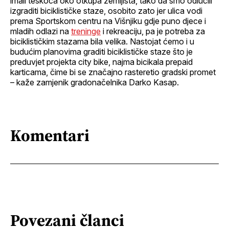
imali teškoća oko otkupa zemljišta, tako da smo odlučili
izgraditi biciklističke staze, osobito zato jer ulica vodi
prema Sportskom centru na Višnjiku gdje puno djece i
mladih odlazi na
treninge
i rekreaciju, pa je potreba za
biciklističkim stazama bila velika. Nastojat ćemo i u
budućim planovima graditi biciklističke staze što je
preduvjet projekta city bike, najma bicikala prepaid
karticama, čime bi se značajno rasteretio gradski promet
– kaže zamjenik gradonačelnika Darko Kasap.
Komentari
Povezani članci