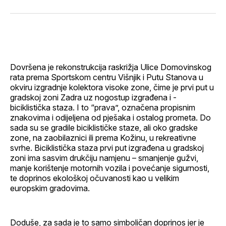
svoj
Pinterest
svoj
WhatsApp
E-
Facebook
LinkedIn
maila
profil
Dovršena je rekonstrukcija raskrižja Ulice Domovinskog
rata prema Sportskom centru Višnjik i Putu Stanova u
okviru izgradnje kolektora visoke zone, čime je prvi put u
gradskoj zoni Zadra uz nogostup izgrađena i -
biciklistička staza. I to “prava”, označena propisnim
znakovima i odijeljena od pješaka i ostalog prometa. Do
sada su se gradile biciklističke staze, ali oko gradske
zone, na zaobilaznici ili prema Kožinu, u rekreativne
svrhe. Biciklistička staza prvi put izgrađena u gradskoj
zoni ima sasvim drukčiju namjenu – smanjenje gužvi,
manje korištenje motornih vozila i povećanje sigurnosti,
te doprinos ekološkoj očuvanosti kao u velikim
europskim gradovima.
Doduše, za sada je to samo simboličan doprinos jer je