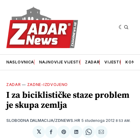
NASLOVNICA
NAJNOVIJE VIJESTI
ZADAR
VIJESTI
KONT
ZADAR
—
ZADNE-IZDVOJENO
I za biciklističke staze problem
je skupa zemlja
5 studenoga 2012
SLOBODNA DALMACIJA/ZDNEWS.HR
8:53 AM.
𝕏
podijeli
Share
podijeli
Share
podijeli
na
on
na
on
putem