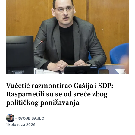
Vučetić razmontirao Gašija i SDP:
Raspametili su se od sreće zbog
političkog ponižavanja
HRVOJE BAJLO
1 kolovoza 2026