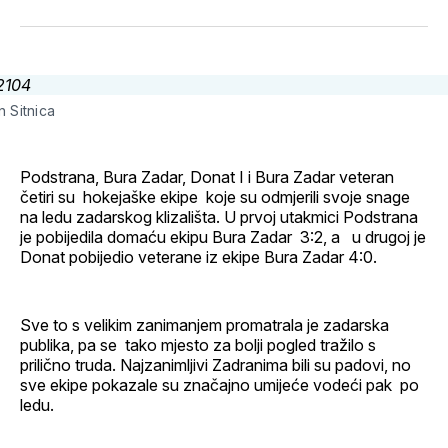
svoj
Pinterest
svoj
WhatsApp
E-
Facebook
LinkedIn
maila
profil
n Sitnica
Podstrana, Bura Zadar, Donat I i Bura Zadar veteran
četiri su hokejaške ekipe koje su odmjerili svoje snage
na ledu zadarskog klizališta. U prvoj utakmici Podstrana
je pobijedila domaću ekipu Bura Zadar 3:2, a u drugoj je
Donat pobijedio veterane iz ekipe Bura Zadar 4:0.
Sve to s velikim zanimanjem promatrala je zadarska
publika, pa se tako mjesto za bolji pogled tražilo s
prilično truda. Najzanimljivi Zadranima bili su padovi, no
sve ekipe pokazale su značajno umijeće vodeći pak po
ledu.