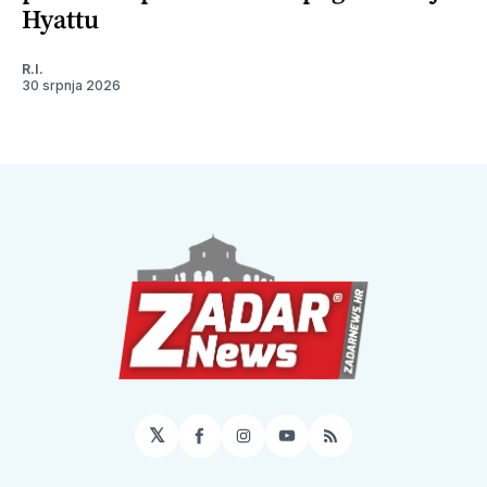
Hyattu
R.I.
30 srpnja 2026
𝕏
Facebook
Instagram
YouTube
RSS