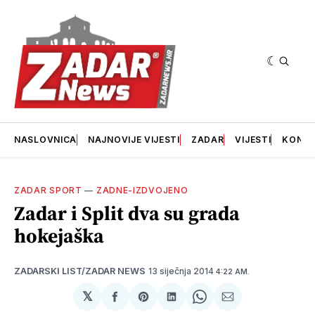
NASLOVNICA
NAJNOVIJE VIJESTI
ZADAR
VIJESTI
KONT
ZADAR SPORT
—
ZADNE-IZDVOJENO
Zadar i Split dva su grada
hokejaška
13 siječnja 2014
ZADARSKI LIST/ZADAR NEWS
4:22 AM.
𝕏
podijeli
Share
podijeli
Share
podijeli
na
on
na
on
putem