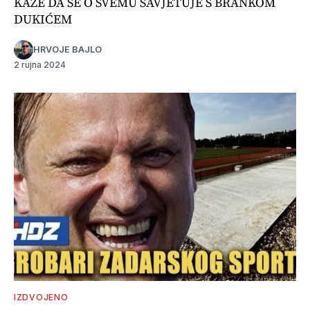
KAŽE DA SE O SVEMU SAVJETUJE S BRANKOM
DUKIĆEM
HRVOJE BAJLO
2 rujna 2024
IZDVOJENO