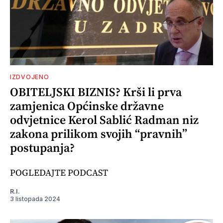
IZDVOJENO
OBITELJSKI BIZNIS? Krši li prva
zamjenica Općinske državne
odvjetnice Kerol Sablić Radman niz
zakona prilikom svojih “pravnih”
postupanja?
POGLEDAJTE PODCAST
R.I.
3 listopada 2024