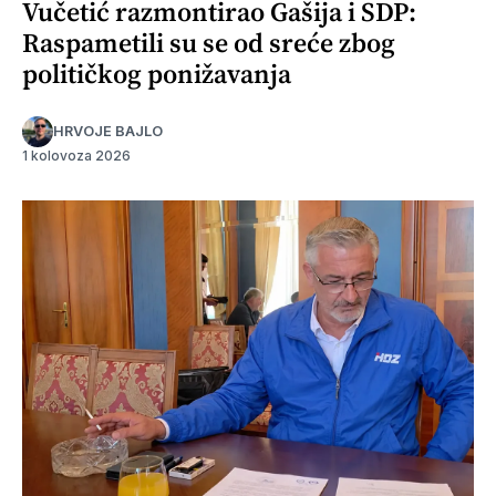
Vučetić razmontirao Gašija i SDP:
Raspametili su se od sreće zbog
političkog ponižavanja
HRVOJE BAJLO
1 kolovoza 2026