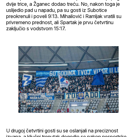
dvije trice, a Žganec dodao treću. No, nakon toga je
uslijedio pad u napadu, pa su gosti iz Subotice
preokrenuli i poveli 9:13. Mihailović i Ramljak vratili su
privremeno prednost, ali Spartak je prvu četvrtinu
zaključio s vodstvom 15:17.
U drugoj četvrtini gosti su se oslanjali na preciznost
izvana, a ključni trenutak dogodio se nakon nesportske