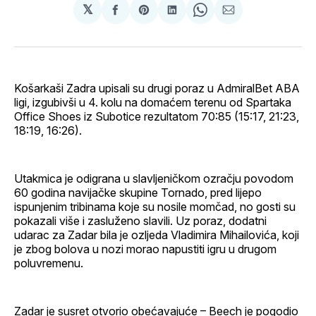
𝕏
podijeli
Share
podijeli
Share
podijeli
na
on
na
on
putem
svoj
Pinterest
svoj
WhatsApp
E-
Facebook
LinkedIn
maila
profil
Košarkaši Zadra upisali su drugi poraz u AdmiralBet ABA
ligi, izgubivši u 4. kolu na domaćem terenu od Spartaka
Office Shoes iz Subotice rezultatom 70:85 (15:17, 21:23,
18:19, 16:26).
Utakmica je odigrana u slavljeničkom ozračju povodom
60 godina navijačke skupine Tornado, pred lijepo
ispunjenim tribinama koje su nosile momčad, no gosti su
pokazali više i zasluženo slavili. Uz poraz, dodatni
udarac za Zadar bila je ozljeda Vladimira Mihailovića, koji
je zbog bolova u nozi morao napustiti igru u drugom
poluvremenu.
Zadar je susret otvorio obećavajuće – Beech je pogodio