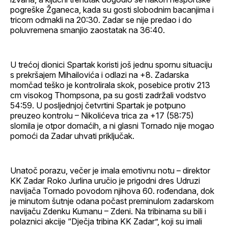
pogreške Žganeca, kada su gosti slobodnim bacanjima i
tricom odmakli na 20:30. Zadar se nije predao i do
poluvremena smanjio zaostatak na 36:40.
U trećoj dionici Spartak koristi još jednu spornu situaciju
s prekršajem Mihailovića i odlazi na +8. Zadarska
momčad teško je kontrolirala skok, posebice protiv 213
cm visokog Thompsona, pa su gosti zadržali vodstvo
54:59. U posljednjoj četvrtini Spartak je potpuno
preuzeo kontrolu – Nikolićeva trica za +17 (58:75)
slomila je otpor domaćih, a ni glasni Tornado nije mogao
pomoći da Zadar uhvati priključak.
Unatoč porazu, večer je imala emotivnu notu – direktor
KK Zadar Roko Jurlina uručio je prigodni dres Udruzi
navijača Tornado povodom njihova 60. rođendana, dok
je minutom šutnje odana počast preminulom zadarskom
navijaču Zdenku Kumanu – Zdeni. Na tribinama su bili i
polaznici akcije “Dječja tribina KK Zadar”, koji su imali