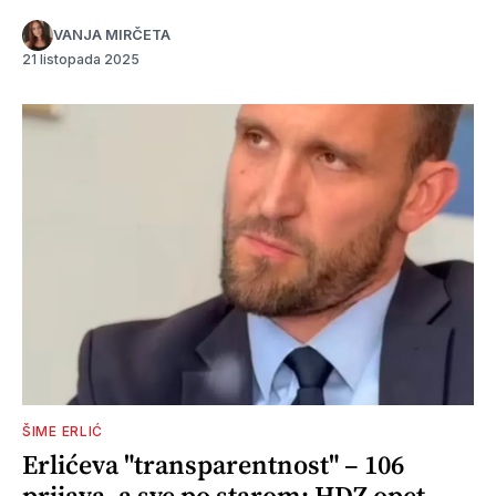
VANJA MIRČETA
21 listopada 2025
ŠIME ERLIĆ
Erlićeva "transparentnost" – 106
prijava, a sve po starom: HDZ opet