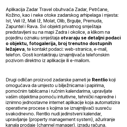
Aplikacija Zadar Travel obuhvaća Zadar, Petrčane,
Kožino, kao i neke otoke zadarskog arhipelaga i mjesta:
Ist, Veli Iž, Mali Iž, Molat, Olib, Brgulje, Premuda,
Zapuntel i Rava. Svi objekti privatnog smještaja
predstavljeni su na mapi Zadra i okolice, a klikom na
pojedinu oznaku smještaja
otvaraju se detaljni podaci
o objektu, fotogalerija, broj trenutno dostupnih
ležajeva
, te kontakt podaci: web-stranica, e-mail,
telefon. Gosti kontaktiraju iznajmljivača telefonskim
pozivom direktno iz aplikacije ili e-mailom.
Drugi odličan proizvod zadarske pameti je
Rentlio
koji
omogućava da umjesto u bilježnicama i papirima,
pomoćnim tablicama i ručnim kalendarima, upravljate
vašim objektima pomoću intuitivne, tehnički napredne i
iznimno jednostavne internet aplikacije koja automatizira
operativne procese s kojima se iznajmljivači susreću
svakodnevno. Rentlio nudi jedinstveni kalendar,
upravljanje (property management system), ažuriranje
kanala prodaje (channel manager), izradu računa,