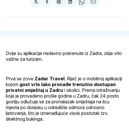
𝕏
podijeli
Share
podijeli
Share
podijeli
na
on
na
on
putem
svoj
Pinterest
svoj
WhatsApp
E-
Facebook
LinkedIn
maila
profil
Dvije su aplikacije nedavno pokrenute iz Zadra, obje vrlo
važne za turizam.
Prva se zove
Zadar Travel
. Riječ je o mobilnoj aplikaciji
kojom
gost vrlo lako pronađe trenutno dostupan
privatni smještaj u Zadru
i okolici. Prema istraživanju
koje je provedeno prošle godine u Zadru, čak 24 posto
gostiju odlučuje se za pronalazak smještaja na licu
mjesta po dolasku u odredište odmora odnosno
ljetovanja, što je iznenađujuće visok postotak tzv.
direktnog bukinga.