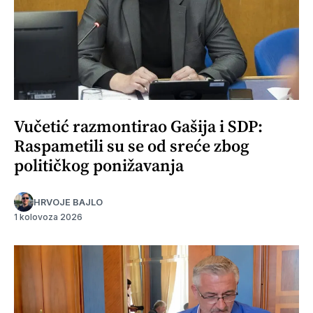
Vučetić razmontirao Gašija i SDP:
Raspametili su se od sreće zbog
političkog ponižavanja
HRVOJE BAJLO
1 kolovoza 2026