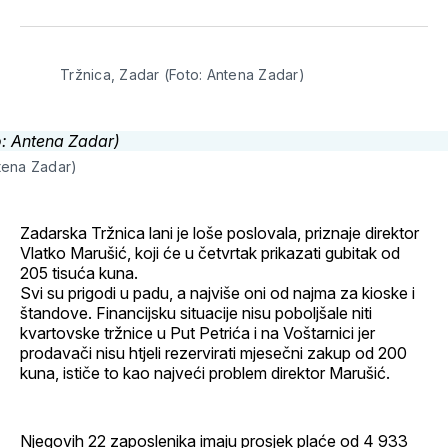
svoj
Pinterest
svoj
WhatsApp
E-
Facebook
LinkedIn
maila
profil
Tržnica, Zadar (Foto: Antena Zadar)
ntena Zadar)
Zadarska Tržnica lani je loše poslovala, priznaje direktor
Vlatko Marušić, koji će u četvrtak prikazati gubitak od
205 tisuća kuna.
Svi su prigodi u padu, a najviše oni od najma za kioske i
štandove. Financijsku situacije nisu poboljšale niti
kvartovske tržnice u Put Petrića i na Voštarnici jer
prodavači nisu htjeli rezervirati mjesečni zakup od 200
kuna, ističe to kao najveći problem direktor Marušić.
Njegovih 22 zaposlenika imaju prosjek plaće od 4 933