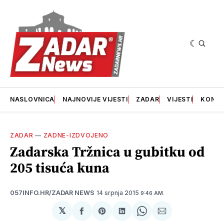
NASLOVNICA
NAJNOVIJE VIJESTI
ZADAR
VIJESTI
KONT
ZADAR
—
ZADNE-IZDVOJENO
Zadarska Tržnica u gubitku od
205 tisuća kuna
14 srpnja 2015
057INFO.HR/ZADAR NEWS
9:46 AM.
𝕏
podijeli
Share
podijeli
Share
podijeli
na
on
na
on
putem