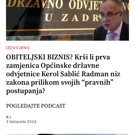
IZDVOJENO
OBITELJSKI BIZNIS? Krši li prva
zamjenica Općinske državne
odvjetnice Kerol Sablić Radman niz
zakona prilikom svojih “pravnih”
postupanja?
POGLEDAJTE PODCAST
R.I.
3 listopada 2024