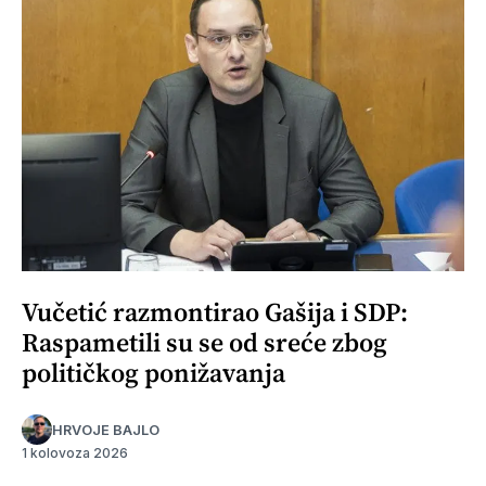
Vučetić razmontirao Gašija i SDP:
Raspametili su se od sreće zbog
političkog ponižavanja
HRVOJE BAJLO
1 kolovoza 2026