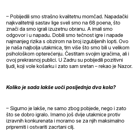
– Pobijedili smo strašno kvalitetnu momčad. Napadački
najkvalitetniji sastav lige sveli smo na 68 poena, što
znači da smo igrali izuzetnu obranu. A imali smo
odgovor i u napadu. Dobili smo tečnost igre i napade
najmanjeg rizika s obzirom na broj izgubljenih lopti. Ovo
je naša najbolja utakmica, tim više što smo bili u velikom
psihološkom opterećenju. Čestitam svojim igračima, ali i
ovoj prekrasnoj publici. U Zadru su pobijedili pozitivni
ljudi, koji vole košarku i zato sam sretan – rekao je Nazor.
Koliko je sada lakše uoči posljednja dva kola?
– Sigurno je lakše, ne samo zbog pobjede, nego i zato
što se dobro igralo. Imamo još dvije utakmice protiv
izravnih konkurenata i moramo se za njih maksimalno
pripremiti i ostvariti zacrtani cilj.