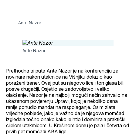
svoj
Pinterest
svoj
WhatsApp
E-
Facebook
LinkedIn
maila
profil
Ante Nazor
Ante Nazor
Prethodna tri puta Ante Nazor je na konferenciju za
novinare nakon utakmice na Višnjiku dolazio kao
poraženi trener. Ovaj put su njegovo lice i ton glasa bili
posve drugačiji. Osjetilo se zadovoljstvo i veliko
olakšanje. Nazor je na najbolji mogući način zahvalio na
ukazanom povjerenju Upravi, kojoj je nekoliko dana
ranije ponudio mandat na raspolaganje. Osim zlata
vrijedne pobjede, jako je važno da je njegova momčad
izgledala točno onako kako je htio i dominirala praktički
cijelom utakmicom. U Krešinom domu je pala i četvrta od
prvih pet momčadi ABA lige.