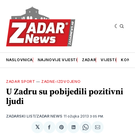
NASLOVNICA
NAJNOVIJE VIJESTI
ZADAR
VIJESTI
KONT
ZADAR SPORT
—
ZADNE-IZDVOJENO
U Zadru su pobijedili pozitivni
ljudi
11 ožujka 2013
ZADARSKI LIST/ZADAR NEWS
3:05 PM.
𝕏
podijeli
Share
podijeli
Share
podijeli
na
on
na
on
putem