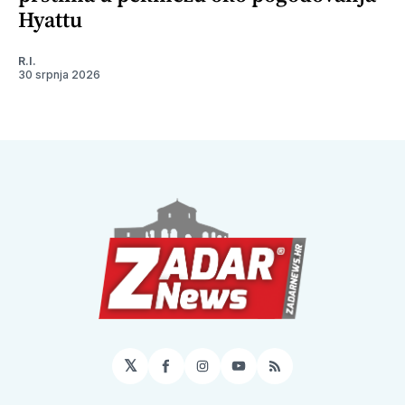
Hyattu
R.I.
30 srpnja 2026
𝕏
Facebook
Instagram
YouTube
RSS