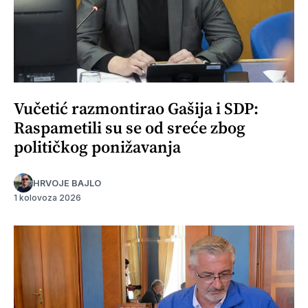
Vučetić razmontirao Gašija i SDP:
Raspametili su se od sreće zbog
političkog ponižavanja
HRVOJE BAJLO
1 kolovoza 2026