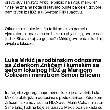
pravo suvlasništvo Mrkić je prikrio na svoju majku jer
“više ne zna na koga bi stavljao puste parcele”, govore
nam izvori iz HDZ-a u Svetom Filip i Jakovu.
Otkud majci Luke Mrkića toliki novci za parcelu
vjerojatno ni ona sama ne bi znala objasniti, govore nam
ljudi iz Sikova koji za gospođu Mrkić govore da nikad nije
živjela u luksuzu.
Luka Mrkić je rodbinskim odnosima
sa Zdenkom Zrilićem i kumskim sa
šefom lokalnog HDZ-a Marinom
Colićem i ministrom Šimon Erlićem
Inače, nije zgorega napomenuti kako je odvjetnik Luka
Mrkić u obiteljskim odnosima s poduzetnikom Zdenkom
Zrilićem, a kumovi su mu HDZ-ovci Marin Colić i ministar
Šime Erlić, ljudi na koje se upravo Mekić poziva kada su