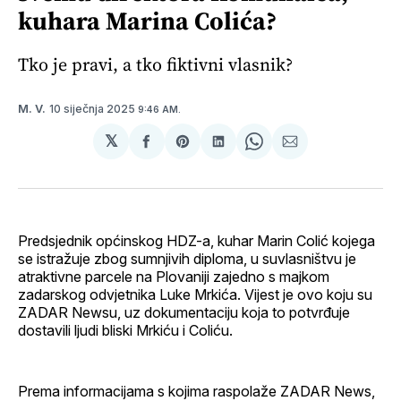
kuhara Marina Colića?
Tko je pravi, a tko fiktivni vlasnik?
10 siječnja 2025
M. V.
9:46 AM.
𝕏
podijeli
Share
podijeli
Share
podijeli
na
on
na
on
putem
svoj
Pinterest
svoj
WhatsApp
E-
Facebook
LinkedIn
maila
profil
Predsjednik općinskog HDZ-a, kuhar Marin Colić kojega
se istražuje zbog sumnjivih diploma, u suvlasništvu je
atraktivne parcele na Plovaniji zajedno s majkom
zadarskog odvjetnika Luke Mrkića. Vijest je ovo koju su
ZADAR Newsu, uz dokumentaciju koja to potvrđuje
dostavili ljudi bliski Mrkiću i Coliću.
Prema informacijama s kojima raspolaže ZADAR News,