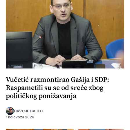
Vučetić razmontirao Gašija i SDP:
Raspametili su se od sreće zbog
političkog ponižavanja
HRVOJE BAJLO
1 kolovoza 2026