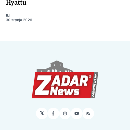
Hyattu
R.I.
30 srpnja 2026
𝕏
Facebook
Instagram
YouTube
RSS