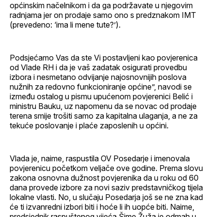
općinskim načelnikom i da ga podržavate u njegovim
radnjama jer on prodaje samo ono s predznakom IMT
(prevedeno: ‘ima li mene tute?’).
Podsjećamo Vas da ste Vi postavljeni kao povjerenica
od Vlade RH i da je vaš zadatak osigurati provedbu
izbora i nesmetano odvijanje najosnovnijih poslova
nužnih za redovno funkcioniranje općine”, navodi se
između ostalog u pismu upućenom povjerenici Belić i
ministru Bauku, uz napomenu da se novac od prodaje
terena smije trošiti samo za kapitalna ulaganja, a ne za
tekuće poslovanje i plaće zaposlenih u općini.
Vlada je, naime, raspustila OV Posedarje i imenovala
povjerenicu početkom veljače ove godine. Prema slovu
zakona osnovna dužnost povjerenika da u roku od 60
dana provede izbore za novi saziv predstavničkog tijela
lokalne vlasti. No, u slučaju Posedarja još se ne zna kad
će ti izvanredni izbori biti i hoće li ih uopće biti. Naime,
predsjednik raspuštenog vijeća Šime Žuža je odmah u