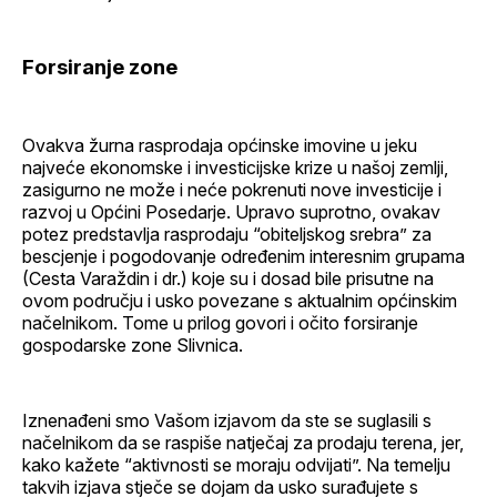
Forsiranje zone
Ovakva žurna rasprodaja općinske imovine u jeku
najveće ekonomske i investicijske krize u našoj zemlji,
zasigurno ne može i neće pokrenuti nove investicije i
razvoj u Općini Posedarje. Upravo suprotno, ovakav
potez predstavlja rasprodaju “obiteljskog srebra” za
bescjenje i pogodovanje određenim interesnim grupama
(Cesta Varaždin i dr.) koje su i dosad bile prisutne na
ovom području i usko povezane s aktualnim općinskim
načelnikom. Tome u prilog govori i očito forsiranje
gospodarske zone Slivnica.
Iznenađeni smo Vašom izjavom da ste se suglasili s
načelnikom da se raspiše natječaj za prodaju terena, jer,
kako kažete “aktivnosti se moraju odvijati”. Na temelju
takvih izjava stječe se dojam da usko surađujete s