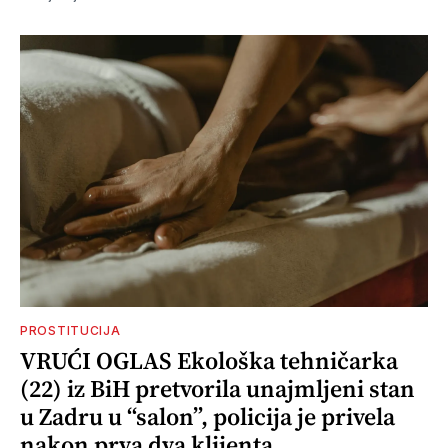
PROSTITUCIJA
VRUĆI OGLAS Ekološka tehničarka
(22) iz BiH pretvorila unajmljeni stan
u Zadru u “salon”, policija je privela
nakon prva dva klijenta