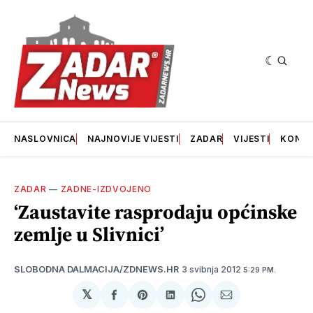
NASLOVNICA
NAJNOVIJE VIJESTI
ZADAR
VIJESTI
KONT
ZADAR
—
ZADNE-IZDVOJENO
‘Zaustavite rasprodaju općinske
zemlje u Slivnici’
3 svibnja 2012
SLOBODNA DALMACIJA/ZDNEWS.HR
5:29 PM.
𝕏
podijeli
Share
podijeli
Share
podijeli
na
on
na
on
putem