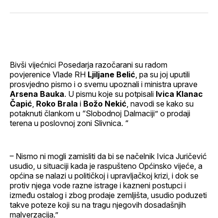
svoj
Pinterest
svoj
WhatsApp
E-
Facebook
LinkedIn
maila
profil
Bivši vijećnici Posedarja razočarani su radom
povjerenice Vlade RH
Ljiljane Belić
, pa su joj uputili
prosvjedno pismo i o svemu upoznali i ministra uprave
Arsena Bauka
. U pismu koje su potpisali
Ivica Klanac
Čapić
,
Roko Brala
i
Božo Nekić
, navodi se kako su
potaknuti člankom u “Slobodnoj Dalmaciji” o prodaji
terena u poslovnoj zoni Slivnica. “
– Nismo ni mogli zamisliti da bi se načelnik Ivica Juričević
usudio, u situaciji kada je raspušteno Općinsko vijeće, a
općina se nalazi u političkoj i upravljačkoj krizi, i dok se
protiv njega vode razne istrage i kazneni postupci i
između ostalog i zbog prodaje zemljišta, usudio poduzeti
takve poteze koji su na tragu njegovih dosadašnjih
malverzacija.”