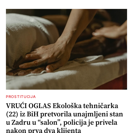
PROSTITUCIJA
VRUĆI OGLAS Ekološka tehničarka
(22) iz BiH pretvorila unajmljeni stan
u Zadru u “salon”, policija je privela
nakon prva dva klijenta