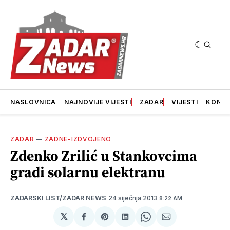
NASLOVNICA
NAJNOVIJE VIJESTI
ZADAR
VIJESTI
KONT
ZADAR
—
ZADNE-IZDVOJENO
Zdenko Zrilić u Stankovcima
gradi solarnu elektranu
24 siječnja 2013
ZADARSKI LIST/ZADAR NEWS
8:22 AM.
𝕏
podijeli
Share
podijeli
Share
podijeli
na
on
na
on
putem