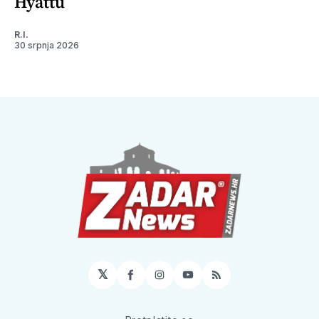
Hyattu
R.I.
30 srpnja 2026
𝕏
Facebook
Instagram
YouTube
RSS