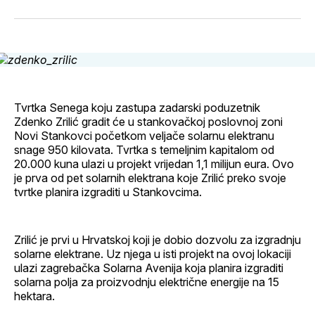
svoj
Pinterest
svoj
WhatsApp
E-
Facebook
LinkedIn
maila
profil
Tvrtka Senega koju zastupa zadarski poduzetnik
Zdenko Zrilić gradit će u stankovačkoj poslovnoj zoni
Novi Stankovci početkom veljače solarnu elektranu
snage 950 kilovata. Tvrtka s temeljnim kapitalom od
20.000 kuna ulazi u projekt vrijedan 1,1 milijun eura. Ovo
je prva od pet solarnih elektrana koje Zrilić preko svoje
tvrtke planira izgraditi u Stankovcima.
Zrilić je prvi u Hrvatskoj koji je dobio dozvolu za izgradnju
solarne elektrane. Uz njega u isti projekt na ovoj lokaciji
ulazi zagrebačka Solarna Avenija koja planira izgraditi
solarna polja za proizvodnju električne energije na 15
hektara.