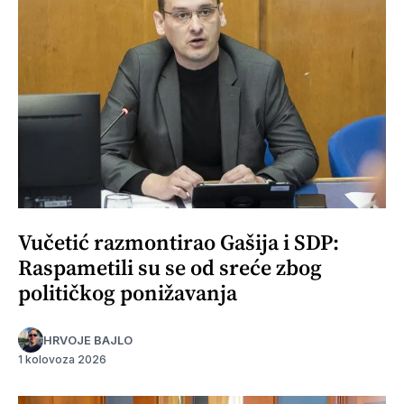
Vučetić razmontirao Gašija i SDP:
Raspametili su se od sreće zbog
političkog ponižavanja
HRVOJE BAJLO
1 kolovoza 2026