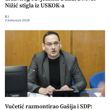
Nižić stigla iz USKOK-a
R.I.
2 kolovoza 2026
Vučetić razmontirao Gašija i SDP: