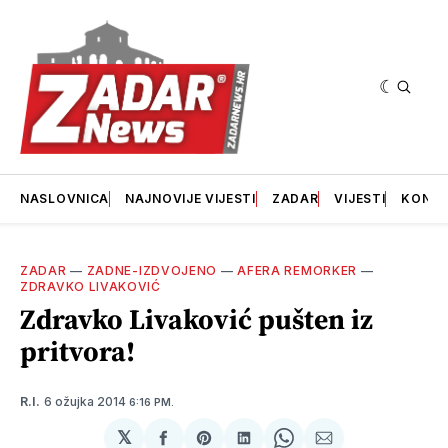
NASLOVNICA
NAJNOVIJE VIJESTI
ZADAR
VIJESTI
KONT
ZADAR
—
ZADNE-IZDVOJENO
—
AFERA REMORKER
—
ZDRAVKO LIVAKOVIĆ
Zdravko Livaković pušten iz
pritvora!
6 ožujka 2014
R.I.
6:16 PM.
𝕏
podijeli
Share
podijeli
Share
podijeli