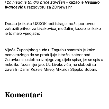
i za njega je taj dio priče završen –
kazao je
Nediljko
Ivančević
u razgovoru za ZDNews.hr.
Dodao je i kako USKOK radi istrage može ponovno
zatražiti pritvor za Livakovića, međutim, kazao je i kako
je to malo vjerojatno.
Vijeće Županijskog suda u Zagrebu smatralo je kako
nema razloga da se produljuje istražni zatvor nad
Zdravkom i ostalima iz njegovog dijela spisa, jer se spis u
nekoliko faza mijenjao. Uz Livakovića, na slobodi su
završili i Damir Kezele Milivoj Mikulić i Stjepko Boban.
Komentari