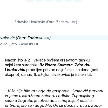
na
on
na
on
putem
svoj
Pinterest
svoj
WhatsApp
E-
Facebook
LinkedIn
maila
profil
Zdravko Livaković (Foto: Zadarski list)
vić (Foto: Zadarski list)
Nakon što je 21. veljače bivšem državnom tajniku i
najbližem suradniku
Božidara Kalmete
,
Zdravku
Livakoviću
produljen pritvon na još mjesec dana (peti
ukupno), danas, 6. ožujka, Livakoviću je isti ukinut.
– Više nije bilo razloga da gospodin Livaković provodi
vrijeme u istražnom zatvoru i odluka Županijskog
suda u Zagrebu je takva da se moj klijent pusti iz
pritvora, što se i dogodilo. On se danas vraća u Zadar