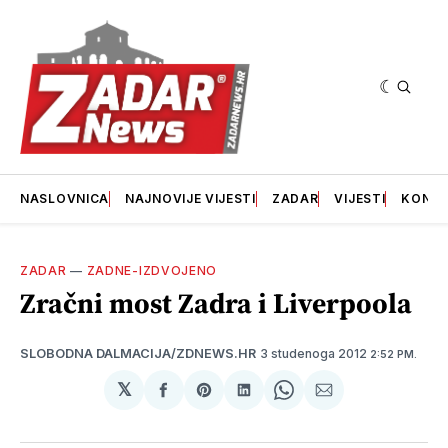
NASLOVNICA
NAJNOVIJE VIJESTI
ZADAR
VIJESTI
KONT
ZADAR
—
ZADNE-IZDVOJENO
Zračni most Zadra i Liverpoola
3 studenoga 2012
SLOBODNA DALMACIJA/ZDNEWS.HR
2:52 PM.
𝕏
podijeli
Share
podijeli
Share
podijeli
na
on
na
on
putem
svoj
Pinterest
svoj
WhatsApp
E-