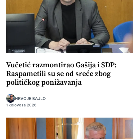
Vučetić razmontirao Gašija i SDP:
Raspametili su se od sreće zbog
političkog ponižavanja
HRVOJE BAJLO
1 kolovoza 2026