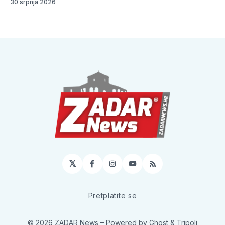
30 srpnja 2026
𝕏
Facebook
Instagram
YouTube
RSS
Pretplatite se
© 2026 ZADAR News
– Powered by
Ghost
&
Tripoli