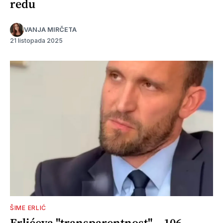
redu
VANJA MIRČETA
21 listopada 2025
ŠIME ERLIĆ
Erlićeva "transparentnost" – 106