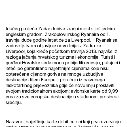
Facebook
LinkedIn
maila
profil
Idućeg proljeća Zadar dobiva zračni most s još jednim
engleskim gradom. Zrakoplovi irskog Ryanaira od 1.
travnja iduće godine letjet će za Liverpool. – Ryanair sa
zadovoljstvom objavljuje novu liniju iz Zadra za
Liverpool, koja kreće početkom travnja 2013. najviše iz
razloga jačanja hrvatskog turizma i ekonomije. Turisti i
građani Hrvatske sada mogu pobijediti recesiju, putujući i
leteći po garantirano najjeftinijim cijenama koje nisu
opterećene cijenom goriva na mnoge uzbudljive
destinacije diljem Europe – poručuju iz najvećega
niskotarfinog prijevoznika gdje će novu liniju proslaviti
svojom tradicionalnom akcijom: avionske karte od 9,99
eura za sve europske destinacije u studenom, prosincu i
siječnju.
Naravno, najjeftinije karte dobit će oni koji prvi rezerviraju