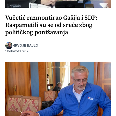
Vučetić razmontirao Gašija i SDP:
Raspametili su se od sreće zbog
političkog ponižavanja
HRVOJE BAJLO
1 kolovoza 2026