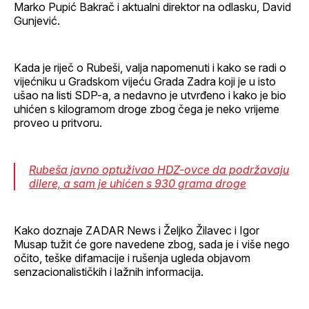
Marko Pupić Bakrač i aktualni direktor na odlasku, David
Gunjević.
Kada je riječ o Rubeši, valja napomenuti i kako se radi o
vijećniku u Gradskom vijeću Grada Zadra koji je u isto
ušao na listi SDP-a, a nedavno je utvrđeno i kako je bio
uhićen s kilogramom droge zbog čega je neko vrijeme
proveo u pritvoru.
Rubeša javno optuživao HDZ-ovce da podržavaju
dilere, a sam je uhićen s 930 grama droge
Kako doznaje ZADAR News i Željko Žilavec i Igor
Musap tužit će gore navedene zbog, sada je i više nego
očito, teške difamacije i rušenja ugleda objavom
senzacionalističkih i lažnih informacija.