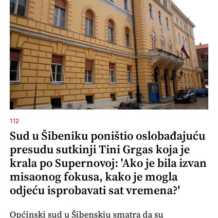
112
Sud u Šibeniku poništio oslobađajuću
presudu sutkinji Tini Grgas koja je
krala po Supernovoj: 'Ako je bila izvan
misaonog fokusa, kako je mogla
odjeću isprobavati sat vremena?'
Općinski sud u Šibenskiu smatra da su