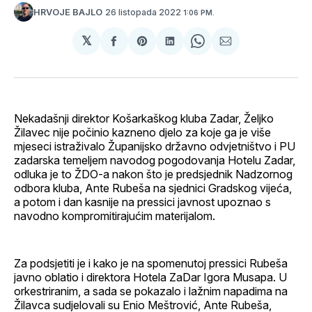
26 listopada 2022
HRVOJE BAJLO
1:06 PM.
𝕏
podijeli
Share
podijeli
Share
podijeli
na
on
na
on
putem
svoj
Pinterest
svoj
WhatsApp
E-
Facebook
LinkedIn
maila
profil
Nekadašnji direktor Košarkaškog kluba Zadar, Željko
Žilavec nije počinio kazneno djelo za koje ga je više
mjeseci istraživalo Županijsko državno odvjetništvo i PU
zadarska temeljem navodog pogodovanja Hotelu Zadar,
odluka je to ŽDO-a nakon što je predsjednik Nadzornog
odbora kluba, Ante Rubeša na sjednici Gradskog vijeća,
a potom i dan kasnije na pressici javnost upoznao s
navodno kompromitirajućim materijalom.
Za podsjetiti je i kako je na spomenutoj pressici Rubeša
javno oblatio i direktora Hotela ZaDar Igora Musapa. U
orkestriranim, a sada se pokazalo i lažnim napadima na
Žilavca sudjelovali su Enio Meštrović, Ante Rubeša,