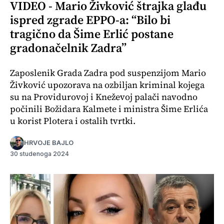
VIDEO - Mario Živković štrajka glađu
ispred zgrade EPPO-a: “Bilo bi
tragično da Šime Erlić postane
gradonačelnik Zadra”
Zaposlenik Grada Zadra pod suspenzijom Mario
Živković upozorava na ozbiljan kriminal kojega
su na Providurovoj i Kneževoj palači navodno
počinili Božidara Kalmete i ministra Šime Erlića
u korist Plotera i ostalih tvrtki.
HRVOJE BAJLO
30 studenoga 2024