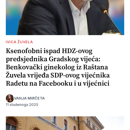
IVICA ŽUVELA
Ksenofobni ispad HDZ-ovog
predsjednika Gradskog vijeća:
Benkovački ginekolog iz Raštana
Žuvela vrijeđa SDP-ovog vijećnika
Radetu na Facebooku i u vijećnici
VANJA MIRČETA
11 studenoga 2025